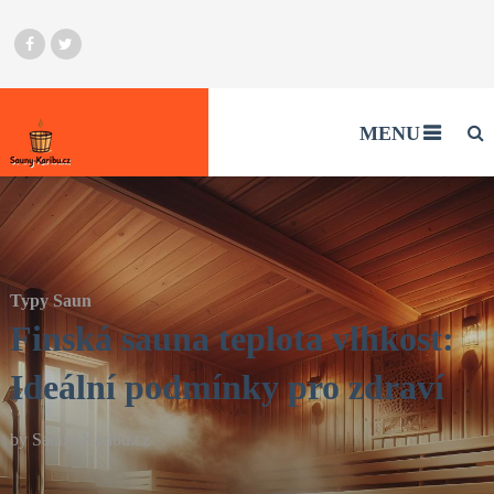
MENU
Typy Saun
Finská sauna teplota vlhkost:
Ideální podmínky pro zdraví
by
Sauny-Karibu.cz