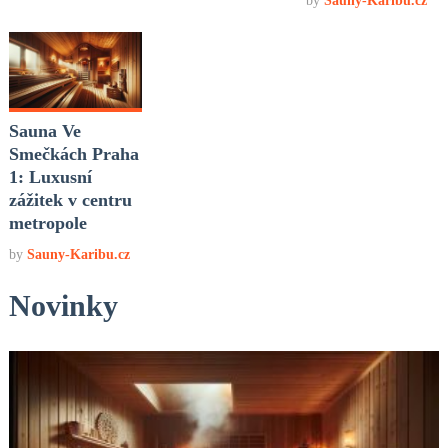
by
Sauny-Karibu.cz
Sauna Ve
Smečkách Praha
1: Luxusní
zážitek v centru
metropole
by
Sauny-Karibu.cz
Novinky