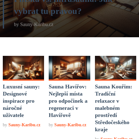
vybrat tu pravou?
by
Sauny-Karibu.cz
Luxusní sauny:
Sauna Havířov:
Sauna Kouřim:
Designové
Nejlepší místa
Tradiční
inspirace pro
pro odpočinek a
relaxace v
náročné
regeneraci v
malebném
uživatele
Havířově
prostředí
Středočeského
by
Sauny-Karibu.cz
by
Sauny-Karibu.cz
kraje