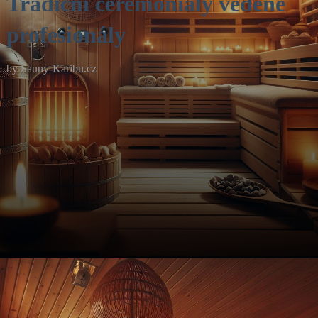
Tradiční ceremoniály vedené
profesionály
by
Sauny-Karibu.cz