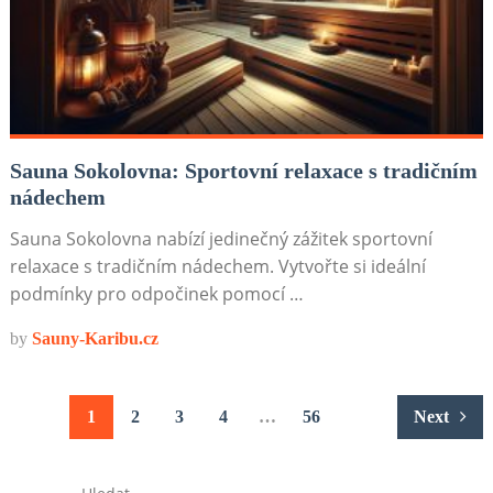
Sauna Sokolovna: Sportovní relaxace s tradičním
nádechem
Sauna Sokolovna nabízí jedinečný zážitek sportovní
relaxace s tradičním nádechem. Vytvořte si ideální
podmínky pro odpočinek pomocí …
by
Sauny-Karibu.cz
Stránkování
1
2
3
4
…
56
Next
příspěvků