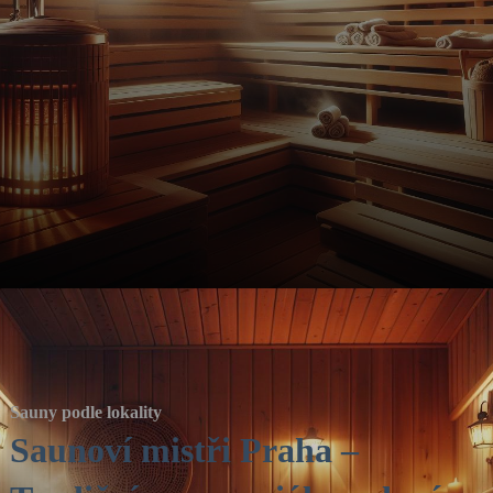
Sauny podle lokality
Saunoví mistři Praha –