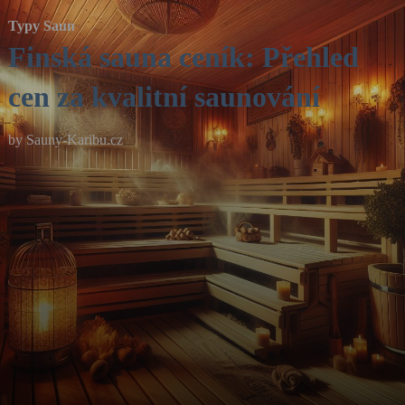
Typy Saun
Finská sauna ceník: Přehled
cen za kvalitní saunování
by
Sauny-Karibu.cz