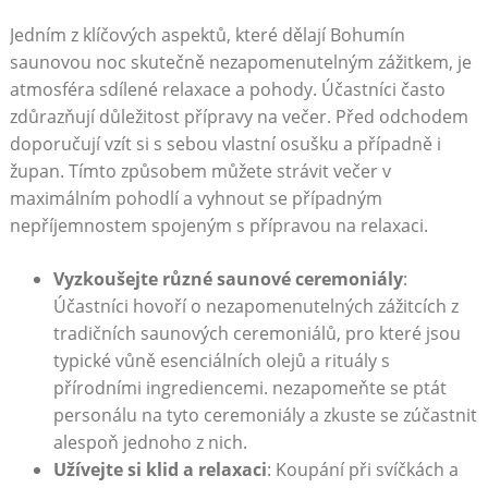
Jedním z klíčových aspektů, které dělají⁢ Bohumín⁢
saunovou noc skutečně nezapomenutelným zážitkem,⁢ je
⁢atmosféra sdílené ⁤relaxace‍ a pohody. Účastníci často
zdůrazňují důležitost ‌přípravy na večer. Před odchodem⁤
doporučují⁢ vzít⁣ si s⁣ sebou vlastní osušku a ⁢případně i
‍župan. Tímto způsobem můžete strávit večer v ​
maximálním pohodlí​ a vyhnout se případným
nepříjemnostem spojeným ⁣s ​přípravou na ⁤relaxaci.
Vyzkoušejte různé saunové ⁢ceremoniály
:‍
Účastníci ⁣hovoří ​o nezapomenutelných zážitcích z
tradičních⁣ saunových ceremoniálů, pro které jsou
typické vůně esenciálních olejů a rituály s
přírodními‍ ingrediencemi. ⁢nezapomeňte ‍se ptát
personálu na tyto⁢ ceremoniály ⁢a zkuste se ‍zúčastnit
⁣alespoň jednoho z nich.
Užívejte si klid⁤ a relaxaci
: Koupání při ⁤svíčkách a