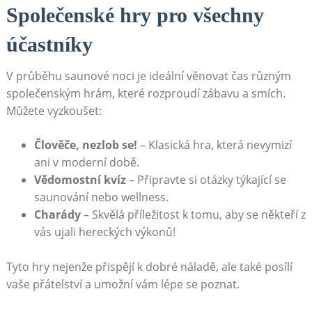
Společenské hry ​pro všechny
účastníky
V průběhu ⁤saunové noci ​je ideální věnovat ‌čas různým
společenským hrám, které rozproudí ⁢zábavu a smích.⁤
Můžete vyzkoušet:
Člověče, nezlob se!
– Klasická hra, ⁢která ​nevymizí
‍ani v moderní‌ době.
Vědomostní kvíz
– Připravte si otázky týkající se
saunování ⁣nebo wellness.
Charády
– Skvělá příležitost k tomu, aby ​se někteří z
vás ‌ujali hereckých výkonů!
Tyto hry nejenže přispějí k dobré náladě, ale také posílí
vaše‍ přátelství a umožní vám ⁤lépe ⁣se ⁣poznat.