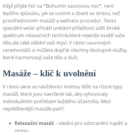
Když přijde‌ řeč⁣ na *Bohumín saunovou noc*, není⁤
lepšího‍ způsobu, jak se uvolnit​ a ⁣zbavit se stresu, než‌
prostřednictvím​ masáží a wellness procedur. Tento
speciální večer⁣ přináší ⁤unikátní příležitost ‌zažít široké
spektrum relaxačních technik,které nejenže ⁢osvěží ⁢vaše⁣
tělo,ale také ⁣uklidní vaši mysl. V rámci⁣ saunových
ceremoniálů si můžete⁢ dopřát⁢ všechny dostupné služby,
které harmonizují vaše tělo a ‌duši.
Masáže – klíč⁢ k ⁤uvolnění
V rámci akce se návštěvníci mohou těšit⁣ na různé typy
masáží, které jsou navržené⁢ tak,⁢ aby ⁤vyhovovaly
individuálním potřebám ‍každého účastníka. Mezi
nejoblíbenější masáže ⁣patří:
Relaxační masáž
– ideální ⁢pro ⁢odstranění ⁣napětí a⁣
stresu