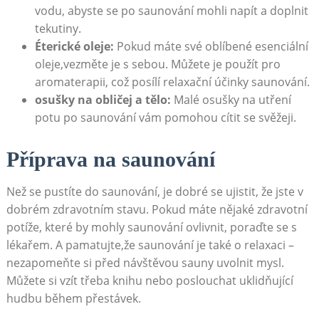
vodu, abyste se po saunování mohli napít a⁤ doplnit
tekutiny.
Éterické oleje:
Pokud máte své oblíbené esenciální
oleje,vezměte⁢ je ⁢s⁢ sebou. Můžete je použít pro⁤
aromaterapii, což posílí relaxační účinky ‍saunování.
osušky ​na obličej‍ a​ tělo:
Malé osušky na utření⁣
potu po saunování ⁣vám pomohou cítit se svěžeji.
Příprava na saunování
Než se pustíte do saunování, je dobré se ujistit, že jste v
dobrém zdravotním‌ stavu. Pokud máte nějaké zdravotní
potíže,‌ které by mohly⁢ saunování⁣ ovlivnit, ​poraďte‍ se‌ s
lékařem. ‌A pamatujte,že saunování ⁤je‌ také o⁤ relaxaci –
nezapomeňte si ⁣před‌ návštěvou sauny uvolnit ⁢mysl.
Můžete si vzít⁢ třeba knihu ‌nebo poslouchat uklidňující
hudbu během přestávek.