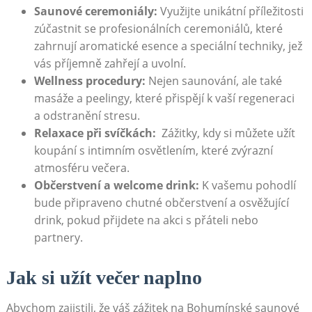
Saunové ceremoniály:
Využijte unikátní příležitosti
zúčastnit se⁣ profesionálních⁣ ceremoniálů, které
‍zahrnují⁢ aromatické esence a speciální⁤ techniky, ⁣jež
vás příjemně zahřejí⁤ a ⁤uvolní.
Wellness‌ procedury:
Nejen saunování, ale také
‍masáže ‌a ‌peelingy,⁤ které⁣ přispějí k​ vaší regeneraci
a odstranění stresu.
Relaxace při svíčkách:
⁣ Zážitky, kdy si můžete užít⁤
koupání⁢ s intimním​ osvětlením, které ⁤zvýrazní
⁣atmosféru večera.
Občerstvení a welcome drink:
K ‌vašemu ‌pohodlí
bude připraveno chutné ‍občerstvení a osvěžující
drink, pokud přijdete na akci s přáteli nebo
partnery.
Jak si ‌užít večer naplno
Abychom zajistili, že váš zážitek na ⁢Bohumínské saunové