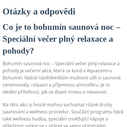
Otázky a odpovědi
Co je to⁤ bohumín saunová noc ‍–
Speciální večer ​plný relaxace a
pohody?
Bohumín⁢ saunová ⁢noc – Speciální večer plný relaxace a
pohody je večerní akce, ​která se koná ⁣v Aquacentru
Bohumín. Nabízí návštěvníkům možnost užít⁣ si saunové
ceremoniály, relaxaci a příjemnou atmosféru. Je to
ideální příležitost, jak se​ zbavit stresu a relaxovat.
Na této akci si hosté mohou vychutnat různé⁣ druhy
⁤saunování a wellness procedur. Součástí ‍programu ​bývá‌
také​ wellness hudba, speciální ⁢osvěžující nápoje a
příležitost setkat‍ se s přáteli ‌ve velmi přátelském​