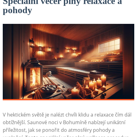
Speciální večer plný relaxace a
pohody
V hektickém světě je nalézt chvíli​ klidu a relaxace čím dál
obtížnější. Saunové noci v Bohumíně nabízejí unikátní⁣
příležitost, ‌jak se ponořit do atmosféry pohody⁢ a