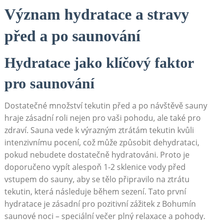
Význam ⁤hydratace a⁢ stravy
před ​a⁣ po saunování
Hydratace jako klíčový faktor
pro saunování
Dostatečné množství tekutin⁢ před ⁢a po návštěvě‍ sauny
hraje⁢ zásadní roli nejen pro vaši pohodu, ale​ také pro‍
zdraví. Sauna ​vede k výrazným ztrátám tekutin kvůli
intenzivnímu pocení, což může⁢ způsobit ‌dehydrataci,
‍pokud⁢ nebudete ​dostatečně​ hydratováni. Proto je
doporučeno ⁣vypít alespoň 1-2 sklenice⁤ vody před
vstupem do sauny,​ aby se tělo⁤ připravilo na ztrátu
tekutin, která následuje během sezení. Tato⁣ první
hydratace je zásadní pro pozitivní zážitek⁤ z ‍Bohumín
saunové noci – speciální večer ‌plný relaxace a pohody.