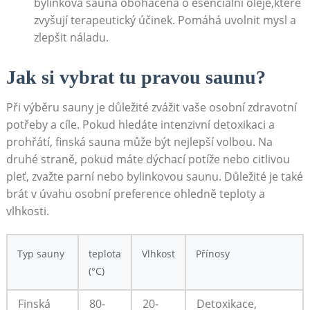
bylinková sauna ‌obohacena o esenciální oleje,které
zvyšují terapeutický účinek.​ Pomáhá⁣ uvolnit‌ mysl ⁣a⁣
zlepšit náladu.
Jak si vybrat‌ tu ‌pravou saunu?
Při výběru sauny⁢ je důležité zvážit vaše osobní zdravotní
potřeby ​a⁤ cíle. Pokud hledáte ⁣intenzivní detoxikaci a
‌prohřátí, ⁣finská sauna ⁣může být nejlepší volbou. Na
druhé ⁤straně, pokud máte dýchací potíže nebo⁢ citlivou
pleť,⁢ zvažte parní‍ nebo bylinkovou saunu. Důležité je také
brát v úvahu osobní preference ohledně teploty a‍
vlhkosti.⁢
Typ sauny
teplota
Vlhkost
Přínosy
(°C)
Finská​
80-
20-
Detoxikace,