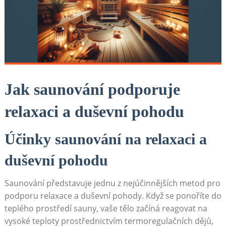
Jak saunování podporuje⁢
relaxaci ‍a duševní pohodu
Účinky‌ saunování na ⁤relaxaci a
duševní pohodu
Saunování ⁢představuje jednu‍ z ‌nejúčinnějších metod pro
⁢podporu relaxace‌ a ​duševní pohody.⁢ Když​ se ponoříte do​
teplého prostředí⁤ sauny, vaše tělo ‍začíná reagovat na
vysoké teploty prostřednictvím ⁣termoregulačních dějů,