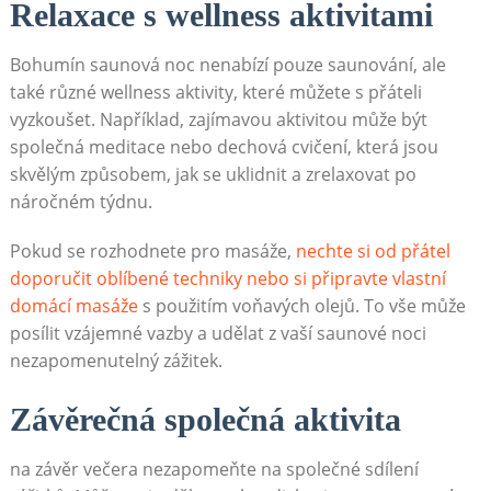
Relaxace ⁣s ‌wellness‍ aktivitami
Bohumín saunová ⁤noc ‍nenabízí pouze ⁢saunování, ale
také‌ různé wellness aktivity, které můžete s přáteli
vyzkoušet. Například, ‍zajímavou aktivitou⁢ může⁣ být
společná meditace nebo ‌dechová cvičení,⁣ která jsou
skvělým​ způsobem, jak se uklidnit a⁤ zrelaxovat po
náročném týdnu.
Pokud se rozhodnete pro masáže,
nechte si​ od‌ přátel⁣
doporučit oblíbené techniky ‌nebo​ si připravte vlastní
domácí⁤ masáže
s použitím voňavých olejů. ⁤To vše může
posílit vzájemné ‌vazby a udělat z vaší saunové noci
nezapomenutelný zážitek.
Závěrečná společná⁢ aktivita
na závěr večera‍ nezapomeňte na společné ⁣sdílení‌