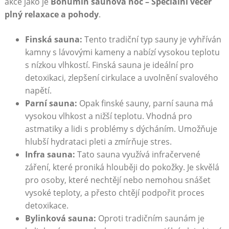
akce jako ​je
Bohumín saunová ​noc – Speciální‍ večer
plný ⁢relaxace​ a pohody
.
Finská ​sauna:
‍Tento tradiční typ⁢ sauny je‌ vyhříván
‌kamny s ⁣lávovými kameny a nabízí vysokou teplotu
s nízkou vlhkostí. Finská‍ sauna je ideální⁣ pro​
detoxikaci, zlepšení cirkulace a uvolnění svalového
napětí.
Parní sauna:
Opak finské‌ sauny, parní sauna má
vysokou vlhkost a ⁤nižší teplotu.⁤ Vhodná pro
astmatiky a lidi s problémy s⁤ dýcháním. Umožňuje
⁣hlubší hydrataci ⁣pleti a‍ zmírňuje stres.
Infra sauna:
⁢Tato sauna využívá infračervené
záření,‌ které ​proniká hlouběji do pokožky. Je ⁣skvělá
pro osoby, které nechtějí ⁢nebo nemohou ⁣snášet
vysoké teploty, a přesto chtějí ⁢podpořit proces
detoxikace.
Bylinková sauna:
Oproti tradičním ​saunám​ je