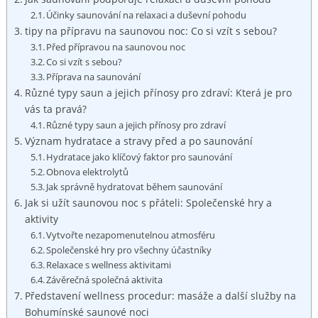
Účinky‌ saunování na ⁤relaxaci a duševní pohodu
tipy ⁤na přípravu⁣ na saunovou noc: Co ​si vzít ⁢s sebou?
Před přípravou ‍na saunovou⁣ noc
Co si vzít s sebou?
Příprava na saunování
Různé typy‌ saun a jejich přínosy pro zdraví: ⁢Která je pro
vás ta pravá?
Různé typy ​saun a⁤ jejich přínosy pro ⁣zdraví
Význam ⁤hydratace a⁢ stravy před ​a⁣ po saunování
Hydratace jako klíčový faktor pro saunování
Obnova elektrolytů
Jak správně ⁢hydratovat ‍během saunování
Jak si užít saunovou noc​ s přáteli: Společenské ⁢hry​ a
aktivity
Vytvořte ⁣nezapomenutelnou⁤ atmosféru
Společenské hry ​pro všechny účastníky
Relaxace ⁣s ‌wellness‍ aktivitami
Závěrečná společná⁢ aktivita
Představení wellness procedur:‌ masáže a další služby na
Bohumínské saunové noci