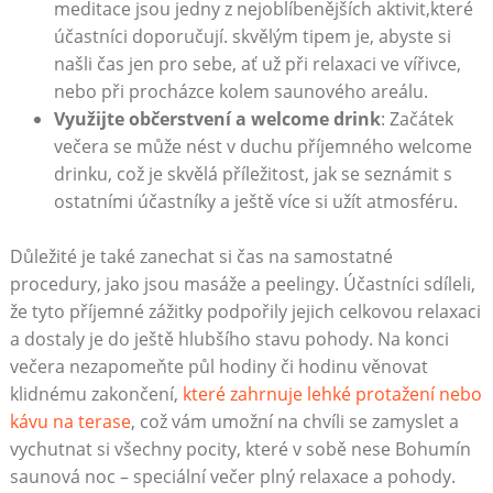
meditace jsou‌ jedny ​z nejoblíbenějších aktivit,které‌
účastníci doporučují. skvělým ‍tipem je, abyste ‍si
našli ⁢čas ⁣jen pro sebe, ať už při relaxaci ve ‍vířivce,
nebo při⁣ procházce kolem saunového areálu.
Využijte⁣ občerstvení ⁢a ⁤welcome drink
: Začátek
večera se může⁣ nést v duchu příjemného welcome
drinku, což je skvělá příležitost, jak⁤ se seznámit s
ostatními účastníky‌ a ještě více si⁢ užít⁢ atmosféru.
Důležité ‍je také zanechat si čas na samostatné
procedury, jako⁣ jsou masáže​ a peelingy. Účastníci sdíleli,
že ‌tyto ‍příjemné zážitky podpořily jejich celkovou relaxaci
a dostaly​ je do ještě hlubšího stavu pohody. Na konci
večera ⁢nezapomeňte půl ⁣hodiny ⁢či​ hodinu ‌věnovat
klidnému zakončení,
které zahrnuje lehké protažení ​nebo
kávu na terase
,‌ což vám umožní‌ na chvíli se zamyslet ⁤a
vychutnat si všechny pocity, ⁢které v sobě‍ nese ⁣Bohumín
saunová​ noc – speciální večer plný relaxace ⁤a pohody.