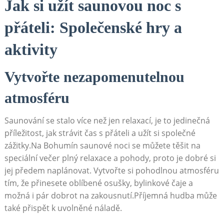
Jak si užít saunovou noc​ s
přáteli: Společenské ⁢hry​ a
aktivity
Vytvořte ⁣nezapomenutelnou⁤
atmosféru
Saunování ⁢se stalo více než jen relaxací,‍ je to jedinečná
příležitost, jak strávit‍ čas s přáteli a užít si společné
‌zážitky.Na Bohumín⁣ saunové ​noci⁣ se můžete těšit⁣ na ​
speciální ​večer plný ⁣relaxace a⁣ pohody, proto je dobré si
jej ⁣předem naplánovat. Vytvořte si pohodlnou atmosféru
tím, že přinesete ​oblíbené osušky,​ bylinkové čaje a
možná i pár dobrot ⁤na​ zakousnutí.Příjemná ⁢hudba ‍může⁢
také přispět‍ k uvolněné náladě.