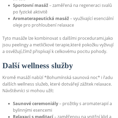
Sportovní masáž
– zaměřená na​ regeneraci svalů
po ⁣fyzické aktivitě
Aromaterapeutická​ masáž
– využívající esenciální
oleje pro prohloubení relaxace
Tyto‍ masáže ⁤lze⁣ kombinovat‌ s dalšími⁤ procedurami,jako
jsou peelingy a metličkové terapie,které pokožku ​vyživují
a osvěžují,čímž ‌přispívají ‍k celkovému pocitu pohody.
Další wellness služby
Kromě masáží ⁤nabízí ‍*Bohumínská saunová ⁣noc* i ⁣řadu
dalších wellness služeb, které dotvářejí zážitek⁢ relaxace.
Návštěvníci si mohou užít:
Saunové⁣ ceremoniály
– prožitky s⁣ aromaterapií ​a‌
bylinnými esencemi
Relaxaci⁢ s ​meditací
– zaměřenou ⁤na vnitřní klid a‌