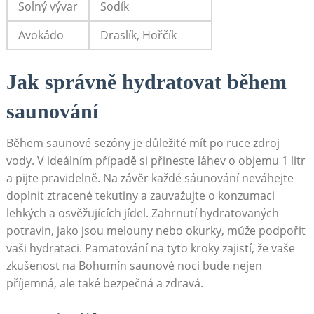
Solný vývar
Sodík
Avokádo
Draslík, Hořčík
Jak správně ⁢hydratovat ‍během
saunování
Během saunové sezóny⁢ je důležité mít po ruce zdroj
vody. V ideálním ​případě si přineste láhev o​ objemu 1 litr
‍a ​pijte pravidelně. Na ​závěr‌ každé ⁤sáunování neváhejte
doplnit ztracené tekutiny a⁤ zauvažujte​ o ⁤konzumaci⁣
lehkých a⁤ osvěžujících jídel. Zahrnutí ⁣hydratovaných
potravin, jako jsou‍ melouny nebo okurky, může ⁤podpořit
vaši hydrataci.‍ Pamatování na tyto kroky zajistí, ⁢že ⁣vaše
zkušenost na Bohumín ⁤saunové noci bude nejen
‌příjemná, ale také⁢ bezpečná ‌a zdravá.