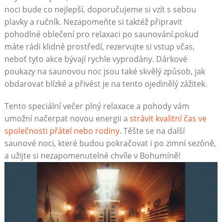
noci ‌bude co nejlepší, doporučujeme si​ vzít⁢ s⁢ sebou
plavky a⁤ ručník. Nezapomeňte‌ si taktéž ‍připravit
pohodlné‌ oblečení pro relaxaci ‍po saunování.pokud
máte​ rádi klidné⁢ prostředí, rezervujte si‌ vstup včas,
neboť tyto akce bývají ⁤rychle vyprodány. Dárkové
poukazy na⁢ saunovou noc⁣ jsou také ‍skvělý způsob, jak⁣
obdarovat blízké a přivést je na⁢ tento‍ ojedinělý​ zážitek.
Tento speciální večer plný relaxace a pohody vám
umožní načerpat novou energii ⁢a
strávit ⁢kvalitní čas‍ ve
společnosti přátel nebo rodiny
. ⁤Těšte⁢ se na další
saunové noci, které budou pokračovat i po ⁤zimní sezóně,
​a ‌užijte si nezapomenutelné chvíle v Bohumíně!