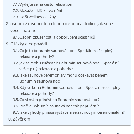
Vydejte‌ se na cestu​ relaxation
Masáže – klíč⁢ k ⁤uvolnění
Další wellness služby
osobní zkušenosti​ a‍ doporučení⁣ účastníků: ⁢Jak si užít
večer naplno
Osobní zkušenosti a doporučení účastníků
Otázky a odpovědi
Co je to⁤ bohumín saunová noc ‍– Speciální večer ​plný
relaxace a pohody?
Jak se⁢ mohu zúčastnit⁢ Bohumín ‍saunová noc – Speciální
večer plný relaxace a pohody?
Jaké ‌saunové ceremoniály‌ mohu očekávat ‍během
‍Bohumín saunová ‌noc?
Kdy se koná Bohumín saunová noc – ‌Speciální‍ večer plný
relaxace a pohody?
Co si ‌mám⁣ přinést na Bohumín saunová noc?
Proč je Bohumín saunová ‍noc tak populární?
Jaké⁣ výhody přináší vystavení ‌se saunovým ceremoniálům?
Závěrem