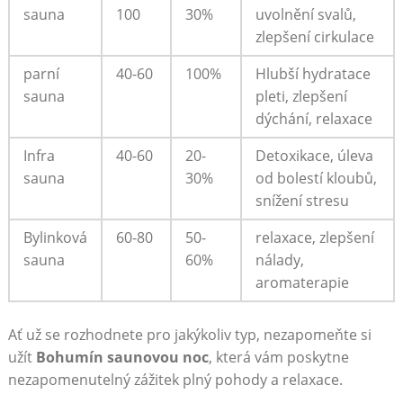
sauna
100
30%
uvolnění svalů,‌
zlepšení cirkulace
parní
40-60
100%
Hlubší hydratace
sauna
pleti, zlepšení
dýchání, relaxace
Infra
40-60
20-
Detoxikace, úleva
sauna
30%
od​ bolestí kloubů,
snížení stresu
Bylinková
60-80
50-
relaxace,⁤ zlepšení
sauna
60%
nálady,
aromaterapie
Ať už se rozhodnete‍ pro jakýkoliv typ, nezapomeňte si
užít
Bohumín saunovou noc
, která vám ⁢poskytne‍
nezapomenutelný‍ zážitek​ plný pohody a relaxace.