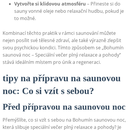
Vytvořte si⁣ klidovou atmosféru
– Přineste⁣ si do
sauny⁣ vonné oleje nebo relaxační ​hudbu, ⁣pokud‍ je‍
to možné.
Kombinací⁤ těchto praktik v rámci saunování‍ můžete
nejen posílit své tělesné zdraví,​ ale⁢ také výrazně​ zlepšit
svou psychickou ​kondici.​ Tímto způsobem se⁣ „Bohumín
saunová noc – ‍Speciální večer plný relaxace a⁢ pohody“ ​
stává ‌ideálním místem pro‍ únik a regeneraci.
tipy ⁤na přípravu⁣ na saunovou
noc: Co ​si vzít ⁢s sebou?
Před přípravou ‍na saunovou⁣ noc
Přemýšlíte, co si vzít ​s sebou na ⁢Bohumín saunovou noc,
která slibuje speciální večer ‌plný ​relaxace ⁢a pohody? Je​