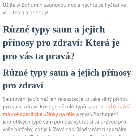
Užijte si‍ Bohumín saunovou noc ⁢a ⁤nechte ​se⁢ hýčkat ve
víru tepla a pohody!
Různé typy‌ saun a jejich
přínosy pro zdraví: ⁢Která je
pro vás ta pravá?
Různé typy ​saun a⁤ jejich přínosy
pro ⁣zdraví
Saunování ⁢je víc než‍ jen relaxace; je ⁣to ⁤také silný přínos
pro ⁢vaše zdraví. Existuje​ několik ⁤typů saun, z ⁢
nichž každá
má své specifické účinky na‌ tělo
a​ mysl. ⁢Pochopení
jednotlivých typů vám⁤ pomůže ​vybrat si tu pravou ⁢pro
vaše⁢ potřeby, což⁢ je ​klíčové například v rámci ‌speciální