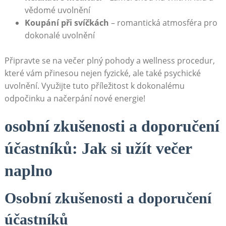
vědomé uvolnění
Koupání​ při svíčkách
– romantická atmosféra pro
dokonalé‌ uvolnění
Připravte se na‌ večer plný​ pohody​ a ⁤wellness procedur,⁢
které⁢ vám přinesou nejen fyzické, ale ​také psychické‍
uvolnění. Využijte⁣ tuto příležitost k ⁤dokonalému⁤
odpočinku a ‍načerpání ‌nové energie!
osobní zkušenosti​ a‍ doporučení⁣
účastníků: ⁢Jak si užít večer
naplno
Osobní zkušenosti a doporučení
účastníků