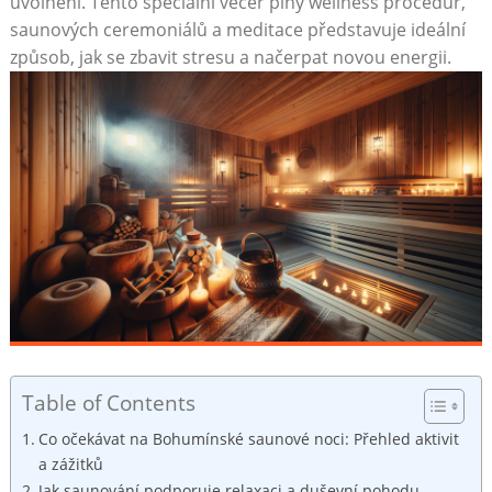
⁢uvolnění. Tento​ speciální‍ večer plný‍ wellness procedur,⁣
saunových⁣ ceremoniálů a ‌meditace představuje ‌ideální
způsob, jak se zbavit ⁤stresu a⁤ načerpat novou ‌energii.
Table of Contents
Co očekávat na Bohumínské saunové noci: Přehled aktivit
a zážitků
Jak saunování podporuje⁢ relaxaci ‍a duševní pohodu