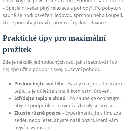
úlevu,když ⁢se povečeříte v rámci „Bohumín ​saunová ‍noc
– ‌Speciální večer plný relaxace ‍a pohody“.⁣ Po pobytu v
sauně se hodí osvěžení ledovou sprchou nebo koupelí,⁢
které​ pomáhají uzavřít pozitivní cyklus relaxace.
Praktické tipy pro​ maximální
prožitek
Zde je několik ⁢jednoduchých rad, jak⁢ si saunování co
nejlépe ⁣užít a​ podpořit svoji ​duševní pohodu:
Poslouchejte své ⁤tělo
– ‌Každý má jinou toleranci k
teplu, a je důležité si‍ najít komfortní úroveň.
Střídejte teplo a chlad
-‍ Po sauně⁢ se ochlazujte,
abyste podpořili​ prokrvení​ a‍ zbavily se stresu.
Zkuste různé pozice
– Experimentujte s tím, zda
sedět, nebo ležet,‌ abyste‌ našli pozici,⁤ která vám
nejvíce vyhovuje.