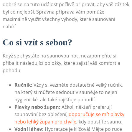
dobré⁤ se na⁤ tuto událost ‍pečlivě připravit, aby váš zážitek
byl co nejlepší. Správná ⁣příprava vám pomůže
maximálně využít‍ všechny ⁢výhody, které saunování
nabízí.
Co si vzít s sebou?
Když ​se chystáte na saunovou noc, nezapomeňte si
přibalit ‌následující položky, ⁤které ​zajistí váš komfort a
pohodu:
Ručník:
Vždy ​si ‌vezměte ‍dostatečně ​velký ⁤ručník,
na⁣ který si⁢ můžete sednout v sauně.Je⁢ to nejen
hygienické, ale ⁢také​ zajišťuje ‌pohodlí.
Plavky‌ nebo župan:
⁣Ačkoli někteří preferují
saunování bez⁣ oblečení, ⁣
doporučuje ⁣se ‍mít‌ plavky
nebo lehký župan ⁢pro chvíle
, kdy opustíte saunu.
Vodní láhev:
Hydratace je klíčová! Mějte po ruce