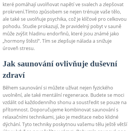
které​ pomáhají uvolňovat napětí ve svalech a zlepšovat
⁢prokrvení.Tímto způsobem se nejen‍ trénuje⁣ vaše tělo,‌
ale také se ‌uvolňuje psychika, což je ‍klíčové ⁢pro celkovou
pohodu. Studie‌ prokazují, že pravidelný pobyt v sauně
může⁣ zvýšit hladinu endorfinů, ‌které ⁣jsou známé jako
„hormony štěstí“. Tím se zlepšuje nálada a snižuje
‍úroveň stresu.
Jak‍ saunování ‍ovlivňuje duševní
zdraví
Během saunování si ‍můžete užívat nejen fyzického
uvolnění,‌ ale⁤ také mentální regenerace. Budete se moci
vzdálit od každodenního shonu a⁤ soustředit se pouze‌ na ​
přítomnost.⁣ Doporučujeme kombinovat saunování s‌
relaxačními technikami,‍ jako je meditace nebo klidné
dýchání. Tyto techniky ​poskytnou vašemu⁤ tělu ještě ​větší