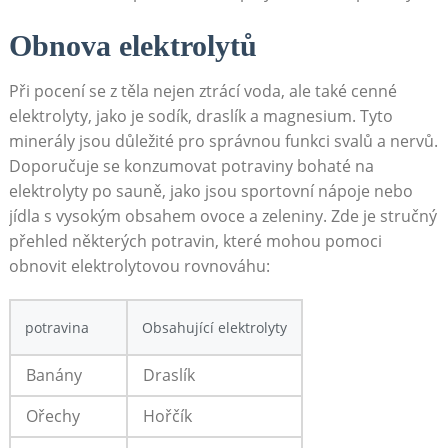
Obnova elektrolytů
Při pocení se‍ z těla nejen ztrácí ⁣voda, ‌ale také cenné
elektrolyty,‌ jako je ​sodík, draslík a magnesium. Tyto
minerály ​jsou důležité pro správnou funkci ‌svalů ‌a⁢ nervů.
Doporučuje ⁢se konzumovat potraviny bohaté na
‌elektrolyty po sauně, jako ⁤jsou sportovní⁤ nápoje nebo
jídla s vysokým obsahem ovoce a⁣ zeleniny. Zde je stručný
⁢přehled⁤ některých potravin, které‍ mohou ⁤pomoci​
obnovit‍ elektrolytovou rovnováhu:
potravina
Obsahující elektrolyty
Banány
Draslík
Ořechy
Hořčík