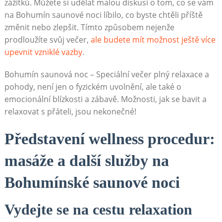
zážitků. ‌Můžete si udělat malou diskusi o tom, co se vám
na Bohumín saunové noci líbilo,​ co byste​ chtěli příště
změnit nebo zlepšit.​ Tímto způsobem ​nejenže
prodloužíte svůj večer,
ale budete‌ mít⁣ možnost ještě více
upevnit ⁢vzniklé vazby
.
Bohumín ⁢saunová noc – Speciální ‍večer plný relaxace a
pohody, není jen o fyzickém ​uvolnění,‍ ale také⁢ o
emocionální blízkosti a zábavě. Možnosti, ​jak se ⁣bavit a
relaxovat⁣ s přáteli, jsou⁣ nekonečné!
Představení wellness procedur:‌
masáže a další služby na
Bohumínské saunové noci
Vydejte‌ se na cestu​ relaxation