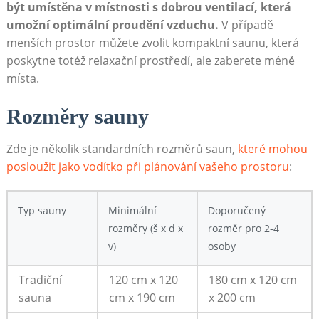
být umístěna v místnosti s dobrou ventilací, která
umožní optimální proudění vzduchu.
V případě
menších prostor můžete zvolit kompaktní saunu, která
poskytne totéž relaxační prostředí, ale zaberete méně
místa.
Rozměry sauny
Zde je několik standardních rozměrů saun,
které mohou
posloužit jako vodítko při plánování vašeho prostoru
:
Typ sauny
Minimální
Doporučený
rozměry (š x d x
rozměr pro 2-4
v)
osoby
Tradiční
120 cm x 120
180 cm x 120 cm
sauna
cm x 190 cm
x 200 cm