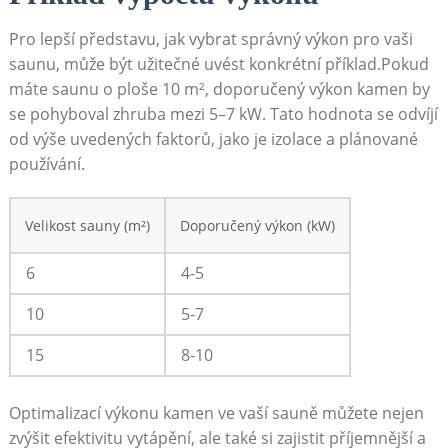
Pro lepší představu, jak vybrat správný výkon pro vaši
saunu, může být užitečné uvést konkrétní příklad.Pokud
máte saunu o ploše 10 m², doporučený výkon kamen by
se pohyboval zhruba mezi 5–7 kW. Tato hodnota se odvíjí
od výše uvedených faktorů, jako je izolace a plánované
používání.
Velikost sauny (m²)
Doporučený výkon (kW)
6
4-5
10
5-7
15
8-10
Optimalizací výkonu kamen ve vaší sauně můžete nejen
zvýšit efektivitu vytápění, ale také si zajistit příjemnější a