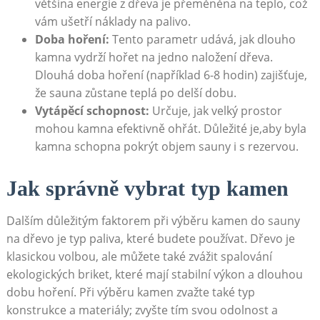
většina energie z dřeva je přeměněna na teplo, což
vám ušetří náklady na palivo.
Doba hoření:
Tento parametr udává, jak dlouho
kamna vydrží hořet na jedno naložení dřeva.
Dlouhá doba hoření (například 6-8 hodin) zajišťuje,
že sauna zůstane teplá po delší dobu.
Vytápěcí schopnost:
Určuje, jak velký prostor
mohou kamna efektivně ohřát. Důležité je,aby byla
kamna schopna pokrýt objem sauny i s rezervou.
Jak správně vybrat typ kamen
Dalším důležitým faktorem při výběru kamen do sauny
na dřevo je typ paliva, které budete používat. Dřevo je
klasickou volbou, ale můžete také zvážit spalování
ekologických briket, které mají stabilní výkon a dlouhou
dobu hoření. Při výběru kamen zvažte také typ
konstrukce a materiály; zvyšte tím svou odolnost a