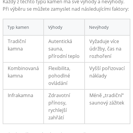
Každý z těchto typů kamen má své výhody a nevýhody.
Při výběru se můžete zamyslet nad následujícími faktory:
Typ kamen
Výhody
Nevýhody
Tradiční
Autentická
Vyžaduje více
kamna
sauna,
údržby, čas na
přírodní teplo
rozhoření
Kombinovaná
Flexibilita,
Vyšší pořizovací
kamna
pohodlné
náklady
ovládání
Infrakamna
Zdravotní
Méně „tradiční“
přínosy,
saunový zážitek
rychlejší
zahřátí