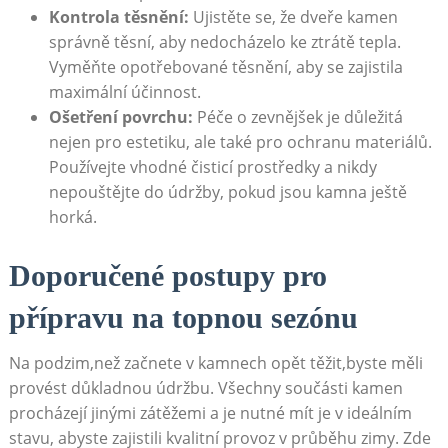
Kontrola těsnění:
Ujistěte se, že dveře kamen
správně těsní, aby nedocházelo ke ztrátě tepla.
Vyměňte opotřebované těsnění, aby se zajistila
maximální účinnost.
Ošetření povrchu:
Péče o zevnějšek je důležitá
nejen pro estetiku, ale také pro ochranu materiálů.
Používejte vhodné čisticí prostředky a nikdy
nepouštějte do údržby, pokud jsou kamna ještě
horká.
Doporučené postupy pro
přípravu na topnou sezónu
Na podzim,než začnete v kamnech opět těžit,byste měli
provést důkladnou údržbu. Všechny součásti kamen
procházejí jinými zátěžemi a je nutné mít je v ideálním
stavu, abyste zajistili kvalitní provoz v průběhu zimy. Zde