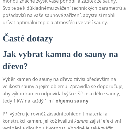
mohou značně zvýšit vaše pohodlí a zažitek ze sauny.
Svolte se k důkladnému zvážení technických parametrů a
požadavků na vaše saunové zařízení, abyste si mohli
užívat optimální teplo a atmosféru ve vaší sauny.
Časté dotazy
Jak vybrat kamna do sauny na
dřevo?
Výběr kamen do sauny na dřevo závisí především na
velikosti sauny a jejím objemu. Zpravidla se doporučuje,
aby výkon kamen odpovídal výšce, šířce a délce sauny,
tedy 1 kW na každý 1 m³
objemu sauny
.
Při výběru je rovněž zásadní zohlednit materiál a
konstrukci kamen, jelikož kvalitní
kamna
zajistí efektivní
vytápění a dlouhou životnost. Vhodné je také zvážit