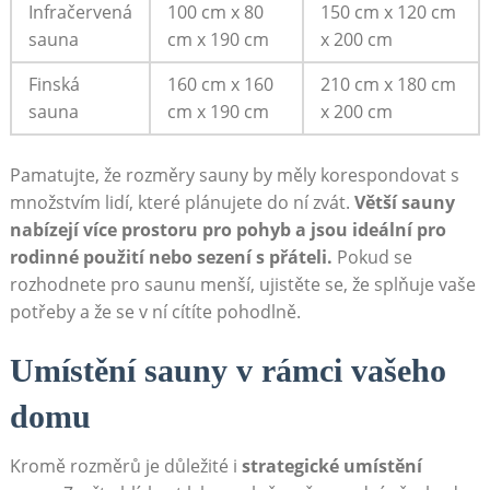
Infračervená
100 cm x 80
150 cm x 120 cm
sauna
cm x 190 cm
x 200 cm
Finská
160 cm x 160
210 cm x 180 cm
sauna
cm x 190 cm
x 200 cm
Pamatujte, že rozměry sauny by měly korespondovat s
množstvím lidí, které plánujete do ní zvát.
Větší sauny
nabízejí více prostoru pro pohyb a jsou ideální pro
rodinné použití nebo sezení s přáteli.
Pokud se
rozhodnete pro saunu menší, ujistěte se, že splňuje vaše
potřeby a že se v ní cítíte pohodlně.
Umístění sauny v rámci vašeho
domu
Kromě rozměrů je důležité i
strategické umístění