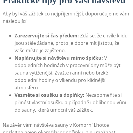
Praktické tipy pro vaši návštěvu
Aby byl váš zážitek co nejpříjemnější, doporučujeme vám
následující:
Zarezervujte si čas předem:
Zdá se, že chvíle klidu
jsou stále žádané, proto je dobré mít jistotu, že
vaše místo je zajištěno.
Naplánujte si návštěvu mimo špičku:
V
odpoledních hodinách v pracovní dny může být
sauna vytíženější. Zvažte ranní nebo brzké
odpolední hodiny o víkendu pro klidnější
atmosféru.
Vezměte si osušku a doplňky:
Nezapomeňte si
přinést vlastní osušku a případně i oblíbenou vůni
do sauny, která umocní váš zážitek.
Na závěr vám návštěva sauny v Komorní Lhotce
poskytne nejen okamžiky odpočinku, ale i možnost