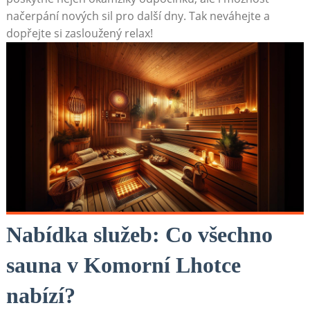
načerpání nových sil pro další dny. Tak neváhejte a
dopřejte si zasloužený relax!
Nabídka služeb: Co všechno
sauna v Komorní Lhotce
nabízí?