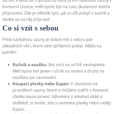
zdraví. Pokud se chystáte na svou první návštěvu sauny v
Komorní Lhotce, měli byste být na tuto zkušenost dobře
připraveni. Zde je několik tipů, jak si užít pobyt v sauně a
skvěle se na něj připravit.
Co si vzít s sebou
Před návštěvou sauny je dobré mít s sebou pár
základních věcí, které vám zpříjemní pobyt. Mějte na
paměti:
Ručník a osušku:
Bez nich se určitě neobejdete.
Měli byste mít jeden ručník na sezení a druhý na
osuškou po saunování.
Koupací plavky nebo župan:
V závislosti na
pravidlech sauny, které si můžete ověřit v
Komorní
Lhotka sauna provoz: Informace o otevírací době a
službách
, si zvolte, zda si vezmete plavky nebo raději
župan.