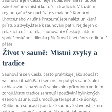
Saunování je v Česku nejen oblíbené, ale i hluboce
zakořeněné v místní kultuře a tradicích. V každém
regionu,ať už se nacházíte v malebné Komorní
Lhotce,nebo v rušné Praze,můžete nalézt unikátní
přístup a zvyky,které k saunování patří. Nejde jen o
relaxaci a očistu těla; saunování v Česku je aktem
společenského sdílení a příležitostí k setkání s rodinou či
přáteli.
Život v sauně: Místní zvyky a
tradice
Saunování se v Česku často praktikuje jako součást
wellness rituálů.Patří sem nejen pobyt v sauně, ale i
ochlazování v bazénu či venkovním přírodním vodním
zdroji.Místní tradice zahrnují i používání bylinkových
esencí v sauně, což umocňuje terapeutické účinky.
Oblíbenou součástí jsou také saunové slavnosti, které
zahrnují saunové ceremoniály, např. lahodnou