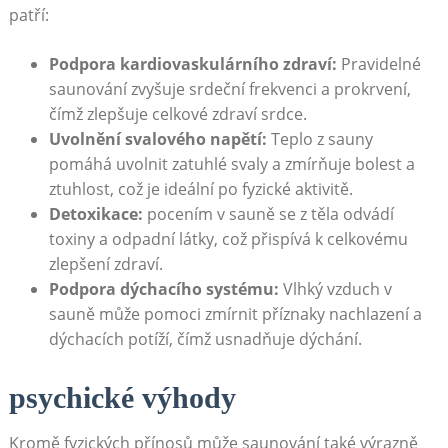
patří:
Podpora kardiovaskulárního zdraví:
Pravidelné
saunování zvyšuje srdeční frekvenci a prokrvení,
čímž zlepšuje celkové zdraví srdce.
Uvolnění svalového napětí:
Teplo z sauny
pomáhá uvolnit zatuhlé svaly a zmírňuje bolest a
ztuhlost, což je ideální po fyzické aktivitě.
Detoxikace:
pocením v sauně se z těla odvádí
toxiny a odpadní látky, což přispívá k celkovému
zlepšení zdraví.
Podpora dýchacího systému:
Vlhký vzduch v
sauně může pomoci zmírnit příznaky nachlazení a
dýchacích potíží, čímž usnadňuje dýchání.
psychické výhody
Kromě fyzických přínosů může saunování také výrazně