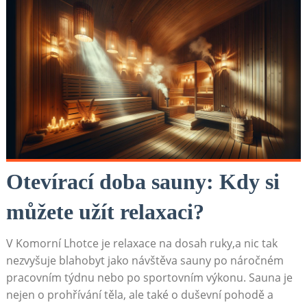
Otevírací doba sauny: Kdy si
můžete užít relaxaci?
V Komorní Lhotce je relaxace na dosah ruky,a nic tak
nezvyšuje blahobyt jako návštěva sauny po náročném
pracovním týdnu nebo po sportovním výkonu. Sauna je
nejen o prohřívání těla, ale také o duševní pohodě a