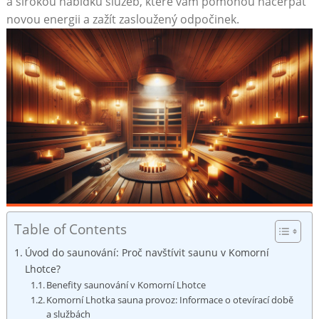
a širokou nabídku služeb, které vám pomohou načerpat
novou energii a zažít zasloužený odpočinek.
Table of Contents
Úvod do saunování: Proč navštívit saunu v Komorní
Lhotce?
Benefity saunování v Komorní Lhotce
Komorní Lhotka sauna provoz: Informace o otevírací době
a službách