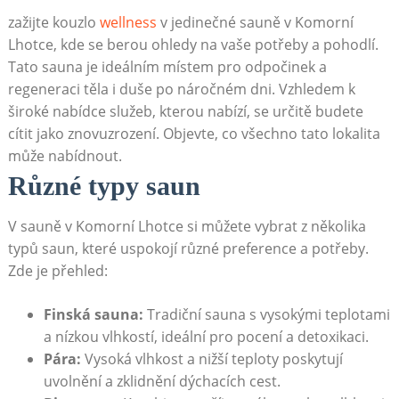
zažijte kouzlo
wellness
v jedinečné sauně v Komorní
Lhotce, kde se berou ohledy na vaše potřeby a pohodlí.
Tato sauna je ideálním místem pro odpočinek a
regeneraci těla i duše po náročném dni. Vzhledem k
široké nabídce služeb, kterou nabízí, se určitě budete
cítit jako znovuzrození. Objevte, co všechno tato lokalita
může nabídnout.
Různé typy saun
V sauně v Komorní Lhotce si můžete vybrat z několika
typů saun, které uspokojí různé preference a potřeby.
Zde je přehled:
Finská sauna:
Tradiční sauna s vysokými teplotami
a nízkou vlhkostí, ideální pro pocení a detoxikaci.
Pára:
Vysoká vlhkost a nižší teploty poskytují
uvolnění a zklidnění dýchacích cest.