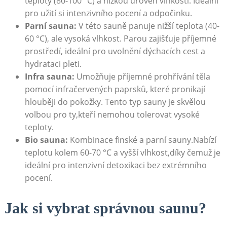
teploty (80-100 °C) a nízkou úroveň vlhkosti. Ideální
pro užití si intenzivního pocení a odpočinku.
Parní sauna:
V této sauně panuje nižší teplota (40-
60 °C), ale vysoká vlhkost. Parou zajišťuje příjemné
prostředí, ideální pro uvolnění dýchacích cest a
hydrataci pleti.
Infra sauna:
Umožňuje příjemné prohřívání těla
pomocí infračervených paprsků, které pronikají
hlouběji do pokožky. Tento typ sauny je skvělou
volbou pro ty,kteří nemohou tolerovat vysoké
teploty.
Bio sauna:
Kombinace finské a parní sauny.Nabízí
teplotu kolem 60-70 °C a vyšší vlhkost,díky čemuž je
ideální pro intenzivní detoxikaci bez extrémního
pocení.
Jak si vybrat správnou saunu?