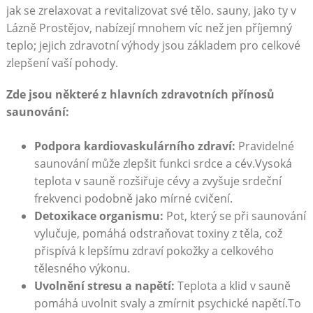
jak se zrelaxovat a revitalizovat své tělo. sauny, jako ty v
Lázně Prostějov, nabízejí mnohem víc než jen příjemný
teplo; jejich zdravotní výhody jsou základem pro celkové
zlepšení vaší pohody.
Zde jsou některé z hlavních zdravotních přínosů
saunování:
Podpora kardiovaskulárního zdraví:
Pravidelné
saunování může zlepšit funkci srdce a cév.Vysoká
teplota v sauně rozšiřuje cévy a zvyšuje srdeční
frekvenci podobně jako mírné cvičení.
Detoxikace organismu:
Pot, který se při saunování
vylučuje, pomáhá odstraňovat toxiny z těla, což
přispívá k lepšímu zdraví pokožky a celkového
tělesného výkonu.
Uvolnění stresu a napětí:
Teplota a klid v sauně
pomáhá uvolnit svaly a zmírnit psychické napětí.To