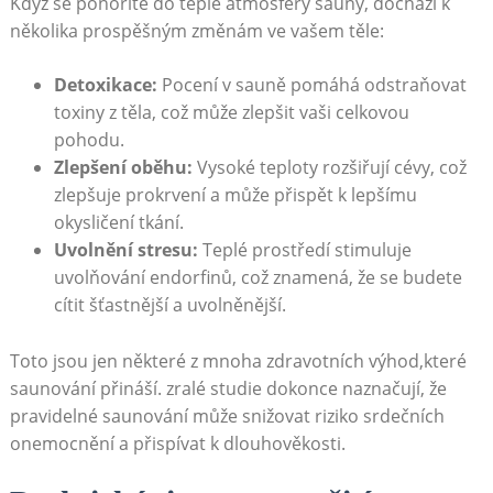
Když se ponoříte do teplé atmosféry sauny, dochází k
několika prospěšným změnám ve vašem těle:
Detoxikace:
Pocení v sauně pomáhá odstraňovat
toxiny z těla, což může zlepšit vaši celkovou
pohodu.
Zlepšení oběhu:
Vysoké teploty rozšiřují cévy, což
zlepšuje prokrvení a může přispět k lepšímu
okysličení tkání.
Uvolnění stresu:
Teplé prostředí stimuluje
uvolňování endorfinů, což znamená, že se budete
cítit šťastnější a uvolněnější.
Toto jsou jen některé z mnoha zdravotních výhod,které
saunování přináší. zralé studie dokonce naznačují, že
pravidelné saunování může snižovat riziko srdečních
onemocnění a přispívat k dlouhověkosti.