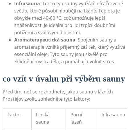
Infrasauna
: Tento typ sauny využívá infračervené
světlo, které působí hlouběji na tkáně. Teplota je
obvykle mezi 40-60 °C, což umožňuje lepší
snášenlivost. Je ideální pro lidi trpící kloubními
potížemi a svalovými bolestmi.
Aromaterapeutická sauna
: Spojením sauny a
aromaterapie vzniká příjemný zážitek, který využívá
esenciální oleje. Tyto sauny jsou skvělé pro
zklidnění mysli a těla, a pomáhají uvolnit stres.
co vzít v úvahu při výběru sauny
Před tím, než se rozhodnete, jakou saunu v lázních
Prostějov zvolit, zohledněte tyto faktory:
Faktor
Finská
Parní
Infrasauna
sauna
lázeň