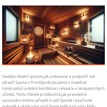
hledáte ideální způsob,jak zrelaxovat a podpořit své
zdraví? Sauna v Prostějově,zasazená v malebné
hané,nabízí unikátní kombinaci relaxace a terapeutických
účinků. Tento článek prozkoumá,jak pravidelná
saunování mohou přispět k vaší fyzické i psychické
pohodě,a ukáže vám,proč byste měli tuto oázu klidu