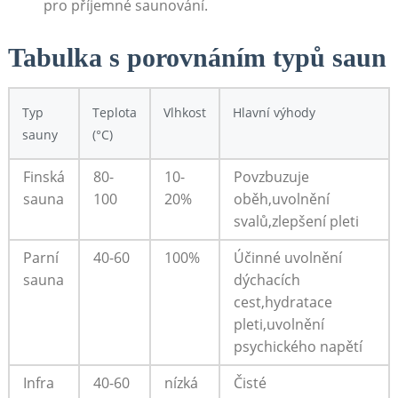
pro příjemné saunování.
Tabulka s porovnáním typů saun
Typ
Teplota
Vlhkost
Hlavní výhody
sauny
(°C)
Finská
80-
10-
Povzbuzuje
sauna
100
20%
oběh,uvolnění
svalů,zlepšení pleti
Parní
40-60
100%
Účinné uvolnění
sauna
dýchacích
cest,hydratace
pleti,uvolnění
psychického napětí
Infra
40-60
nízká
Čisté