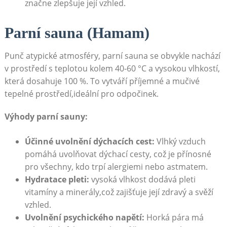
značne zlepšuje její vzhled.
Parní sauna (Hamam)
Punč atypické atmosféry, parní sauna se obvykle nachází
v prostředí s teplotou kolem 40-60 °C a vysokou vlhkostí,
která dosahuje 100 %. To vytváří příjemné a mučivé
tepelné prostředí,ideální pro odpočinek.
Výhody parní sauny:
Účinné uvolnění dýchacích cest:
Vlhký vzduch
pomáhá uvolňovat dýchací cesty, což je přínosné
pro všechny, kdo trpí alergiemi nebo astmatem.
Hydratace pleti:
vysoká vlhkost dodává pleti
vitamíny a minerály,což zajišťuje její zdravý a svěží
vzhled.
Uvolnění psychického napětí:
Horká pára má