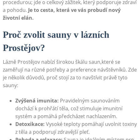
procedurou; jde o celkový zážitek, který podporuje zdraví
a pohodu.
Je to cesta, která ve vás probudí nový
životní elán.
Proč zvolit sauny v lázních
Prostějov?
Lázně Prostějov nabízí širokou škálu saun,které se
zaměřují na různé potřeby a preference návštěvníků. Zde
je několik důvodů, proč stojí za to navštívit právě tyto
sauny:
Zvýšená imunita:
Pravidelným saunováním
dochází k prohřátí těla, což stimuluje imunitní
systém a pomáhá předcházet nachlazením.
Detoxikace:
Vysoké teploty pomáhají uvolnit toxiny
z těla a podporují zdravější pleť.
Pohoda a relaxace:
Sauna je ideálním místem pro