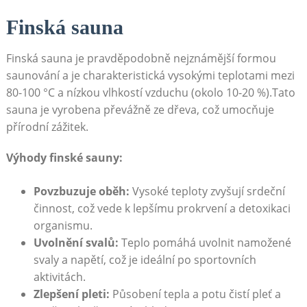
Finská sauna
Finská sauna je pravděpodobně nejznámější formou
saunování a je charakteristická vysokými teplotami mezi
80-100 °C a nízkou vlhkostí vzduchu (okolo 10-20 %).Tato
sauna je vyrobena převážně ze dřeva, což umocňuje
přírodní zážitek.
Výhody finské sauny:
Povzbuzuje oběh:
Vysoké teploty zvyšují srdeční
činnost, což vede k lepšímu prokrvení a detoxikaci
organismu.
Uvolnění svalů:
Teplo pomáhá uvolnit namožené
svaly a napětí, což je ideální po sportovních
aktivitách.
Zlepšení pleti:
Působení tepla a potu čistí pleť a