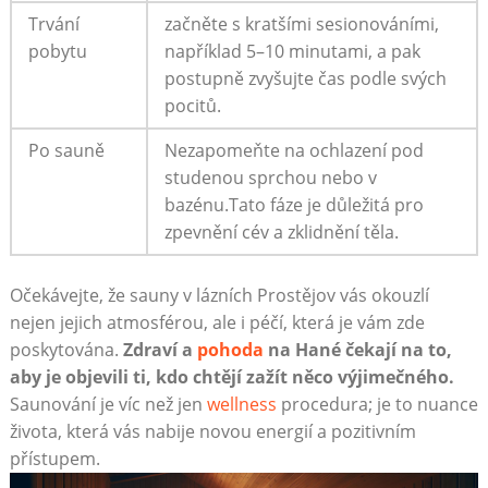
Trvání
začněte s kratšími sesionováními,
pobytu
například 5–10 minutami, a pak
postupně zvyšujte čas podle svých
pocitů.
Po sauně
Nezapomeňte na ochlazení pod
studenou sprchou nebo v
bazénu.Tato fáze je důležitá pro
zpevnění cév a zklidnění těla.
Očekávejte, že sauny v lázních Prostějov vás okouzlí
nejen jejich atmosférou, ale i péčí, která je vám zde
poskytována.
Zdraví a
pohoda
na Hané čekají na to,
aby je objevili ti, kdo chtějí zažít něco výjimečného.
Saunování je víc než jen
wellness
procedura; je to nuance
života, která vás nabije novou energií a pozitivním
přístupem.