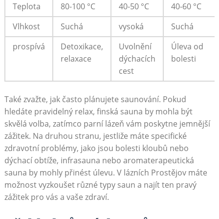
Teplota
80-100 °C
40-50 °C
40-60 °C
Vlhkost
Suchá
vysoká
Suchá
prospívá
Detoxikace,
Uvolnění
Úleva od
relaxace
dýchacích
bolesti
cest
Také zvažte, jak často plánujete saunování. Pokud
hledáte pravidelný relax, finská sauna by mohla být
skvělá volba, zatímco parní lázeň vám poskytne jemnější
zážitek. Na druhou stranu, jestliže máte specifické
zdravotní problémy, jako jsou bolesti kloubů nebo
dýchací obtíže, infrasauna nebo aromaterapeutická
sauna by mohly přinést úlevu. V lázních Prostějov máte
možnost vyzkoušet různé typy saun a najít ten pravý
zážitek pro vás a vaše zdraví.