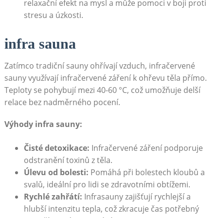
relaxační efekt na mysl a může pomoci v boji proti
stresu a úzkosti.
infra sauna
Zatímco tradiční sauny ohřívají vzduch, infračervené
sauny využívají infračervené záření k ohřevu těla přímo.
Teploty se pohybují mezi 40-60 °C, což umožňuje delší
relace bez nadměrného pocení.
Výhody infra sauny:
Čisté detoxikace:
Infračervené záření podporuje
odstranění toxinů z těla.
Úlevu od bolesti:
Pomáhá při bolestech kloubů a
svalů, ideální pro lidi se zdravotními obtížemi.
Rychlé zahřátí:
Infrasauny zajišťují rychlejší a
hlubší intenzitu tepla, což zkracuje čas potřebný