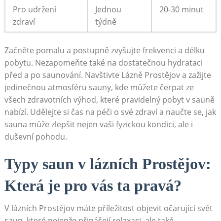
Pro udržení
Jednou
20-30 minut
zdraví
týdně
Začněte pomalu a postupně zvyšujte frekvenci a délku
pobytu. Nezapomeňte také na dostatečnou hydrataci
před a po saunování. Navštivte Lázně Prostějov a zažijte
jedinečnou atmosféru sauny, kde můžete čerpat ze
všech zdravotních výhod, které pravidelný pobyt v sauně
nabízí. Udělejte si čas na péči o své zdraví a naučte se, jak
sauna může zlepšit nejen vaši fyzickou kondici, ale i
duševní pohodu.
Typy saun v lázních Prostějov:
Která je pro vás ta pravá?
V lázních Prostějov máte příležitost objevit očarující svět
saun, které nejenže přinášejí relaxaci, ale také