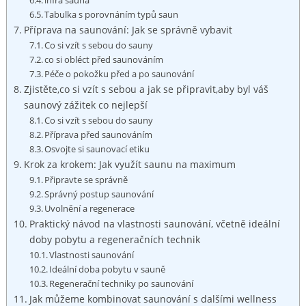
Tabulka s porovnáním typů saun
Příprava na saunování: Jak se správně vybavit
Co si vzít s sebou do sauny
co si obléct před saunováním
Péče o pokožku před a po saunování
Zjistěte,co si vzít s sebou a jak se připravit,aby byl váš
saunový zážitek co nejlepší
Co si vzít s sebou do sauny
Příprava před saunováním
Osvojte si saunovací etiku
Krok za krokem: Jak využít saunu na maximum
Připravte se správně
Správný postup saunování
Uvolnění a regenerace
Praktický návod na vlastnosti saunování, včetně ideální
doby pobytu a regeneračních technik
Vlastnosti saunování
Ideální doba pobytu v sauně
Regenerační techniky po saunování
Jak můžeme kombinovat saunování s dalšími wellness