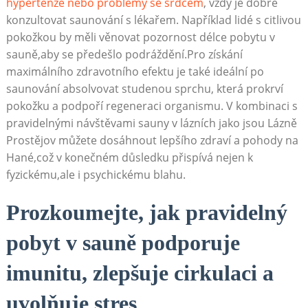
hypertenze nebo problémy se srdcem
, vždy je dobré
konzultovat saunování s lékařem. Například lidé s citlivou
pokožkou by měli věnovat pozornost délce pobytu v
sauně,aby se předešlo podráždění.Pro získání
maximálního zdravotního efektu je také ideální po
saunování absolvovat studenou sprchu, která prokrví
pokožku a podpoří regeneraci organismu. V kombinaci s
pravidelnými návštěvami sauny v lázních jako jsou Lázně
Prostějov můžete dosáhnout lepšího zdraví a pohody na
Hané,což v konečném důsledku přispívá nejen k
fyzickému,ale i psychickému blahu.
Prozkoumejte, jak pravidelný
pobyt v sauně podporuje
imunitu, zlepšuje cirkulaci a
uvolňuje stres