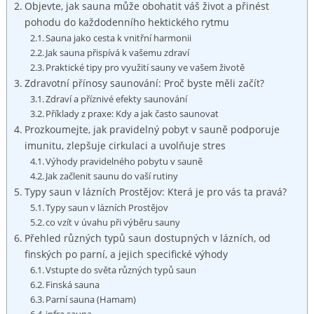
Objevte, jak sauna může obohatit váš život a přinést
pohodu do každodenního hektického rytmu
Sauna jako cesta k vnitřní harmonii
Jak sauna přispívá k vašemu zdraví
Praktické tipy pro využití sauny ve vašem životě
Zdravotní přínosy saunování: Proč byste měli začít?
Zdraví a příznivé efekty saunování
Příklady z praxe: Kdy a jak často saunovat
Prozkoumejte, jak pravidelný pobyt v sauně podporuje
imunitu, zlepšuje cirkulaci a uvolňuje stres
Výhody pravidelného pobytu v sauně
Jak začlenit saunu do vaší rutiny
Typy saun v lázních Prostějov: Která je pro vás ta pravá?
Typy saun v lázních Prostějov
co vzít v úvahu při výběru sauny
Přehled různých typů saun dostupných v lázních, od
finských po parní, a jejich specifické výhody
Vstupte do světa různých typů saun
Finská sauna
Parní sauna (Hamam)
infra sauna