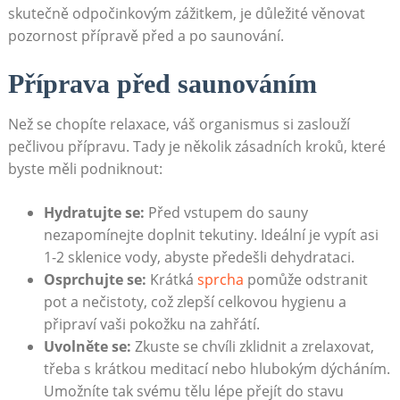
skutečně odpočinkovým zážitkem, je důležité věnovat
pozornost přípravě před a po saunování.
Příprava před saunováním
Než se chopíte relaxace, váš organismus si zaslouží
pečlivou přípravu. Tady je několik zásadních kroků, které
byste měli podniknout:
Hydratujte se:
Před vstupem do sauny
nezapomínejte doplnit tekutiny. Ideální je vypít asi
1-2 sklenice vody, abyste předešli dehydrataci.
Osprchujte se:
Krátká
sprcha
pomůže odstranit
pot a nečistoty, což zlepší celkovou hygienu a
připraví vaši pokožku na zahřátí.
Uvolněte se:
Zkuste se chvíli zklidnit a zrelaxovat,
třeba s krátkou meditací nebo hlubokým dýcháním.
Umožníte tak svému tělu lépe přejít do stavu