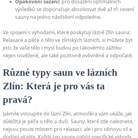
Opakování sezení:
pro dosažení optimálních
výsledků se doporučuje absolvovat dvě až tři sezení
sauny na jedno návštěvní odpoledne.
Ve spojení s výhodami, které poskytují lázně Zlín sauna:
Relaxace a péče o tělo ve zlínských lázních, si můžete být
jisti, že vaše tělo i mysl budou po takovémto zážitku
nejen osvěžené, ale také pozitivně ovlivněné a odpočaté.
Různé typy saun ve lázních
Zlín: Která je pro vás ta
pravá?
Jakmile vstoupíte do lázní Zlín, atmosféra vám ukáže, jak
důležitá je péče o tělo a duši. Sauny, které zde naleznete,
nejsou pouze místem pro relaxaci, ale i pro obnovu sil a
dodání vitality. Každý typ sauny nabízí specifické výhody,