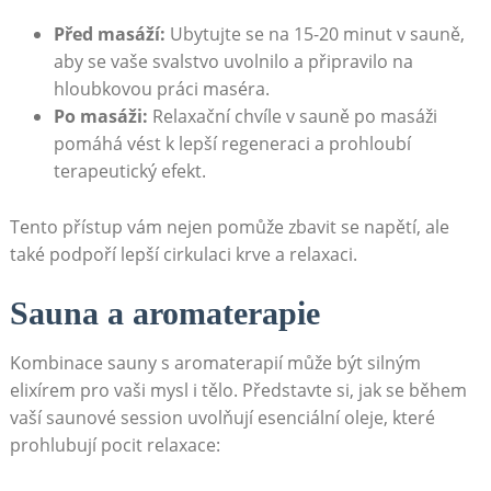
Před masáží:
Ubytujte se na 15-20 minut v sauně,
aby se vaše svalstvo uvolnilo a připravilo na
hloubkovou práci maséra.
Po masáži:
Relaxační chvíle v sauně po masáži
pomáhá vést k lepší regeneraci a prohloubí
terapeutický efekt.
Tento přístup vám nejen pomůže zbavit se napětí, ale
také podpoří lepší cirkulaci krve a relaxaci.
Sauna a aromaterapie
Kombinace sauny s aromaterapií může být silným
elixírem pro vaši mysl i tělo. Představte si, jak se během
vaší saunové session uvolňují esenciální oleje, které
prohlubují pocit relaxace: