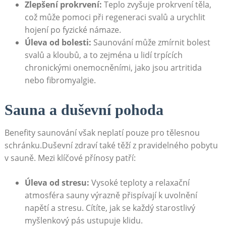
Zlepšení prokrvení:
Teplo zvyšuje prokrvení těla,
což může pomoci při regeneraci svalů a urychlit
hojení po fyzické námaze.
Úleva od bolesti:
Saunování může zmírnit bolest
svalů a kloubů, a to zejména u lidí trpících
chronickými onemocněními, jako jsou artritida
nebo fibromyalgie.
Sauna a duševní pohoda
Benefity saunování však neplatí pouze pro tělesnou
schránku.Duševní zdraví také těží z pravidelného pobytu
v sauně. Mezi klíčové přínosy patří:
Úleva od stresu:
Vysoké teploty a relaxační
atmosféra sauny výrazně přispívají k uvolnění
napětí a stresu. Cítíte, jak se každý starostlivý
myšlenkový pás ustupuje klidu.