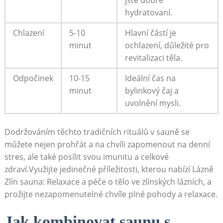
jste dobře
hydratovaní.
Chlazení
5-10
Hlavní částí je
minut
ochlazení, důležité pro
revitalizaci těla.
Odpočinek
10-15
Ideální čas na
minut
bylinkový čaj a
uvolnění mysli.
Dodržováním těchto tradičních rituálů v sauně se
můžete nejen prohřát a na chvíli zapomenout na denní
stres, ale také posílit svou imunitu a celkové
zdraví.Využijte jedinečné příležitosti, kterou nabízí Lázně
Zlín sauna: Relaxace a péče o tělo ve zlínských lázních, a
prožijte nezapomenutelné chvíle plné pohody a relaxace.
Jak kombinovat saunu s