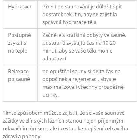
Hydratace
Před i po saunování je důležité pít
dostatek tekutin, aby se zajistila
správná hydratace těla.
Postupné
Začněte s kratšími pobyty ve sauně,
zvykať si
postupně zvyšujte čas na 10-20
na teplo
minut, aby se vaše tělo mohlo
adaptovat.
Relaxace
po opuštění sauny si dejte čas na
po sauně
odpočinek a regeneraci, abyste
maximalizovali všechny prospěšné
účinky.
Tímto způsobem můžete zajistit, že se vaše saunové
zážitky ve zlínských lázních stanou nejen příjemným
relaxačním únikem, ale i cestou ke zlepšení celkového
zdraví a pohody.