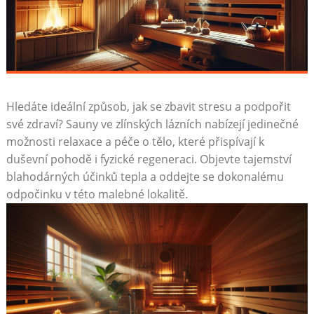
Hledáte ideální způsob, jak se zbavit stresu a podpořit
své zdraví? Sauny ve zlínských lázních nabízejí jedinečné
možnosti relaxace a péče o tělo, které přispívají k
duševní pohodě i fyzické regeneraci. Objevte tajemství
blahodárných účinků tepla a oddejte se dokonalému
odpočinku v této malebné lokalitě.