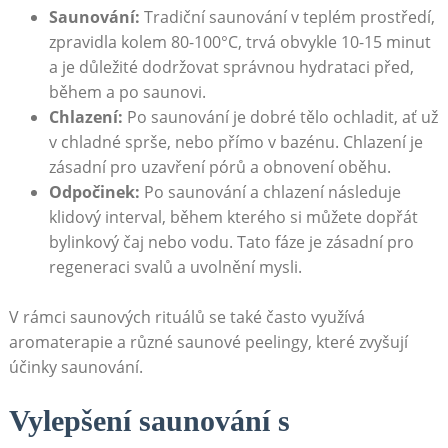
Saunování:
Tradiční saunování v teplém prostředí,
zpravidla kolem 80-100°C, trvá obvykle 10-15 minut
a je důležité dodržovat správnou hydrataci před,
během a po saunovi.
Chlazení:
Po saunování je dobré tělo ochladit, ať už
v chladné sprše, nebo přímo v bazénu. Chlazení je
zásadní pro uzavření pórů a obnovení oběhu.
Odpočinek:
Po saunování a chlazení následuje
klidový interval, během kterého si můžete dopřát
bylinkový čaj nebo vodu. Tato fáze je zásadní pro
regeneraci svalů a uvolnění mysli.
V rámci saunových rituálů se také často využívá
aromaterapie a různé saunové peelingy, které zvyšují
účinky saunování.
Vylepšení saunování s