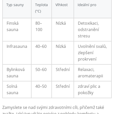
Typ sauny
Teplota
Vlhkost
Ideální pro
(°C)
Finská
80–
Nízká
Detoxikaci,
sauna
100
odstranění
stresu
Infrasauna
40–60
Nízká
Uvolnění svalů,
zlepšení
prokrvení
Bylinková
50–60
Střední
Relaxaci,
sauna
aromaterapii
Solná
40–50
Střední
zdraví plic a
sauna
pokožky
Zamyslete se nad svými zdravotními cíli, přičemž také
zvažte, jaký typ vítáte nejvíce z pohledu komfortu a