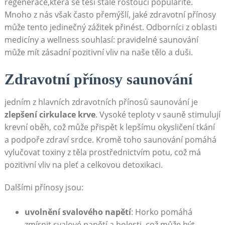
regenerace,která se těší stále rostoucí popularitě.
Mnoho z nás však často přemýšlí, jaké zdravotní přínosy
může tento jedinečný zážitek přinést. Odborníci z oblasti
medicíny a wellness souhlasí: pravidelné saunování
může mít zásadní pozitivní vliv na naše tělo a duši.
Zdravotní přínosy saunování
jedním z hlavních zdravotních přínosů saunování je
zlepšení cirkulace krve
. Vysoké teploty v sauně stimulují
krevní oběh, což může přispět k lepšímu okysličení tkání
a podpoře zdraví srdce. Kromě toho saunování pomáhá
vylučovat toxiny z těla prostřednictvím potu, což má
pozitivní vliv na pleť a celkovou detoxikaci.
Dalšími přínosy jsou:
uvolnění svalového napětí
: Horko pomáhá
zmírnit svalové napětí a bolesti, což může být