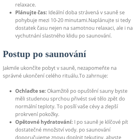
relaxace.
Plánujte čas:
Ideální doba strávená v sauně se
pohybuje mezi 10-20 minutami.Naplánujte si tedy
dostatek času nejen na samotnou relaxaci, ale i na
vychutnání slastného klidu po saunování.
Postup po saunování
Jakmile ukončíte pobyt v sauně, nezapomeňte na
správné ukončení celého rituálu.To zahrnuje:
Ochlaďte se:
Okamžitě po opuštění sauny byste
měli studenou sprchou přivést své tělo zpět do
normální teploty. To posílí vaše cévy a zlepší
prokrvení pokožky.
Opětovné hydratování:
I po sauně je klíčové pít
dostatečné množství vody. po saunování
doporučujeme znovu doplnit tekutiny, abyste