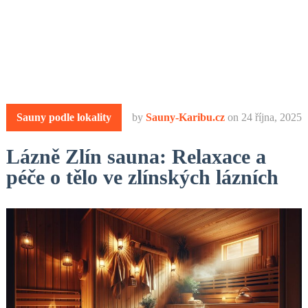
Sauny podle lokality
by
Sauny-Karibu.cz
on
24 října, 2025
Lázně Zlín sauna: Relaxace a
péče o tělo ve zlínských lázních