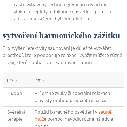
často vybaveny technologiemi pro ovládání
vlhkosti,⁢ teploty a dokonce i osvětlení pomocí
aplikací na vašem chytrém telefonu.
vytvoření harmonického zážitku
Pro zvýšení efektivity saunování ‍je důležité vytvářet
prostředí, které podporuje relaxaci. Zvážit můžete různé
prvky, které obohatí vaši ⁣saunovací ‍rutinu:
prvek
Popis
Hudba
Příjemné zvuky či speciální relaxační
⁤playlisty mohou umocnit relaxaci.
Světelná
Použití⁢ barevného‌ osvětlení v
sauně
terapie
může
pomoci navodit⁤ různé ⁢nálady a
pocity.