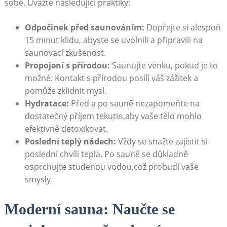
sobě. Uvažte následující praktiky:
Odpočinek před saunováním:
Dopřejte⁤ si ‌alespoň
15 minut klidu,​ abyste se uvolnili a připravili ‌na
saunovací zkušenost.
Propojení s přírodou:
Saunujte venku, pokud je⁣ to⁣
možné. Kontakt​ s přírodou posílí váš zážitek⁤ a
pomůže zklidnit mysl.
Hydratace:
‌Před a po sauně ⁣nezapomeňte na
dostatečný příjem tekutin,aby vaše tělo ​mohlo‍
efektivně detoxikovat.
Poslední ⁤teplý​ nádech:
Vždy se⁣ snažte zajistit si
poslední chvíli⁣ tepla. ‍Po sauně se důkladně
osprchujte‍ studenou vodou,což probudí ​vaše
smysly.
Moderní sauna: ⁣Naučte se