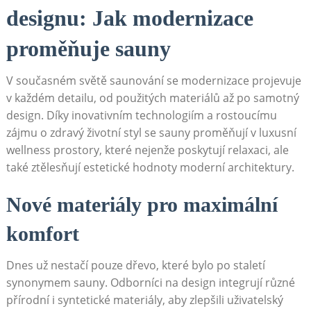
designu: Jak modernizace
proměňuje⁤ sauny
V současném světě saunování⁣ se ​modernizace projevuje
v každém detailu, od použitých materiálů až po samotný
design. Díky ⁢inovativním technologiím a rostoucímu
zájmu o zdravý​ životní styl se​ sauny proměňují v ‍luxusní
wellness prostory, které nejenže poskytují relaxaci, ale‌
také ztělesňují estetické​ hodnoty moderní architektury.
Nové materiály ⁣pro maximální
‌komfort
Dnes⁣ už⁢ nestačí ⁣pouze dřevo, které bylo ⁣po ‌staletí
synonymem sauny. Odborníci na design integrují různé
přírodní i syntetické materiály, aby zlepšili uživatelský ​