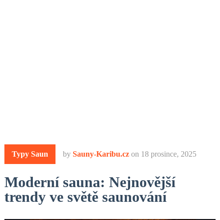
Typy Saun
by
Sauny-Karibu.cz
on
18 prosince, 2025
Moderní sauna: Nejnovější
trendy ve světě saunování