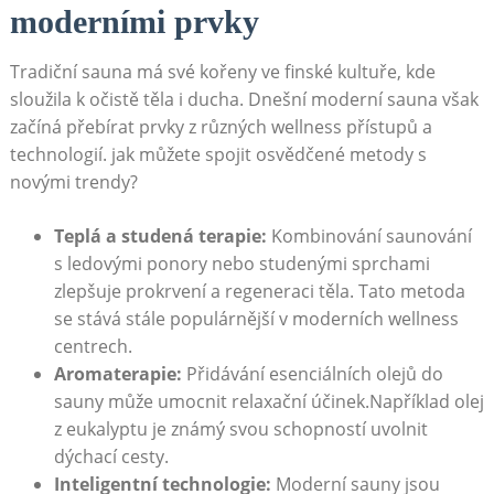
moderními prvky
Tradiční sauna ⁣má své kořeny ve finské kultuře, kde
sloužila⁣ k očistě těla i ducha. Dnešní moderní⁣ sauna však
začíná přebírat ⁣prvky z různých wellness přístupů a
technologií. jak můžete spojit⁣ osvědčené metody s⁣
novými trendy?
Teplá a studená terapie:
Kombinování saunování ​
s⁤ ledovými ponory nebo studenými sprchami
zlepšuje prokrvení a regeneraci těla. Tato ​metoda
se stává stále populárnější ‌v moderních​ wellness
centrech.
Aromaterapie:
Přidávání esenciálních olejů do
sauny může umocnit relaxační účinek.Například olej
z eukalyptu je známý⁢ svou schopností uvolnit
dýchací cesty.
Inteligentní⁤ technologie:
Moderní sauny jsou