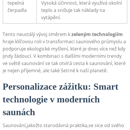
tepelná
Vysoká účinnost, ‍která⁤ využívá okolní
čerpadla
teplo a snižuje tak⁣ náklady na
vytápění.
Tento neustálý vývoj směrem ‍k​
zeleným ⁤technologiím
hraje klíčovou⁤ roli v ‌transformaci saunového průmyslu a
podporuje ekologické‌ myšlení, které je​ dnes více než kdy
jindy žádoucí. V ⁤kombinaci s⁢ dalšími moderními trendy
ve světě ⁣saunování ‌se tak otvírá cesta k saunování,⁤ které
je nejen příjemné, ale také šetrné k naší ⁢planetě.
Personalizace zážitku: Smart
technologie v moderních
saunách
Saunování,jakožto ‌starodávná praktika,se sice od svého ​