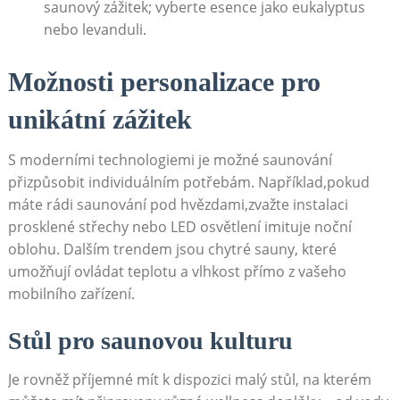
saunový zážitek; vyberte esence jako eukalyptus
nebo levanduli.
Možnosti personalizace pro
unikátní zážitek
S moderními technologiemi je možné saunování
přizpůsobit⁤ individuálním potřebám. Například,pokud
máte rádi saunování ⁢pod hvězdami,zvažte instalaci
prosklené střechy nebo‌ LED osvětlení imituje noční
oblohu. Dalším trendem‌ jsou⁣ chytré sauny, které
umožňují ovládat teplotu a vlhkost přímo z⁣ vašeho
mobilního zařízení.
Stůl pro saunovou kulturu
Je rovněž příjemné mít k ⁤dispozici malý stůl, na kterém⁤