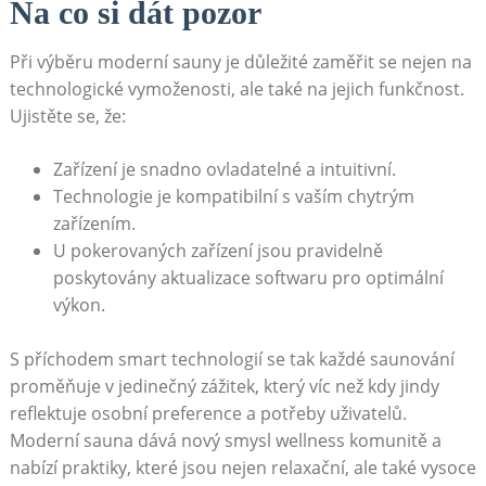
Na co si dát pozor
Při‌ výběru moderní sauny je důležité zaměřit se nejen na
technologické vymoženosti, ‍ale také na jejich⁣ funkčnost.
Ujistěte se, že:
Zařízení je snadno ⁤ovladatelné a intuitivní.
Technologie je ⁢kompatibilní s vaším chytrým
zařízením.
U pokerovaných zařízení jsou pravidelně⁤
poskytovány aktualizace softwaru pro optimální
výkon.
S​ příchodem smart technologií‍ se tak každé⁣ saunování⁣
proměňuje⁤ v‍ jedinečný zážitek, který víc než kdy jindy
reflektuje osobní ⁣preference a potřeby uživatelů.
Moderní sauna dává nový smysl wellness komunitě‍ a
nabízí ⁣praktiky, které⁢ jsou nejen relaxační,​ ale také vysoce