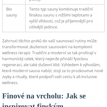
Bio
Tento typ ‍sauny kombinuje ⁢tradiční
sauny
finskou saunu s ‌nižšími teplotami a
vyšší vlhkostí, což je příjemnější pro
citlivější jedince.
Zahrnutí těchto⁤ prvků do vaší saunovací rutiny ⁢může
transformovat zkušenost saunování na komplexní⁢
wellness terapii. Tradiční a moderní se tak prolínají v
harmonický celek, který ‌nejenže přináší fyzickou
regeneraci,​ ale také‍ duševní klid. Vzhledem k výhodám,
které moderní sauna nabízí, stojí za to prozkoumat ​nové ​
zvyky a rituály, které podpoří vaši cestu‍ k all-inclusive
wellness.
Finové na vrcholu: Jak se
inspirovat finským