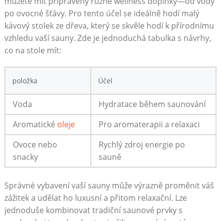
můžete mít připraveny ⁤různé wellness doplňky—od vody
po ovocné šťávy. Pro ‌tento ‍účel se ideálně hodí malý
kávový stolek ze dřeva, který se skvěle hodí k přírodnímu
⁢vzhledu vaší sauny. Zde je jednoduchá tabulka s ‌návrhy,
co na stole mít:
položka
Účel
Voda
Hydratace během saunování
Aromatické
oleje
Pro aromaterapii a relaxaci
Ovoce nebo‌
Rychlý zdroj energie po
snacky
sauně
Správné ⁤vybavení ⁣vaší⁤ sauny​ může výrazně proměnit váš
zážitek a ⁣udělat ho luxusní ‌a přitom relaxační.⁢ Lze
jednoduše kombinovat tradiční saunové ⁣prvky s⁢