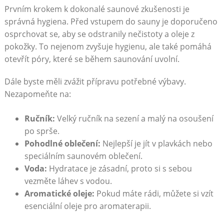
Prvním krokem k dokonalé saunové zkušenosti je
správná hygiena. Před vstupem do sauny je ⁣doporučeno
osprchovat se, aby se⁤ odstranily nečistoty a oleje z
pokožky. To nejenom zvyšuje hygienu, ⁢ale také pomáhá
otevřít póry, které se během saunování uvolní.
Dále byste měli zvážit přípravu potřebné ‍výbavy.
Nezapomeňte na:
Ručník:
Velký ručník na sezení a ‌malý na osoušení
po sprše.
Pohodlné oblečení:
Nejlepší je jít v plavkách​ nebo⁢
speciálním saunovém​ oblečení.
Voda:
Hydratace je zásadní, proto si s sebou
vezměte‌ láhev s vodou.
Aromatické oleje:
Pokud máte rádi,⁢ můžete si ⁤vzít
esenciální oleje pro aromaterapii.