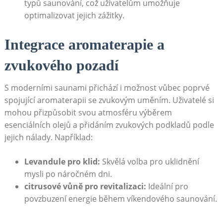
typů⁣ saunování, což ‌uživatelům umožňuje
optimalizovat jejich zážitky.
Integrace ⁤aromaterapie a
zvukového pozadí
S⁤ moderními saunami přichází i možnost vůbec ⁣poprvé
spojující aromaterapii‍ se zvukovým uměním. ​Uživatelé si⁤
mohou‍ přizpůsobit svou atmosféru výběrem
esenciálních olejů a přidáním zvukových ⁢podkladů podle ​
jejich‍ nálady. Například:
Levandule pro ‍klid:
Skvělá volba pro uklidnění
mysli po náročném dni.
citrusové vůně⁣ pro revitalizaci:
Ideální ‌pro
povzbuzení energie ⁤během víkendového saunování.