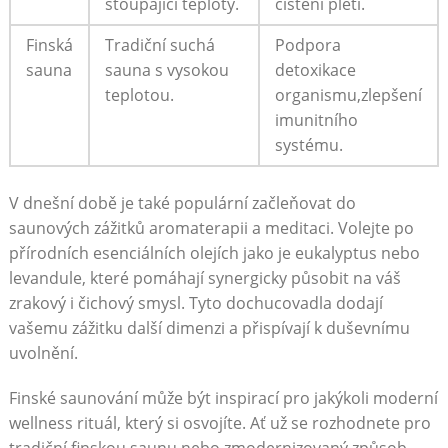
stoupající teploty.
čištění pleti.
Finská
Tradiční suchá
Podpora
sauna
sauna s vysokou
detoxikace ​
⁣teplotou.
organismu,zlepšení⁤
imunitního
systému.
V dnešní době je také populární začleňovat do
saunových zážitků aromaterapii a⁢ meditaci.‍ Volejte‌ po
přírodních esenciálních olejích jako je eukalyptus ​nebo
levandule, které pomáhají synergicky působit na váš
zrakový i čichový ​smysl. Tyto dochucovadla ‍dodají
vašemu zážitku další dimenzi a přispívají k duševnímu
uvolnění.
Finské saunování ⁣může být inspirací pro ⁢jakýkoli moderní
wellness rituál, který⁢ si osvojíte. ⁣Ať už se rozhodnete pro