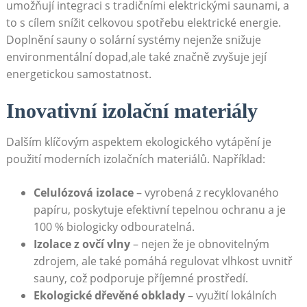
umožňují integraci s tradičními elektrickými saunami, a​
to s cílem​ snížit celkovou spotřebu ⁢elektrické energie.
Doplnění sauny o solární systémy ⁢nejenže snižuje
environmentální dopad,ale také značně zvyšuje její
energetickou samostatnost.
Inovativní izolační materiály
Dalším klíčovým aspektem ekologického‌ vytápění je⁢
použití moderních ⁣izolačních‌ materiálů. Například:
Celulózová izolace
– vyrobená z recyklovaného
papíru, poskytuje efektivní tepelnou ochranu a je
⁢100⁢ % biologicky odbouratelná.
Izolace ⁣z‌ ovčí vlny
– nejen že je obnovitelným‌
zdrojem, ale také pomáhá regulovat vlhkost uvnitř
sauny, což‌ podporuje příjemné prostředí.
Ekologické dřevěné obklady
– využití lokálních