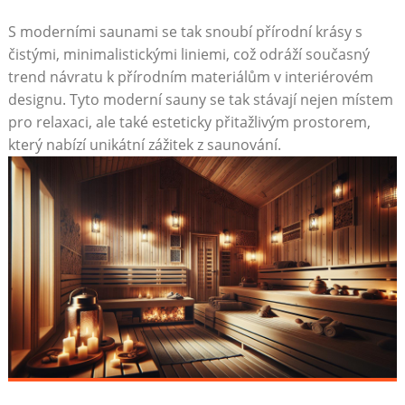
S moderními‍ saunami se tak snoubí přírodní krásy⁤ s ​
čistými, minimalistickými ⁤liniemi, což odráží současný
trend návratu ‍k přírodním⁣ materiálům v interiérovém
designu. ⁤Tyto moderní sauny se​ tak stávají nejen místem
pro relaxaci, ale také esteticky přitažlivým prostorem,
který nabízí unikátní zážitek z saunování.