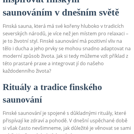
saunováním⁢ v dnešním‍ světě
Finská sauna, která‍ má své⁣ kořeny​ hluboko v ‌tradicích
severských národů, je více než jen místem pro relaxaci –
je ⁤to životní styl. Finské saunování má pozitivní vliv ⁤na
‌tělo i ducha a jeho prvky se mohou snadno adaptovat na
moderní způsob života. Jak si tedy můžeme vzít ​příklad z
⁤této prastaré praxe a integrovat jí do našeho
každodenního života?
Rituály a‌ tradice finského
saunování
Finské​ saunování je spojené s důkladnými rituály, které
přispívají ke zdraví a pohodě.⁣ V ‍dnešní uspěchané ‍době
si však často⁤ nevšimneme, jak důležité je věnovat se sami