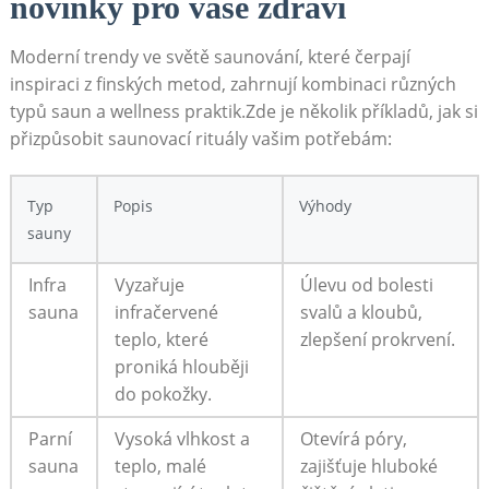
novinky pro vaše​ zdraví
Moderní trendy ve světě saunování, které čerpají
⁤inspiraci z finských metod, zahrnují kombinaci ⁢různých
typů saun a wellness praktik.Zde ​je několik příkladů, jak si
přizpůsobit saunovací rituály vašim potřebám:
Typ
Popis
Výhody
sauny
Infra
Vyzařuje
Úlevu od ⁤bolesti
sauna
infračervené
svalů‍ a kloubů,
teplo, které
zlepšení prokrvení.
proniká hlouběji
do pokožky.
Parní
Vysoká vlhkost a
Otevírá póry,
sauna
teplo, malé ​
zajišťuje ​hluboké