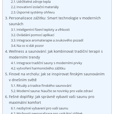
Udržitelné zdroje tepla
Inovativní izolační materiály
Úsporné systémy ohřevu
Personalizace zážitku: Smart technologie v moderních
saunách
Inteligentní řízení teploty a vlhkosti
Ovládání pomocí aplikací
Integrace ⁤aromaterapie a zvukového pozadí
Na co si dát pozor
Wellness a saunování: Jak kombinovat tradiční terapii s
⁤moderními⁢ trendy
Integrace tradiční sauny s‌ moderními prvky
vytvoření harmonického zážitku
Finové na vrcholu: Jak se inspirovat finským saunováním⁢
v dnešním‍ světě
Rituály a‌ tradice finského saunování
Moderní sauna: ⁣Naučte se novinky pro vaše​ zdraví
Fešné⁢ doplňky: Jak správně vybavit vaši‌ saunu pro
maximální komfort
nezbytné vybavení pro vaši saunu
Možnosti personalizace pro unikátní zážitek