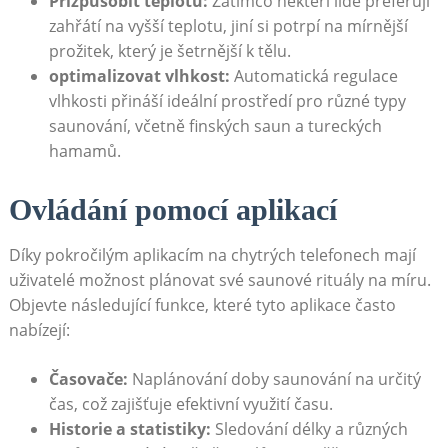
Přizpůsobit ⁤teplotu:
Zatímco někteří lidé⁢ preferují
zahřátí na vyšší teplotu, jiní si potrpí na ⁢mírnější
prožitek, který je šetrnější k tělu.
optimalizovat vlhkost:
Automatická ⁢regulace
vlhkosti přináší ideální prostředí pro různé typy
saunování, včetně finských saun​ a ​tureckých
⁣hamamů.
Ovládání pomocí aplikací
Díky pokročilým aplikacím na chytrých telefonech mají
uživatelé možnost​ plánovat své saunové rituály na míru.
Objevte následující ‍funkce, které tyto aplikace často
nabízejí:
Časovače:
Naplánování ⁤doby saunování⁢ na určitý
čas, což zajišťuje efektivní využití času.
Historie a statistiky:
Sledování délky a různých