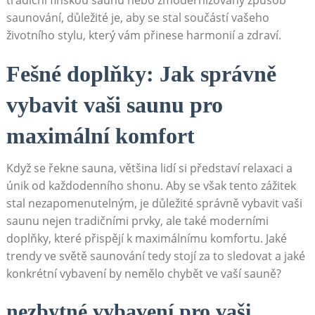
tradiční finskou ⁢saunu nebo zmodernizovaný způsob
saunování,‌ důležité je, aby se stal součástí vašeho
životního stylu,‍ který vám přinese harmonií a zdraví.
Fešné⁢ doplňky: Jak správně
vybavit vaši‌ saunu pro
maximální komfort
Když ⁤se řekne ⁤sauna, většina lidí si představí relaxaci a
únik od každodenního shonu. Aby se však tento zážitek
stal ⁢nezapomenutelným, je ⁢důležité správně vybavit vaši
saunu nejen tradičními prvky, ale také moderními
doplňky, které přispějí k maximálnímu komfortu. Jaké
trendy ve světě saunování tedy stojí za⁢ to​ sledovat a jaké‌
konkrétní vybavení ⁢by nemělo​ chybět ve vaší sauně?
nezbytné vybavení pro vaši