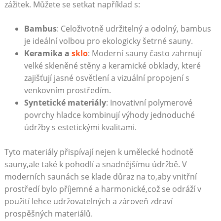
zážitek. Můžete se setkat například s:
Bambus
: Celoživotně udržitelný a odolný, bambus
je ideální volbou​ pro ekologicky šetrné sauny.
Keramika a⁤
sklo
: Moderní ‍sauny⁣ často zahrnují
‍velké skleněné ‌stěny a keramické obklady, které
zajišťují jasné osvětlení a vizuální propojení ⁢s
venkovním ​prostředím.
Syntetické materiály
:‌ Inovativní polymerové
povrchy hladce kombinují výhody jednoduché
údržby s ⁢estetickými kvalitami.
Tyto materiály přispívají nejen k‌ umělecké‌ hodnotě
sauny,ale také k‍ pohodlí a snadnějšímu údržbě. V
moderních saunách se klade důraz na to,aby ⁢vnitřní⁤
prostředí bylo příjemné ‍a ​harmonické,což se odráží v
použití lehce udržovatelných a zároveň zdraví⁤
prospěšných materiálů.