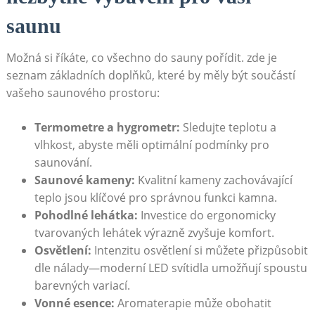
saunu
Možná si říkáte, co všechno do ⁤sauny pořídit.‌ zde je
⁢seznam‌ základních doplňků, které by měly ‌být ⁤součástí
vašeho saunového prostoru:
Termometre a hygrometr:
Sledujte teplotu⁤ a
vlhkost, abyste měli ‌optimální podmínky pro
saunování.
Saunové kameny:
Kvalitní kameny⁤ zachovávající
teplo jsou klíčové pro správnou funkci⁣ kamna.
Pohodlné lehátka:
Investice do ergonomicky
tvarovaných lehátek výrazně ⁢zvyšuje‌ komfort.
Osvětlení:
Intenzitu osvětlení si můžete přizpůsobit
dle nálady—moderní⁢ LED svítidla umožňují ⁤spoustu
barevných variací.
Vonné esence:
Aromaterapie může obohatit