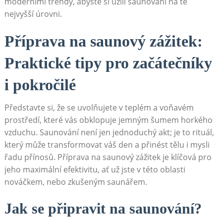
moderními trendy, abyste ​si užili saunování⁤ na té
nejvyšší úrovni.
Příprava na⁤ saunový zážitek:
Praktické tipy pro začátečníky ​
i pokročilé
Představte si, že se uvolňujete v teplém a voňavém
prostředí,⁢ které vás obklopuje jemným šumem horkého
vzduchu. Saunování není jen jednoduchý akt; je to rituál,
který může transformovat váš den ⁣a přinést tělu ‌i mysli
řadu přínosů. ⁣Příprava​ na saunový zážitek je klíčová pro
jeho maximální efektivitu,⁣ ať už jste v této oblasti⁣
nováčkem, nebo⁣ zkušeným saunářem.
Jak se připravit na saunování?