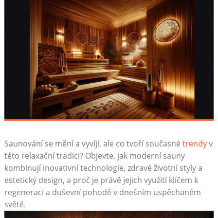
Saunování se mění a ⁣vyvíjí, ale co tvoří současné
trendy
v
této relaxační tradici? Objevte, jak moderní sauny
kombinují inovativní technologie, zdravé životní styly a
estetický design, ​a proč je právě⁣ jejich využití klíčem k
regeneraci a duševní pohodě v dnešním ⁤uspěchaném
světě.