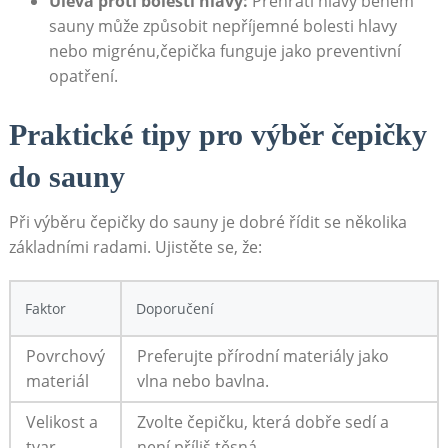
Úleva proti bolesti hlavy:
Přehřátí hlavy během
sauny může způsobit nepříjemné bolesti hlavy
nebo migrénu,čepička funguje jako preventivní
opatření.
Praktické tipy pro výběr čepičky
do sauny
Při výběru čepičky do sauny je dobré řídit se několika
základními radami. Ujistěte se, že:
Faktor
Doporučení
Povrchový
Preferujte přírodní materiály jako
materiál
vlna nebo bavlna.
Velikost a
Zvolte čepičku, která dobře sedí a
tvar
není příliš těsná.