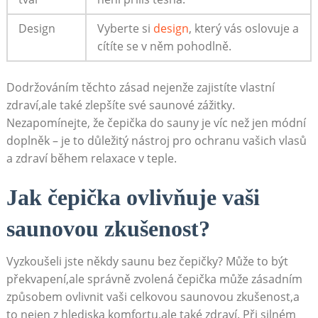
Design
Vyberte si
design
, který vás oslovuje a
cítíte se v něm pohodlně.
Dodržováním těchto zásad nejenže zajistíte vlastní
zdraví,ale také zlepšíte své saunové zážitky.
Nezapomínejte, že čepička do sauny je víc než jen módní
doplněk – je to důležitý nástroj pro ochranu vašich vlasů
a zdraví během relaxace v teple.
Jak čepička ovlivňuje vaši
saunovou zkušenost?
Vyzkoušeli jste někdy saunu bez čepičky? Může to být
překvapení,ale správně zvolená čepička může zásadním
způsobem ovlivnit vaši celkovou saunovou zkušenost,a
to nejen z hlediska komfortu,ale také zdraví. Při silném