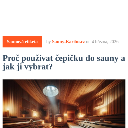
Saunová etiketa
by
Sauny-Karibu.cz
on
4 března, 2026
Proč používat čepičku do sauny a
jak ji vybrat?