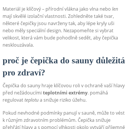
Materiál je klíčový – přírodní vlákna jako vlna nebo
len
mají skvělé izolační vlastnosti. Zohledněte také tvar,
některé čepičky jsou navrženy tak, aby lépe kryly uši
nebo měly speciální design. Nezapomeňte si vybrat
velikost, která vám bude pohodlně sedět, aby čepička
nesklouzávala.
proč je čepička do sauny důležitá
pro zdraví?
Čepička do sauny hraje klíčovou roli v ochraně vaší hlavy
před nežádoucími
teplotními extrémy
. pomáhá
regulovat
teplotu
a snižuje riziko úžehu.
Pokud nevhodné podmínky panují v sauně, může to vést
k různým zdravotním problémům. Čepička snižuje
přehřátí hlavy a s pomocí vlhkosti okolo vytváří příjemné