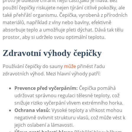
proto je důležité chránit nější části,jako je hlava. Bez
použití čepičky riskujete nejen týrání citlivé pokožky, ale
také přehřátí organismu. Čepička, vyrobená z přírodních
materiálů, například z vlny nebo bavlny, efektivně
absorbuje teplo a umožňuje pleti dýchat. Dává tak tělu
prostor, aby si udrželo svou optimální teplotu.
Zdravotní výhody čepičky
Používání čepičky do sauny
může
přinést řadu
zdravotních výhod. Mezi hlavní výhody patří:
Prevence před vyčerpáním:
Čepička pomáhá
udržovat správnou regulaci tělesné teploty, což
snižuje riziko vyčerpání vlivem extrémního horka.
Ochrana vlasů:
Vysoké teploty a vlhkost mohou
negativně ovlivnit strukturu vlasů, což může vést k
jejich oslabení a lámavosti.