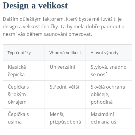
Design a velikost
Dalším důležitým faktorem, který byste měli zvážit, je
design a velikost čepičky. Ta by měla dobře padnout a
nesmí vás během saunování omezovat.
Typ čepičky
Vhodná velikost
Hlavní výhody
Klasická
Univerzální
Stylová, snadno
čepička
se nosí
Čepička s
Střední, větší
Skvělá ochrana
širokým
obličeje,
okrajem
pohodlná
Čepička s
Menší,
Maximální
ušima
přizpůsobená
ochrana uší