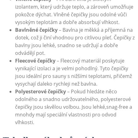
izolantem, který udržuje teplo, a zároveň umožňuje
pokožce dýchat. Vlněné čepičky jsou odolné vůči
vysokým teplotám a dobře absorbují vlhkost.
Bavlněné čepičky
– Bavlna je měkká a příjemná na
dotek, což ji činí vhodnou pro citlivou pleť. Čepičky z
bavlny jsou lehké, snadno se udržují a dobře
odvádějí pot.
Fleecové čepičky
– Fleecový materiál poskytuje
vynikající izolaci a je velmi pohodlný. Tyto čepičky
jsou ideální pro sauny s nižšími teplotami, přičemž
vysychají daleko rychleji než bavlna.
Polyesterové čepičky
– Pokud hledáte něco
odolného a snadno udržovatelného, polyesterové
čepičky jsou skvělou volbou. Jsou lehké,snag-free a
mnohdy mají speciální vlastnosti pro odvod
vlhkosti.