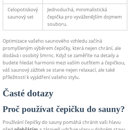
Celopotiskový
Jednoduchá, minimalistická
saunový set
čepička pro vyváženějším dojmem
souboru.
Optimizace vašeho saunového vzhledu začíná
promyšleným výběrem čepičky, která nejen chrání, ale
dodává i osobitý šmrnc. Když se zaměříte na detaily a
budete hledat harmonii mezi vaším outfitem a čepičkou,
váš saunový zážitek se stane nejen relaxací, ale také
příležitostí k vyjádření vašeho stylu.
Časté dotazy
Proč používat čepičku do sauny?
Používání čepičky do sauny pomáhá chránit vaši hlavu
před
přehřátím
a zároveň udržuje vlasy v dobrém stavu.