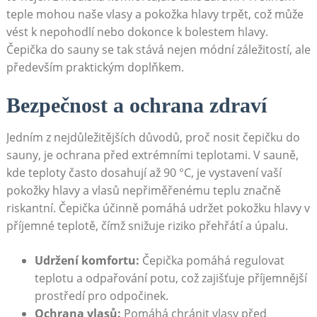
teple mohou naše vlasy a pokožka hlavy trpět, což může
vést k nepohodlí nebo dokonce k bolestem hlavy.
Čepička do sauny se tak stává nejen módní záležitostí, ale
především praktickým doplňkem.
Bezpečnost a ochrana zdraví
Jedním z nejdůležitějších důvodů, proč nosit čepičku do
sauny, je ochrana před extrémními teplotami. V sauně,
kde teploty často dosahují až 90 °C, je vystavení vaší
pokožky hlavy a vlasů nepřiměřenému teplu značně
riskantní. Čepička účinně pomáhá udržet pokožku hlavy v
příjemné teplotě, čímž snižuje riziko přehřátí a úpalu.
Udržení komfortu:
Čepička pomáhá regulovat
teplotu a odpařování potu, což zajišťuje příjemnější
prostředí pro odpočinek.
Ochrana vlasů:
Pomáhá chránit vlasy před