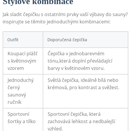
Stylové kombinace
Jak sladit čepičku s ostatními prvky vaší výbavy do sauny?
inspirujte se těmito jednoduchými kombinacemi:
Outfit
Doporučená čepička
Koupací plášť
Čepička v jednobarevném
s květinovým
tónu,která doplní převládající
vzorem
barvy v květinovém vzoru.
Jednoduchý
Světlá čepička, ideálně bílá nebo
černý
krémová, pro kontrast a svěžest.
saunový
ručník
Sportovní
Sportovní čepička, která
šortky a tílko
zachovává lehkost a nedbalejší
vzhled.