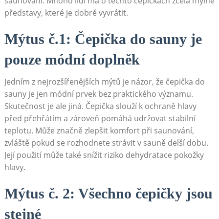
saunování. Mnoho lidí má o těchto čepičkách zcela mylné
představy, které je dobré vyvrátit.
Mýtus č.1: Čepička do sauny je
pouze módní doplněk
Jedním z nejrozšířenějších mýtů je názor, že čepička do
sauny je jen módní prvek bez praktického významu.
Skutečnost je ale jiná. Čepička slouží k ochraně hlavy
před přehřátím a zároveň pomáhá udržovat stabilní
teplotu. Může značně zlepšit komfort při saunování,
zvláště pokud se rozhodnete strávit v sauně delší dobu.
Její použití může také snížit riziko dehydratace pokožky
hlavy.
Mýtus č. 2: Všechno čepičky jsou
stejné