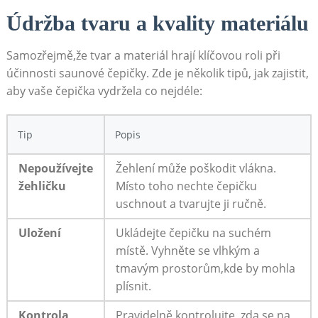
Údržba tvaru a kvality materiálu
Samozřejmě,že tvar a materiál hrají klíčovou roli při
účinnosti saunové čepičky. Zde je několik tipů, jak zajistit,
aby vaše čepička vydržela co nejdéle:
Tip
Popis
Nepoužívejte
Žehlení může poškodit vlákna.
žehličku
Místo toho nechte čepičku
uschnout a tvarujte ji ručně.
Uložení
Ukládejte čepičku na suchém
místě. Vyhněte se vlhkým a
tmavým prostorům,kde by mohla
plísnit.
Kontrola
Pravidelně kontrolujte, zda se na