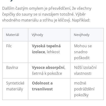
Dalším častým omylem je přesvědčení, že všechny
čepičky do sauny se si navzájem totožné. Výběr
vhodného materiálu a střihu je klíčový. Například:
Materiál
Výhody
Nevýhody
Filc
Vysoká tepelná
Mohou se
izolace
, lehkost
snadno
poškodit
Bavlna
Vysoce absorpční
,
Nižší izolační
šetrná k pokožce
vlastnosti
Syntetické
Odolnost a
možné
materiály
trvanlivost
podráždění
pokožky