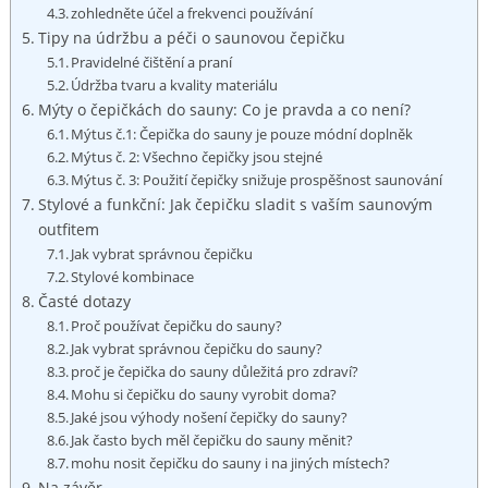
zohledněte účel a frekvenci používání
Tipy na údržbu a péči o saunovou čepičku
Pravidelné čištění a praní
Údržba tvaru a kvality materiálu
Mýty o čepičkách do sauny: Co je pravda a co není?
Mýtus č.1: Čepička do sauny je pouze módní doplněk
Mýtus č. 2: Všechno čepičky jsou stejné
Mýtus č. 3: Použití čepičky snižuje prospěšnost saunování
Stylové a funkční: Jak čepičku sladit s vaším saunovým
outfitem
Jak vybrat správnou čepičku
Stylové kombinace
Časté dotazy
Proč používat čepičku do sauny?
Jak vybrat správnou čepičku do sauny?
proč je čepička do sauny důležitá pro zdraví?
Mohu si čepičku do sauny vyrobit doma?
Jaké jsou výhody nošení čepičky do sauny?
Jak často bych měl čepičku do sauny měnit?
mohu nosit čepičku do sauny i na jiných místech?
Na závěr