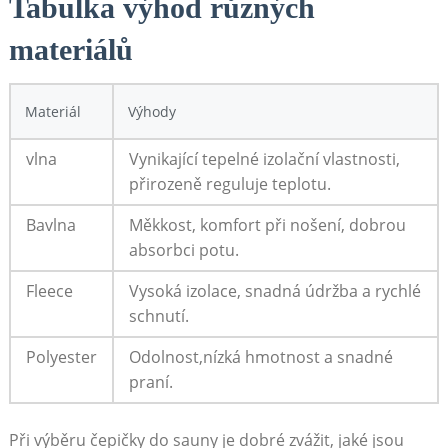
Tabulka výhod různých
materiálů
Materiál
Výhody
vlna
Vynikající tepelné izolační vlastnosti,
přirozeně reguluje teplotu.
Bavlna
Měkkost, komfort při nošení, dobrou
absorbci potu.
Fleece
Vysoká izolace, snadná údržba a rychlé
schnutí.
Polyester
Odolnost,nízká hmotnost a snadné
praní.
Při výběru čepičky do sauny je dobré zvážit, jaké jsou