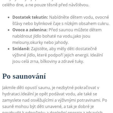
⁣celého dne, a ne pouze​ těsně před návštěvou.
Dostatek ⁢tekutin:
Nabídněte dětem‌ vodu, ovocné
šťávy nebo bylinkové čaje s nízkým obsahem cukru.
Ovoce a ​zelenina:
Před saunou můžete dětem
nabídnout jídlo bohaté na vodu,jako jsou
melouny,okurky nebo ‌jahody.
Snídaně:
Zajistěte, aby měly děti ⁢dostatečně
⁤výživné jídlo, které podpoří jejich energii. Ideální
jsou celá zrna, bílkoviny a zdravé tuky.
Po saunování
Jakmile děti⁣ opustí saunu, je nezbytné⁣ pokračovat v
hydrataci.Ideální je opět podávat vodu, ale také se
zamyslete ‌nad osvěžujícími a ‌výživnými potravinami. Po⁢
sauně mohou být děti unavené,⁣ a tak je‌ dobré je
povzbudit k odpočinku a ‌doplnění energie z⁢ zdravých