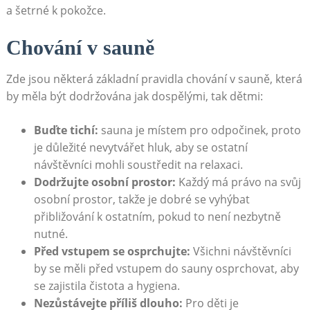
a šetrné k pokožce.
Chování v sauně
Zde jsou⁣ některá základní pravidla chování⁢ v sauně, která
by měla být​ dodržována jak dospělými, ⁣tak dětmi:
Buďte tichí:
sauna je‌ místem pro odpočinek, proto
je důležité nevytvářet hluk, aby se ostatní‌
návštěvníci mohli‌ soustředit na relaxaci.
Dodržujte osobní prostor:
Každý má právo‍ na svůj
osobní prostor, takže je dobré se vyhýbat
přibližování k ⁣ostatním, pokud to není nezbytně
nutné.
Před vstupem​ se osprchujte:
Všichni návštěvníci
by se měli před​ vstupem ⁢do sauny osprchovat,⁤ aby
se zajistila ‌čistota a hygiena.
Nezůstávejte příliš dlouho:
Pro děti je