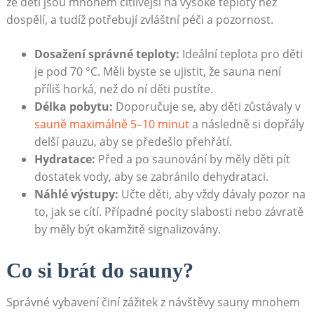
že děti jsou mnohem citlivější na vysoké teploty než
dospělí, a tudíž potřebují zvláštní péči a pozornost.
Dosažení správné teploty:
Ideální teplota pro děti
je pod 70 °C. Měli byste se ujistit, že ‌sauna není
příliš horká, ‍než do ní děti pustíte.
Délka pobytu:
Doporučuje se, aby děti zůstávaly v
sauně maximálně 5–10 minut
a následně si dopřály
delší pauzu, aby se předešlo ​přehřátí.
Hydratace:
Před a ‌po saunování by ⁣měly děti pít
dostatek vody, aby se⁣ zabránilo dehydrataci.
Náhlé výstupy:
Učte děti,‌ aby vždy dávaly pozor na
to, jak ⁣se cítí. Případné pocity slabosti nebo závratě
by měly být okamžitě signalizovány.
Co si brát do sauny?
Správné vybavení činí zážitek ​z návštěvy sauny mnohem