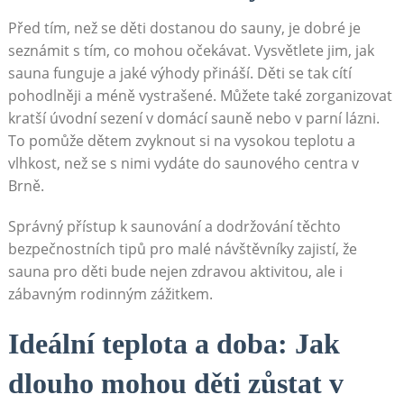
Před tím, než⁣ se děti dostanou do ​sauny, je dobré⁣ je
seznámit s tím,⁤ co⁢ mohou očekávat. Vysvětlete jim, jak
sauna funguje a‍ jaké⁢ výhody přináší. Děti se tak ⁤cítí
pohodlněji a méně vystrašené. Můžete⁢ také zorganizovat
‍kratší‍ úvodní‍ sezení⁢ v domácí sauně nebo v parní lázni.
To pomůže dětem zvyknout si na vysokou teplotu‌ a
vlhkost, než se s nimi‍ vydáte ‌do saunového centra v
Brně.⁣
Správný přístup k saunování a dodržování těchto
bezpečnostních tipů pro malé návštěvníky zajistí, že
sauna pro děti ‌bude nejen zdravou aktivitou, ale i
zábavným rodinným zážitkem.
Ideální teplota a ⁤doba: Jak
dlouho mohou děti zůstat v