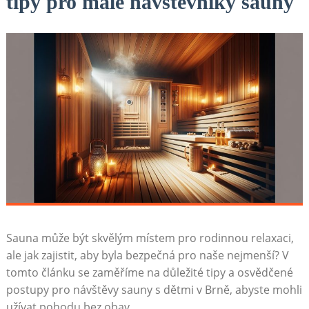
tipy pro malé návštěvníky sauny
Sauna může být‌ skvělým místem pro rodinnou⁣ relaxaci,
ale ‍jak zajistit, aby byla​ bezpečná pro naše nejmenší? V‍
tomto článku se zaměříme ⁤na důležité tipy a osvědčené
postupy ​pro návštěvy sauny ⁤s dětmi v Brně, abyste mohli
užívat‌ pohodu bez obav.