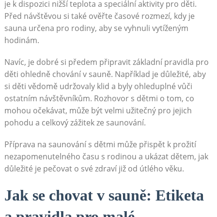
je ⁢k dispozici nižší ‌teplota a speciální‍ aktivity pro děti.
Před ‍návštěvou si také ověřte časové rozmezí,‌ kdy je
sauna určena ‍pro rodiny, aby‌ se vyhnuli vytíženým
hodinám.
Navíc, je dobré si předem‍ připravit základní⁣ pravidla pro⁣
děti ‌ohledně chování v sauně. Například​ je důležité, aby
si‍ děti vědomě udržovaly klid a​ byly ohleduplné vůči
ostatním návštěvníkům. Rozhovor s dětmi ⁢o tom, co
mohou očekávat, může být​ velmi užitečný pro ‍jejich
pohodu a celkový zážitek ze saunování.
Příprava ‍na saunování s dětmi může přispět k prožití
nezapomenutelného času s rodinou⁣ a⁢ ukázat‍ dětem, ⁤jak⁢
důležité je pečovat ‌o své ⁣zdraví již od útlého věku.
Jak se chovat v sauně: Etiketa
a pravidla‌ pro malé