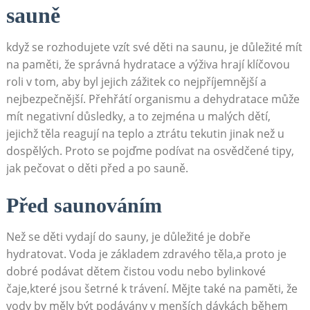
sauně
když se rozhodujete vzít své děti na⁢ saunu, je důležité mít
na ‍paměti, že správná‌ hydratace a‍ výživa hrají klíčovou
roli v tom, aby byl jejich zážitek co nejpříjemnější a
‍nejbezpečnější. Přehřátí organismu a dehydratace může
mít ⁢negativní důsledky, a to zejména u malých dětí,
jejichž těla reagují na teplo‌ a ztrátu tekutin jinak než u
dospělých. Proto se pojďme podívat na osvědčené tipy,
jak pečovat o děti před a po⁤ sauně.
Před saunováním
Než‌ se děti vydají do sauny, je důležité je dobře
hydratovat. Voda je základem zdravého ⁢těla,a proto‌ je
dobré podávat dětem čistou vodu nebo bylinkové
čaje,které jsou šetrné k trávení. Mějte také na paměti, že
vody by měly být podávány v menších dávkách během