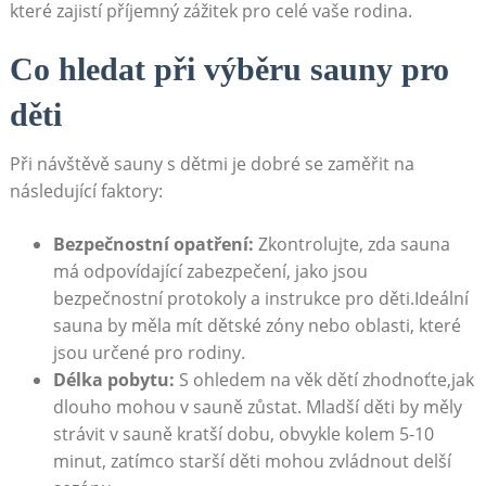
které zajistí příjemný zážitek pro celé vaše rodina.
Co hledat při‍ výběru sauny‌ pro
děti
Při návštěvě sauny s dětmi je dobré se zaměřit na‌
následující faktory:
Bezpečnostní‌ opatření:
Zkontrolujte, zda sauna
má odpovídající zabezpečení, jako jsou
bezpečnostní protokoly ⁤a instrukce pro děti.Ideální
sauna⁣ by měla mít ⁢dětské zóny nebo oblasti, které
jsou určené pro rodiny.
Délka pobytu:
S ohledem na věk dětí zhodnoťte,jak
dlouho mohou v sauně ⁢zůstat. Mladší děti by⁢ měly
strávit v sauně kratší dobu, obvykle⁤ kolem 5-10
minut, zatímco starší děti mohou zvládnout delší