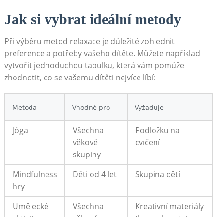
Jak si vybrat ideální metody
Při výběru metod relaxace​ je důležité‌ zohlednit
preference a‍ potřeby vašeho dítěte. Můžete například
vytvořit jednoduchou tabulku, která‍ vám pomůže
zhodnotit, co se vašemu dítěti nejvíce líbí:
Metoda
Vhodné pro
Vyžaduje
Jóga
Všechna
Podložku na
věkové
cvičení
skupiny
Mindfulness
Děti od ‌4 let
Skupina dětí
hry
Umělecké
Všechna
Kreativní materiály