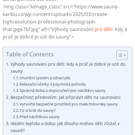
<img class="kimage_class" src="https://www.sauny-
karibu.cz/wp-content/uploads/2025/03/create-
highresolution-professional-photograph-
that.jpge7bf.jpg" alt="Výhody saunování
pro děti
: Kdy‌ a ​
proč je dobré je vzít do sauny“>
Table of Contents
Výhody saunování pro děti: Kdy a proč je dobré​ je vzít do
sauny
Imunitní systém a zdraví plic
Relaxační účinky a​ psychická pohoda
Správná doba a doporučení pro návštěvu sauny
Bezpečnost především: Jak připravit děti na saunování
Vytvořte bezpečné prostředí pro malé milovníky sauny
Co si brát do sauny?
Před návštěvou sauny
Ideální teplota a ⁤doba: Jak dlouho mohou děti zůstat v
sauně?