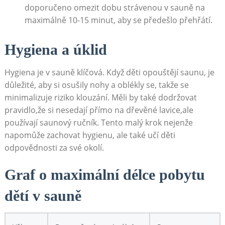
doporučeno omezit dobu strávenou v sauně na
maximálně 10-15 minut, ⁣aby‍ se předešlo přehřátí.
Hygiena a úklid
Hygiena⁤ je‍ v sauně klíčová. Když⁤ děti opouštějí saunu, je
důležité, aby si osušily nohy ‍a oblékly se, takže se
minimalizuje riziko klouzání. Měli by také dodržovat
⁢pravidlo,že si⁣ nesedají přímo‌ na dřevěné lavice,ale
používají saunový ⁣ručník. ⁣Tento ‍malý krok nejenže
napomůže zachovat hygienu, ale také učí děti
odpovědnosti za své okolí.
Graf o maximální délce pobytu
dětí v sauně