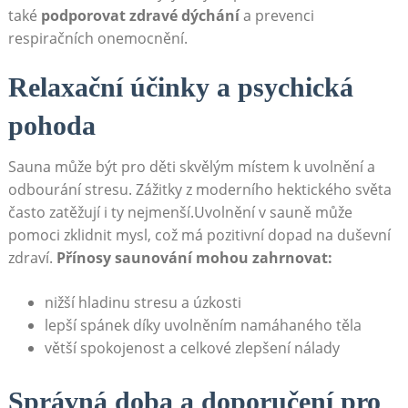
⁣také
podporovat zdravé dýchání
a prevenci
respiračních onemocnění.
Relaxační účinky a​ psychická
pohoda
Sauna může být pro děti skvělým místem k uvolnění a
odbourání stresu. ‌Zážitky z moderního hektického světa
často⁣ zatěžují ⁢i ty nejmenší.Uvolnění v sauně ‍může
pomoci zklidnit mysl, což má pozitivní dopad na duševní
zdraví.
Přínosy saunování mohou ​zahrnovat:
nižší hladinu stresu a úzkosti
lepší spánek díky⁢ uvolněním ​namáhaného těla
větší spokojenost​ a‌ celkové zlepšení nálady
Správná doba a doporučení pro