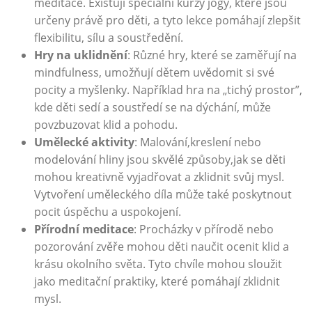
meditace. Existují​ speciální kurzy ​jógy, ⁤které jsou
určeny⁣ právě pro děti, a tyto lekce pomáhají⁣ zlepšit
flexibilitu, sílu ⁣a soustředění.
Hry ​na uklidnění
: Různé hry, které se zaměřují na
mindfulness, umožňují dětem uvědomit si ‍své
pocity a myšlenky. Například hra na⁤ „tichý​ prostor”,
‍kde ⁣děti sedí a soustředí se na dýchání, může
povzbuzovat klid a pohodu.
Umělecké aktivity
: Malování,kreslení nebo
modelování hliny jsou skvělé způsoby,jak se⁢ děti
mohou kreativně vyjadřovat a⁣ zklidnit svůj ⁤mysl.
Vytvoření uměleckého ⁣díla může také poskytnout
pocit ‌úspěchu a uspokojení.
Přírodní meditace
: Procházky v přírodě nebo
pozorování zvěře mohou děti naučit ocenit klid a
krásu ⁤okolního světa. Tyto chvíle mohou sloužit
jako meditační praktiky, které pomáhají zklidnit
mysl.