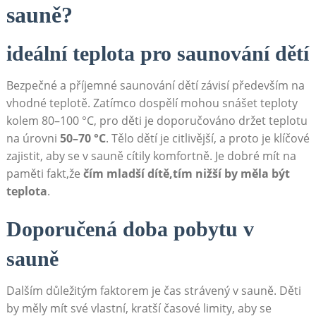
sauně?
ideální ⁣teplota pro saunování dětí
Bezpečné a příjemné saunování dětí závisí‌ především na
vhodné teplotě. Zatímco dospělí mohou snášet teploty⁢
kolem 80–100 °C,​ pro děti je doporučováno držet teplotu
na ⁢úrovni
50–70 °C
.​ Tělo dětí je citlivější, a proto je klíčové
zajistit, aby ⁤se v sauně cítily komfortně.‌ Je dobré mít na
paměti fakt,že
čím mladší dítě,tím nižší by měla ‌být
teplota
.
Doporučená doba pobytu v
sauně
Dalším‌ důležitým faktorem je čas strávený v sauně. Děti
by měly mít své vlastní, kratší časové limity, aby se