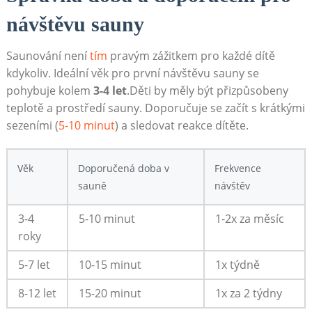
návštěvu sauny
Saunování⁤ není⁢
tím
pravým zážitkem pro ⁤každé dítě
kdykoliv. Ideální věk pro první návštěvu sauny se
pohybuje kolem
3-4 let
.Děti by měly být přizpůsobeny
teplotě a prostředí sauny. ‍Doporučuje se začít s⁢ krátkými
sezeními ‌(
5-10 minut
) a sledovat reakce dítěte.
Věk
Doporučená doba v
Frekvence
sauně
návštěv
3-4
5-10 minut
1-2x za měsíc
roky
5-7 let
10-15⁤ minut
1x týdně
8-12 let
15-20 minut
1x za 2 týdny