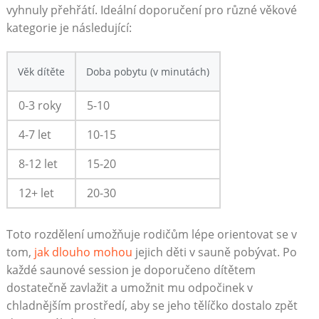
vyhnuly přehřátí. Ideální​ doporučení pro různé věkové
kategorie ‌je následující:
Věk​ dítěte
Doba pobytu (v minutách)
0-3 roky
5-10
4-7 let
10-15
8-12 let
15-20
12+ let
20-30
Toto rozdělení umožňuje ⁤rodičům lépe orientovat se v
tom,
jak dlouho mohou
jejich děti⁣ v sauně pobývat. Po
každé saunové session je doporučeno ‍dítětem
dostatečně zavlažit⁣ a umožnit mu ⁣odpočinek v
chladnějším ⁣prostředí,⁢ aby se jeho tělíčko dostalo zpět