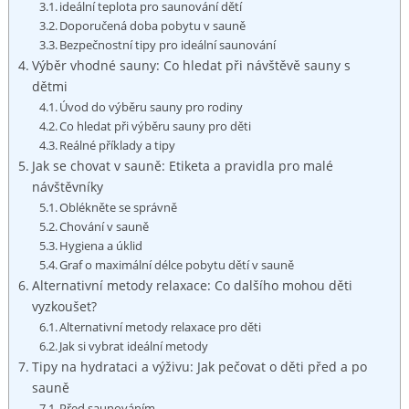
ideální ⁣teplota pro saunování dětí
Doporučená doba pobytu v sauně
Bezpečnostní tipy pro ideální saunování
Výběr vhodné sauny: Co hledat při návštěvě sauny s
dětmi
Úvod do výběru sauny pro rodiny
Co hledat při‍ výběru sauny‌ pro děti
Reálné⁢ příklady ⁤a tipy
Jak se chovat v sauně: Etiketa a pravidla‌ pro malé
návštěvníky
Oblékněte se ⁢správně
Chování v sauně
Hygiena a úklid
Graf o maximální délce pobytu dětí v sauně
Alternativní metody relaxace: Co dalšího mohou děti
vyzkoušet?
Alternativní metody relaxace pro děti
Jak si vybrat ideální metody
Tipy na hydrataci a výživu: Jak pečovat o děti před a po
sauně
Před saunováním