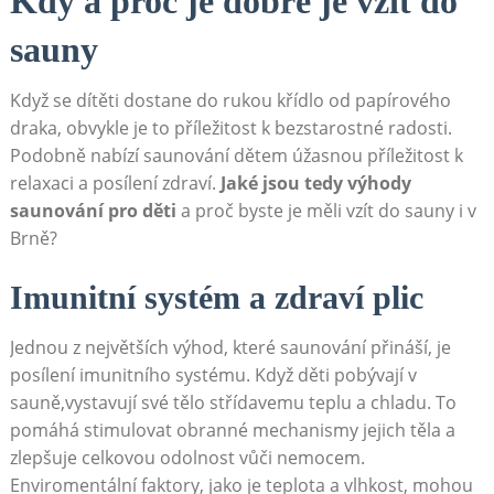
Kdy a proč je dobré​ je vzít do
sauny
Když‍ se dítěti dostane do rukou křídlo od papírového
draka, obvykle je⁣ to příležitost k bezstarostné radosti.
⁢Podobně⁢ nabízí saunování dětem ⁣úžasnou příležitost k
relaxaci a posílení zdraví.
Jaké jsou tedy⁤ výhody
saunování pro děti
⁤a proč byste je měli vzít ⁤do sauny‍ i ‍v
Brně?
Imunitní systém a zdraví plic
Jednou z ⁣největších výhod, které saunování​ přináší, je
posílení imunitního systému. Když děti pobývají v
sauně,vystavují své tělo střídavemu teplu a chladu. To
pomáhá stimulovat obranné⁣ mechanismy jejich těla a
zlepšuje⁤ celkovou odolnost ‌vůči nemocem.
Enviromentální faktory, jako je teplota a vlhkost, mohou