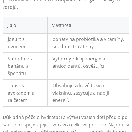
zdrojů.
Jídlo
Vlastnosti
Jogurt s
bohatý⁤ na probiotika a vitamíny,
ovocem
snadno stravitelný.
Smoothie z
Výborný zdroj energie a⁤
⁢banánu a
antioxidantů, osvěžující.
špenátu
Toust ‍s
Obsahuje zdravé‍ tuky a
avokádem a
vlákninu, zasycuje a nabíjí
rajčetem
energií.
Důkladná péče o hydrataci a výživu vašich dětí před a ⁤po
sauně ‌přispěje k jejich zdraví a celkové pohodě. ⁣Najdou si