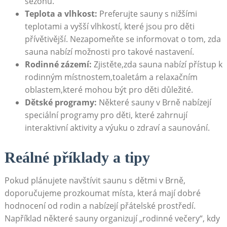
sezónu.
Teplota a vlhkost:
Preferujte sauny s ​nižšími
teplotami ⁢a​ vyšší vlhkostí, které⁢ jsou pro ‍děti
přívětivější. Nezapomeňte se informovat o tom, zda
sauna nabízí možnosti ‌pro takové nastavení.
Rodinné zázemí:
Zjistěte,zda sauna nabízí přístup k
rodinným místnostem,toaletám ​a relaxačním
oblastem,které ​mohou být pro děti důležité.
Dětské programy:
Některé sauny⁢ v Brně nabízejí
speciální programy pro děti, které ⁣zahrnují‍
interaktivní⁤ aktivity a výuku o zdraví a saunování.
Reálné⁢ příklady ⁤a tipy
Pokud plánujete navštívit ‍saunu s dětmi​ v Brně,
doporučujeme prozkoumat místa, která mají ⁢dobré
hodnocení od rodin a nabízejí přátelské prostředí.​
Například některé sauny organizují „rodinné večery“,‍ kdy