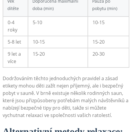
Věk
Doporučená maximální
Pauza po
dítěte
⁣doba (min)
pobytu (min)
0-4
5-10
10-15
roky
5-8 let
10-15
15-20
9 let a
15-20
20-30
více
Dodržováním ‌těchto jednoduchých⁣ pravidel ‍a zásad
etikety mohou děti zažít nejen příjemný, ale ‍i⁤ bezpečný
pobyt v sauně. V ⁣brně existuje ⁢několik rodinných saun,
které jsou přizpůsobeny potřebám malých návštěvníků a
nabízejí bezpečné tipy pro děti, takže si můžete
vychutnat ⁣relaxaci ve společnosti vašich ratolestí.
Alternativní metody relaxace: