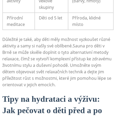
aktivity
věkové
(barvy, hmoty)
skupiny
Přírodní
Děti od⁢ 5 let
Příroda, klidné
meditace
místo
Důležité ⁣je také, aby děti měly možnost​ vyzkoušet různé
aktivity a samy si našly své​ oblíbené.Sauna pro děti v
Brně se může skvěle doplnit ⁣o tyto alternativní metody
‌relaxace, čímž se vytvoří komplexní přístup ke zdravému
životnímu stylu a duševní pohodě. Umožněte ​svým
dětem objevovat svět relaxačních ⁢technik a dejte jim
příležitost růst s možnostmi, ⁣které jim pomohou ​lépe‍ se⁢
orientovat v⁣ jejich emocích.
Tipy na hydrataci a výživu:
Jak pečovat o děti před a po