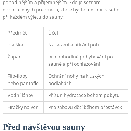
pohodlnějším a​ příjemnějším. Zde je seznam
doporučených předmětů, které byste⁤ měli ​mít s sebou
při⁤ každém​ výletu do sauny:
Předmět
Účel
osuška
Na sezení a utírání potu
Župan
pro pohodlné pohybování ​po
sauně a při ochlazování
Flip-flopy
Ochrání‍ nohy⁤ na kluzkých
nebo pantofle
podlahách
Vodní⁤ láhev
Přísun hydratace během pobytu
Hračky na ‌ven
Pro zábavu dětí během přestávek
Před návštěvou sauny