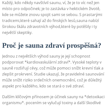
Každý, kdo někdy navštívil saunu, ví, že je to víc než jen
místo pro odpočinek; je to zastávka v hektickém životě,
kde se můžete znovu spojit sami se sebou. S prastarými
tradicemi,které sahají až do finských lesů,sauna nabízí
širokou škálu zdravotních výhod,které by potěšily i ty
největší skeptiky.
Proč je sauna zdraví prospěšná?
Jednou z největších výhod sauny je její schopnost
podporovat *kardiovaskulární zdraví*. Vysoké teploty v
sauně rozšiřují cévy, což může pomoci snížit krevní tlak a
zlepšit prokrvení. Studie ukazují, že pravidelné saunování
může snížit riziko srdečních onemocnění, což je důležitý
aspekt pro každého, kdo se stará o své zdraví.
Dalším klíčovým přínosem je účinek sauny na *detoxikaci
organismu*. pocením se vylučují toxiny a další škodlivé