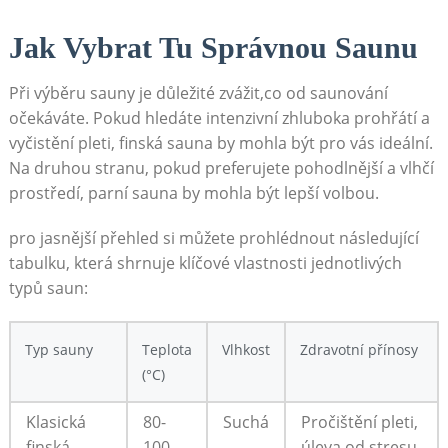
Jak Vybrat Tu Správnou Saunu
Při výběru sauny je důležité zvážit,co od saunování
očekáváte. Pokud hledáte intenzivní zhluboka prohřátí a
vyčistění pleti, finská sauna by mohla být pro vás ideální.
Na druhou stranu, pokud preferujete pohodlnější a vlhčí
prostředí, parní sauna by mohla být lepší volbou.
pro jasnější přehled si můžete prohlédnout následující
tabulku, která shrnuje klíčové vlastnosti jednotlivých
typů saun:
Typ sauny
Teplota
Vlhkost
Zdravotní přínosy
(°C)
Klasická
80-
Suchá
Pročištění pleti,
finská
100
úleva od stresu