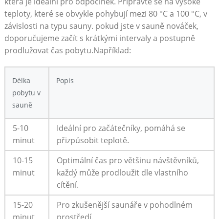
která je ideální pro odpočinek. Připravte se na vysoké
teploty, které se obvykle pohybují mezi 80 °C a 100 °C, v
závislosti na typu sauny. pokud jste v sauně nováček,
doporučujeme začít s krátkými intervaly a postupně
prodlužovat čas pobytu.Například:
Délka
Popis
pobytu v
sauně
5-10
Ideální pro začátečníky, pomáhá se
minut
přizpůsobit teplotě.
10-15
Optimální čas pro většinu návštěvníků,
minut
každý může prodloužit dle vlastního
cítění.
15-20
Pro zkušenější saunáře v pohodlném
minut
prostředí.