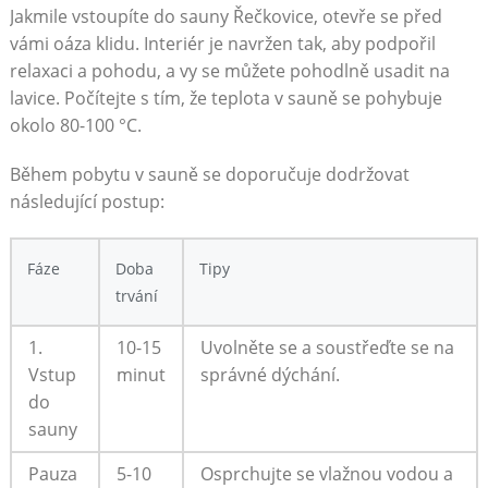
Jakmile vstoupíte do sauny Řečkovice, otevře se před
vámi oáza klidu. Interiér je navržen tak, aby podpořil
relaxaci a pohodu, a vy se můžete pohodlně usadit na
lavice. Počítejte s tím, že teplota v sauně se pohybuje
okolo 80-100 °C.
Během pobytu v sauně se doporučuje dodržovat
následující postup:
Fáze
Doba
Tipy
trvání
1.
10-15
Uvolněte se a soustřeďte se na
Vstup
minut
správné dýchání.
do
sauny
Pauza
5-10
Osprchujte se vlažnou vodou a