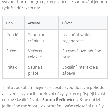
vytvořit harmonogram, který zahrnuje saunování jednou
týdně s důrazem na:
Den
Aktivita
Důvod
Pondělí
Sauna po
Uvolnění svalů a
tréninku
regenerace
Středa
Večerní
Stresové uvolnění po
relaxace
práci
Pátek
Sauna s
Sociální interakce a
přáteli
zábava
Tímto způsobem nejenže zlepšíte svou duševní pohodu,
ale také si vytvoříte pozitivní návyky, které přispějí k vaší
celkové kvalitě života.
Sauna Řečkovice
v Brně nabízí
jedinečné možnosti, jak proměnit vaše relaxační rituály