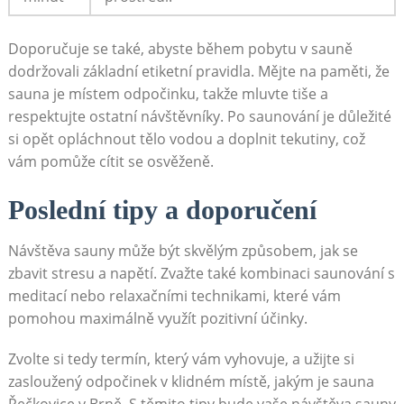
Doporučuje se také, abyste během pobytu v sauně
dodržovali základní etiketní pravidla. Mějte na paměti, že
sauna je místem odpočinku, takže mluvte tiše a
respektujte ostatní návštěvníky. Po saunování je důležité
si opět opláchnout tělo vodou a doplnit tekutiny, což
vám pomůže cítit se osvěženě.
Poslední tipy a doporučení
Návštěva sauny může být skvělým způsobem, jak se
zbavit stresu a napětí. Zvažte také kombinaci saunování s
meditací nebo relaxačními technikami, které vám
pomohou maximálně využít pozitivní účinky.
Zvolte si tedy termín, který vám vyhovuje, a užijte si
zasloužený odpočinek v klidném místě, jakým je sauna
Řečkovice v Brně. S těmito tipy bude vaše návštěva sauny