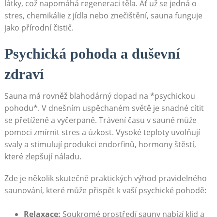
látky, což napomáhá regeneraci těla. Ať už se jedná o
stres, chemikálie z jídla nebo znečištění, sauna funguje
jako přírodní čistič.
Psychická pohoda a duševní
zdraví
Sauna má rovněž blahodárný dopad na *psychickou
pohodu*. V dnešním uspěchaném světě je snadné cítit
se přetíženě a vyčerpaně. Trávení času v sauně může
pomoci zmírnit stres a úzkost. Vysoké teploty uvolňují
svaly a stimulují produkci endorfinů, hormony štěstí,
které zlepšují náladu.
Zde je několik skutečně praktických výhod pravidelného
saunování, které může přispět k vaší psychické pohodě:
Relaxace:
Soukromé prostředí sauny nabízí klid a