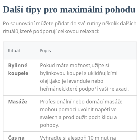
Další tipy pro maximální pohodu
Po saunování můžete přidat do své rutiny několik dalších
rituálů,které podporují celkovou relaxaci:
Rituál
Popis
Bylinné
Pokud máte možnost,užijte si
koupele
bylinkovou koupel s uklidňujícími
oleji,jako je levandule nebo
heřmánek,které podpoří vaši relaxaci.
Masáže
Profesionální nebo domácí masáže
mohou pomoci uvolnit napětí ve
svalech a prodloužit pocit klidu a
pohody.
Čas na
Vyhraďte si alespoň 10 minut na