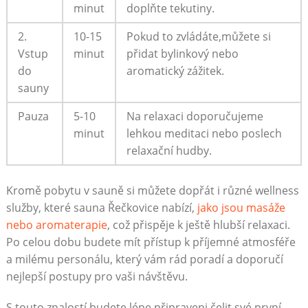
minut
doplňte tekutiny.
2.
10-15
Pokud to zvládáte,můžete si
Vstup
minut
přidat bylinkový nebo
do
aromatický zážitek.
sauny
Pauza
5-10
Na relaxaci doporučujeme
minut
lehkou meditaci nebo poslech
relaxační hudby.
Kromě pobytu v sauně si můžete dopřát i různé wellness
služby, které sauna Řečkovice nabízí,
jako jsou masáže
nebo aromaterapie
, což přispěje k ještě hlubší relaxaci.
Po celou dobu budete mít přístup k příjemné atmosféře
a milému personálu, který vám rád poradí a doporučí
nejlepší postupy pro vaši návštěvu.
S touto znalostí budete lépe připraveni čelit své první