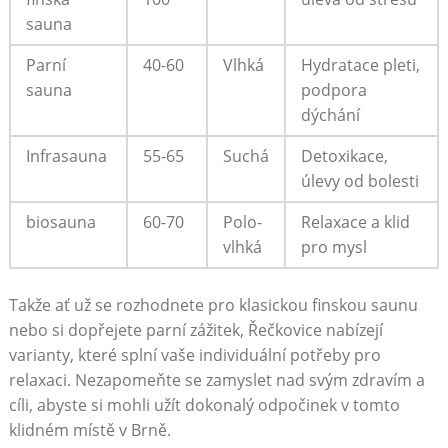
sauna
Parní
40-60
Vlhká
Hydratace pleti,
sauna
podpora
dýchání
Infrasauna
55-65
Suchá
Detoxikace,
úlevy od bolesti
biosauna
60-70
Polo-
Relaxace a klid
vlhká
pro mysl
Takže ať už se rozhodnete pro klasickou finskou saunu
nebo si dopřejete parní zážitek, Řečkovice nabízejí
varianty, které splní vaše individuální potřeby pro
relaxaci. Nezapomeňte se zamyslet nad svým zdravím a
cíli, abyste si mohli užít dokonalý odpočinek v tomto
klidném místě v Brně.