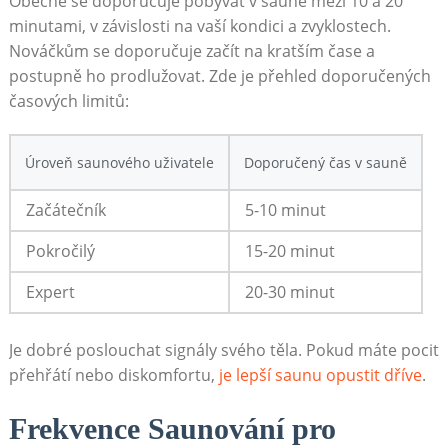
Obecně se doporučuje pobývat v sauně mezi 10 a 20
minutami, v závislosti na vaší kondici a zvyklostech.
Nováčkům se doporučuje začít na kratším čase a
postupně ho prodlužovat. Zde je přehled doporučených
časových limitů:
Úroveň saunového uživatele
Doporučený čas v sauně
Začátečník
5-10 minut
Pokročilý
15-20 minut
Expert
20-30 minut
Je dobré poslouchat signály svého těla. Pokud máte pocit
přehřátí nebo diskomfortu,
je lepší saunu opustit dříve
.
Frekvence Saunování pro