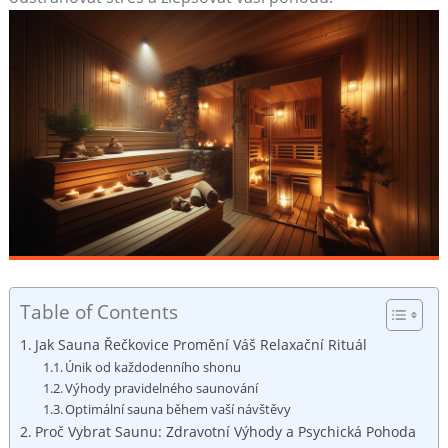
Table of Contents
Jak Sauna Řečkovice Promění Váš Relaxační Rituál
Únik od každodenního shonu
Výhody pravidelného saunování
Optimální sauna během vaší návštěvy
Proč Vybrat Saunu: Zdravotní Výhody a Psychická Pohoda