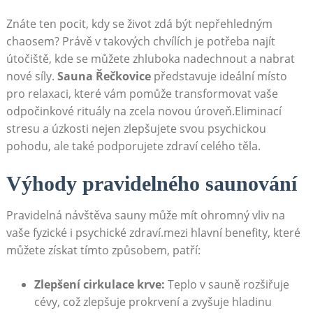
Znáte ten pocit, kdy se život zdá být nepřehledným
chaosem? Právě v takových chvílích je potřeba najít
útočiště, kde se můžete zhluboka nadechnout a nabrat
nové síly.
Sauna Řečkovice
představuje ideální místo
pro relaxaci, které vám pomůže transformovat vaše
odpočinkové rituály na zcela novou úroveň.Eliminací
stresu a úzkosti nejen zlepšujete svou psychickou
pohodu, ale také podporujete zdraví celého těla.
Výhody pravidelného saunování
Pravidelná návštěva sauny může mít ohromný vliv na
vaše fyzické i psychické zdraví.mezi hlavní benefity, které
můžete získat tímto způsobem, patří:
Zlepšení cirkulace krve:
Teplo v sauně rozšiřuje
cévy, což zlepšuje prokrvení a zvyšuje hladinu