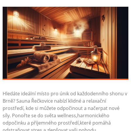
Hledáte ideální místo pro únik od každodenního shonu v
Brně? Sauna Řečkovice nabízí klidné a relaxační
prostředí, kde si můžete odpočinout a načerpat nové
síly. Ponořte se do světa wellness,harmonického
odpočinku a příjemného prostředí,které pomáhá
odstraňovat stres a zlepšovat vaši pohodu.