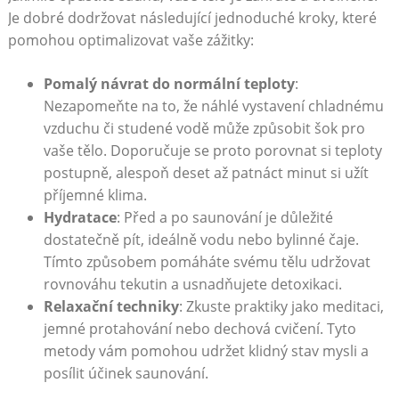
Je dobré dodržovat následující jednoduché kroky, které
pomohou optimalizovat vaše zážitky:
Pomalý návrat do normální teploty
:
Nezapomeňte na to, že náhlé vystavení chladnému
vzduchu či studené vodě může způsobit šok pro
vaše tělo. Doporučuje se proto porovnat si teploty
postupně, alespoň deset až patnáct minut si užít
příjemné klima.
Hydratace
: Před a po saunování je důležité
dostatečně pít, ideálně vodu nebo bylinné čaje.
Tímto způsobem pomáháte svému tělu udržovat
rovnováhu tekutin a usnadňujete detoxikaci.
Relaxační techniky
: Zkuste praktiky jako meditaci,
jemné protahování nebo dechová cvičení. Tyto
metody vám pomohou udržet klidný stav mysli a
posílit účinek saunování.