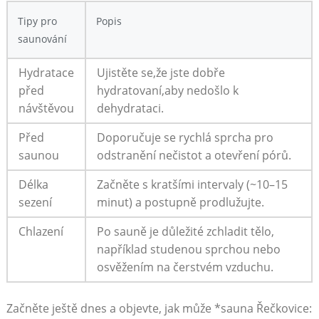
Tipy pro
Popis
saunování
Hydratace
Ujistěte se,že jste dobře
před
hydratovaní,aby nedošlo k
návštěvou
dehydrataci.
Před
Doporučuje se rychlá sprcha pro
saunou
odstranění nečistot a otevření pórů.
Délka
Začněte s kratšími intervaly (~10–15
sezení
minut) a postupně prodlužujte.
Chlazení
Po sauně je důležité zchladit tělo,
například studenou sprchou nebo
osvěžením na čerstvém vzduchu.
Začněte ještě dnes a objevte, jak může *sauna Řečkovice: