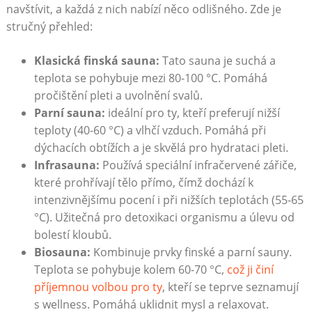
navštívit, a každá z nich nabízí něco odlišného. Zde je
stručný přehled:
Klasická finská sauna:
Tato sauna je suchá a
teplota se pohybuje mezi 80-100 °C. Pomáhá
pročištění pleti a uvolnění svalů.
Parní sauna:
ideální pro ty, kteří preferují nižší
teploty (40-60 °C) a vlhčí vzduch. Pomáhá při
dýchacích obtížích a je skvělá pro hydrataci pleti.
Infrasauna:
Používá speciální infračervené zářiče,
které prohřívají tělo přímo, čímž dochází k
intenzivnějšímu pocení i při nižších teplotách (55-65
°C). Užitečná pro detoxikaci organismu a úlevu od
bolestí kloubů.
Biosauna:
Kombinuje prvky finské a parní sauny.
Teplota se pohybuje kolem 60-70 °C,
což ji činí
příjemnou volbou pro ty
, kteří se teprve seznamují
s wellness. Pomáhá uklidnit mysl a relaxovat.