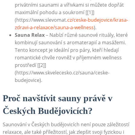
privátními saunami a⁢ vířivkami si můžete dopřát
maximální‌ pohodu a soukromí [[1]]
(https://www.slevomat.
cz/ceske-budejovice/krasa-
zdravi-a-relaxace/sauna-a-wellness
).
Sauna Relax
– Nabízí‍ různé saunové rituály, které
kombinují saunování s aromaterapií a masážemi.
Tento koncept⁢ je ‍ideální pro páry, kteří hledají ​
romantické​ chvíle rovněž v příjemném wellness
prostředí [[2]]
(https://www.skvelecesko.cz/sauna/ceske-
budejovice).
Proč navštívit⁢ sauny⁣ právě v
Českých Budějovicích?
Saunování v Českých⁣ budějovicích není pouze záležitostí
‌relaxace, ale také ‌příležitostí, jak zlepšit svoji fyzickou i