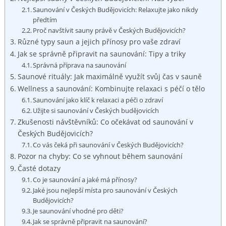
Saunování v Českých Budějovicích: Relaxujte ​jako nikdy
předtím
Proč navštívit⁢ sauny⁣ právě v Českých Budějovicích?
Různé typy saun a jejich přínosy ⁤pro vaše zdraví
Jak se ‍správně připravit ⁢na saunování: Tipy a triky
Správná příprava na saunování
Saunové rituály: Jak maximálně využít svůj čas v sauně
Wellness a saunování: Kombinujte relaxaci s péčí o tělo
Saunování ‍jako klíč k⁤ relaxaci a péči ‍o zdraví
Užijte ‌si saunování v Českých budějovicích
Zkušenosti návštěvníků: Co očekávat od saunování v ​
Českých Budějovicích?
Co vás čeká při⁣ saunování v ‌Českých Budějovicích?
Pozor na chyby: Co se⁤ vyhnout během saunování
Časté dotazy
Co je saunování⁤ a jaké má přínosy?
Jaké jsou nejlepší místa pro saunování v Českých
Budějovicích?
Je saunování vhodné ‌pro děti?
Jak se ⁢správně připravit na saunování?