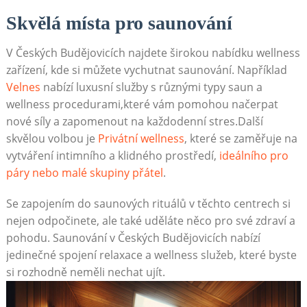
Skvělá místa pro saunování
V Českých Budějovicích najdete širokou nabídku‌ wellness
zařízení, kde si můžete ⁣vychutnat saunování. Například
Velnes
nabízí luxusní služby s různými typy saun a⁢
wellness procedurami,které vám pomohou načerpat
nové síly a zapomenout⁣ na každodenní stres.Další
skvělou volbou je‌
Privátní ⁢wellness
, které se zaměřuje na
vytváření intimního a klidného prostředí,
ideálního ‌pro
páry nebo malé skupiny přátel
.
Se zapojením do saunových ⁣rituálů v těchto centrech si
nejen odpočinete, ale také uděláte něco pro své zdraví a
pohodu. Saunování v Českých Budějovicích nabízí
jedinečné spojení relaxace a wellness služeb,⁤ které byste
si rozhodně neměli nechat ujít.