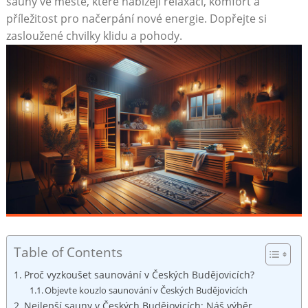
sauny⁤ ve městě, které nabízejí relaxaci, komfort a
příležitost pro načerpání nové energie. Dopřejte si
zasloužené‍ chvilky klidu a pohody.
Table of Contents
Proč vyzkoušet saunování v Českých Budějovicích?
Objevte⁣ kouzlo saunování v Českých Budějovicích
Nejlepší ⁢sauny v Českých Budějovicích: Náš výběr