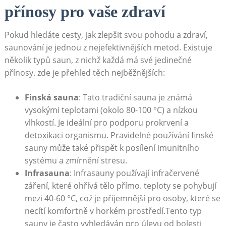
přínosy ⁤pro vaše zdraví
Pokud hledáte⁤ cesty, jak‌ zlepšit svou pohodu a ⁢zdraví,
saunování je jednou z nejefektivnějších metod. Existuje
několik typů saun,​ z nichž každá má své jedinečné
přínosy. zde je přehled těch ‌nejběžnějších:
Finská sauna
: ‌Tato tradiční sauna je známá⁤
vysokými teplotami (okolo 80-100 °C) a nízkou
vlhkostí.⁢ Je ideální pro podporu prokrvení a
detoxikaci organismu. Pravidelné používání finské
sauny může také přispět k posílení imunitního
systému a zmírnění stresu.
Infrasauna
: Infrasauny používají infračervené
záření, které ohřívá ⁣tělo přímo. teploty se ‌pohybují
mezi 40-60 °C, což je příjemnější‌ pro osoby, které se
⁤necítí⁣ komfortně v horkém prostředí.Tento typ
sauny‍ je často vyhledáván​ pro úlevu od bolesti