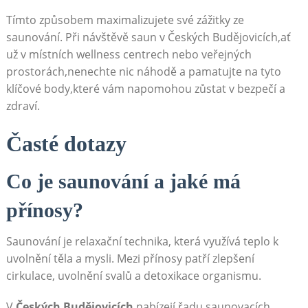
Tímto způsobem maximalizujete své zážitky ze
⁢saunování. Při návštěvě saun v Českých Budějovicích,ať
už v místních wellness centrech nebo veřejných
prostorách,nenechte ⁣nic náhodě a pamatujte na tyto⁤
klíčové body,které vám napomohou zůstat‍ v bezpečí a
zdraví.
Časté dotazy
Co je saunování⁤ a jaké má
přínosy?
Saunování je relaxační⁤ technika, která využívá teplo k
uvolnění⁢ těla a mysli. Mezi přínosy patří zlepšení
cirkulace, uvolnění ⁣svalů a detoxikace organismu.
V⁢
Českých Budějovicích
nabízejí řadu⁤ saunovacích