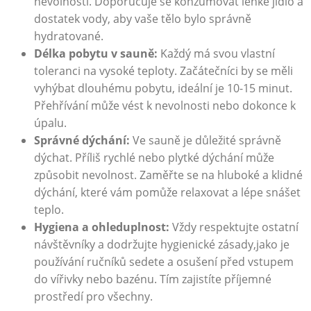
nevolnosti. Doporučuje se konzumovat lehké jídlo a
dostatek vody, aby vaše tělo bylo správně
hydratované.
Délka‍ pobytu v sauně:
Každý má svou vlastní
toleranci na vysoké teploty. Začátečníci by se měli
vyhýbat dlouhému pobytu, ​ideální je 10-15 minut.
Přehřívání může ‌vést k nevolnosti nebo dokonce k
úpalu.
Správné dýchání:
Ve sauně je důležité správně ​
dýchat. Příliš rychlé nebo plytké dýchání může
způsobit nevolnost. Zaměřte se na hluboké a klidné
dýchání, které vám pomůže⁣ relaxovat a lépe snášet
teplo.
Hygiena‌ a ohleduplnost:
Vždy respektujte ostatní
návštěvníky a dodržujte hygienické zásady,jako je
používání ručníků ‍sedete a osušení ‍před vstupem
do vířivky nebo bazénu. Tím zajistíte příjemné ​
prostředí ⁢pro všechny.