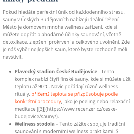
Pokud hledáte⁢ perfektní únik od každodenního stresu,
sauny v Českých Budějovicích nabízejí ideální řešení. ​
Město je domovem mnoha wellness zařízení, kde si⁢
můžete dopřát blahodárné účinky saunování, včetně
detoxikace, zlepšení prokrvení a celkového uvolnění.⁤ Zde
je náš výběr nejlepších saun, které byste rozhodně měli
navštívit.
Plavecký stadion‍ České Budějovice
-‌ Tento
komplex nabízí čtyři finské sauny, kde si ⁢můžete užít
teplotu až 90°C. Navíc ⁣pořádají různé wellness‌
rituály,
přičemž teplota se přizpůsobuje podle
⁢konkrétní procedury
, jako je peeling nebo relaxační
meditace [[3]](https://www.recenzer.cz/ceske-
budejovice/sauny/).
Wellness stodola
– Tento zážitek spojuje tradiční
saunování s moderními⁣ wellness ⁤praktikami. S