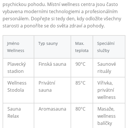
psychickou pohodu. Místní wellness centra jsou ​často
vybavena moderními technologiemi a profesionálním
‌personálem. Dopřejte si tedy den, kdy odložíte všechny
starosti⁤ a ponoříte se do světa zdraví a ⁤pohody.
Jméno
Typ sauny
Max.
Speciální
Wellness
teplota
služby
Plavecký
Finská sauna
90°C
Saunové⁤
stadion
rituály
Wellness
Privátní
85°C
Vířivka,
Stodola
sauna
privátní
wellness
Sauna
Aromasauna
80°C
Masaže,​
Relax
wellness
balíčky