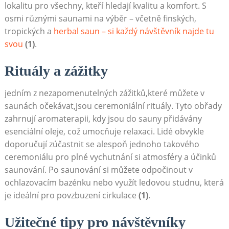
lokalitu pro všechny, kteří hledají kvalitu‌ a komfort. S
osmi různými saunami na výběr – včetně finských,
tropických a
herbal‌ saun – ⁢si každý návštěvník najde tu
svou
(1)
.
Rituály a zážitky
jedním z nezapomenutelných zážitků,které můžete v
saunách očekávat,jsou ceremoniální rituály. Tyto⁣ obřady
zahrnují aromaterapii, kdy jsou do sauny přidávány⁢
esenciální oleje, což umocňuje relaxaci. Lidé obvykle
doporučují zúčastnit se alespoň jednoho takového
ceremoniálu pro plné vychutnání⁣ si atmosféry a účinků
saunování. ‍Po saunování si můžete odpočinout v
ochlazovacím bazénku⁢ nebo využít‍ ledovou studnu, která
je ideální pro povzbuzení⁤ cirkulace
(1)
.
Užitečné tipy pro návštěvníky