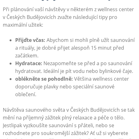
Při plánování vaší návštěvy v některém z wellness center
v Českých Budějovicích zvažte následující tipy pro
maximální užitek:
Přijďte včas:
Abychom si mohli plně užít saunování
a rituály, je dobré přijet ⁢alespoň 15 minut před
začátkem.
Hydratace:
Nezapomeňte se před a po saunování
hydratovat. Ideální je pít vodu nebo bylinkové čaje.
oblékněte se pohodlně:
Většina wellness center
doporučuje plavky nebo speciální saunové
oblečení.
Návštěva saunového světa v Českých Budějovicích se tak
mění na⁣ příjemný zážitek plný relaxace⁤ a péče o tělo.
Jestlipak vyzkoušíte saunování s přáteli,‍ nebo se
rozhodnete‌ pro soukromější zážitek? Ať už​ si vyberete​