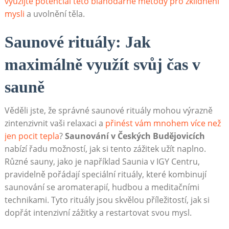
využijte potenciál této blahodárné metody pro zklidnění
mysli
a uvolnění těla.
Saunové rituály: Jak
maximálně využít svůj čas v
sauně
Věděli jste, že správné saunové rituály ​mohou výrazně
zintenzivnit vaši relaxaci a
přinést vám mnohem více než
jen pocit ⁣tepla
?
Saunování v Českých Budějovicích
nabízí řadu možností, jak si tento zážitek ‍užít​ naplno.
Různé sauny, jako​ je například Saunia v ​IGY Centru,⁢
pravidelně pořádají speciální⁣ rituály, které kombinují
saunování se aromaterapií, hudbou a ⁢meditačními
technikami. Tyto rituály jsou skvělou příležitostí,‍ jak si
dopřát⁣ intenzivní zážitky a restartovat svou mysl.