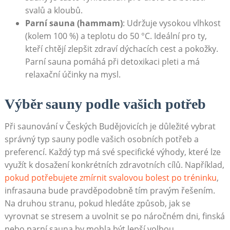
svalů ‍a kloubů.
Parní sauna (hammam)
: Udržuje vysokou vlhkost
(kolem 100 %) a teplotu do 50 °C. Ideální pro ty,
kteří chtějí zlepšit zdraví ​dýchacích cest a pokožky.
Parní sauna pomáhá při detoxikaci ‍pleti a má
relaxační⁣ účinky na mysl.
Výběr sauny podle vašich potřeb
Při‌ saunování v‍ Českých Budějovicích je důležité vybrat
správný typ sauny podle vašich‍ osobních potřeb a
preferencí. Každý typ má své specifické výhody, které lze
⁤využít k dosažení ⁢konkrétních zdravotních cílů. Například,
pokud potřebujete zmírnit svalovou bolest ⁤po⁣ tréninku
,
infrasauna bude pravděpodobně tím pravým řešením.
Na druhou stranu, pokud hledáte způsob, jak se
vyrovnat se ‌stresem a uvolnit ‍se po náročném‌ dni, finská
nebo parní sauna⁢ by mohla být lepší volbou.