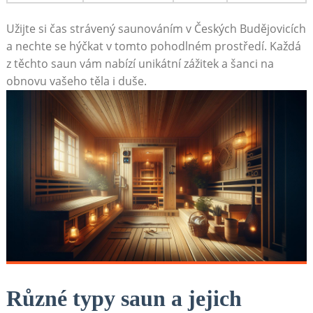
Užijte si čas strávený saunováním v Českých ‌Budějovicích
a nechte ‍se​ hýčkat v tomto ‍pohodlném prostředí. Každá
z těchto saun⁣ vám nabízí ‌unikátní zážitek a šanci na
obnovu vašeho těla i duše.
Různé typy saun a jejich