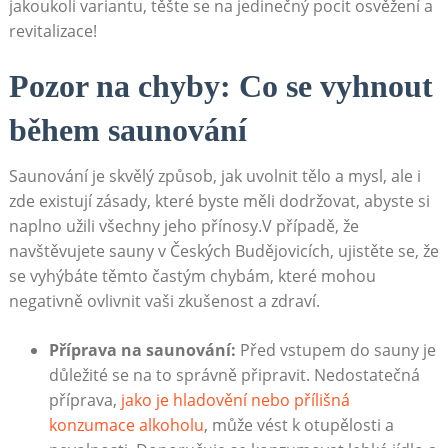
jakoukoli variantu, těšte se na jedinečný pocit osvěžení a ​
revitalizace!
Pozor na chyby: Co se⁤ vyhnout
během saunování
Saunování ⁤je skvělý způsob, jak uvolnit tělo a mysl, ale i
zde existují‍ zásady, které ‍byste měli dodržovat, abyste si
naplno užili všechny jeho⁢ přínosy.V případě, že
navštěvujete sauny v Českých‍ Budějovicích, ujistěte se, že
se vyhýbáte těmto častým chybám, které mohou
negativně ‍ovlivnit vaši zkušenost a zdraví.
Příprava na saunování:
Před vstupem do sauny‍ je
důležité se na to⁢ správně připravit. Nedostatečná
příprava,⁢
jako je hladovění nebo přílišná
konzumace ​alkoholu
, může vést k otupělosti a