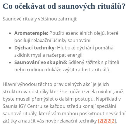
Co očekávat od saunových rituálů?
Saunové rituály většinou zahrnují:
Aromaterapie:
Použití esenciálních olejů, které
posilují relaxační ‍účinky saunování.
Dýchací techniky:
Hluboké ⁢dýchání pomáhá
zklidnit mysl a⁣ načerpat ⁤energii.
Saunování ve skupině:
Sdílený zážitek⁣ s přáteli
nebo ⁢rodinou dokáže​ zvýšit radost z rituálů.
Hlavní výhodou těchto pravidelných akcí je jejich
strukturovanost,díky ⁣které se můžete zcela uvolnit,aniž
byste museli přemýšlet o dalším postupu. Například v
Saunia IGY​ Centru se⁤ každou středu konají speciální
saunové rituály, ⁤které vám mohou poskytnout nevšední
zážitky a naučit ‌vás nové relaxační ⁤techniky
[2[2[2[2
].