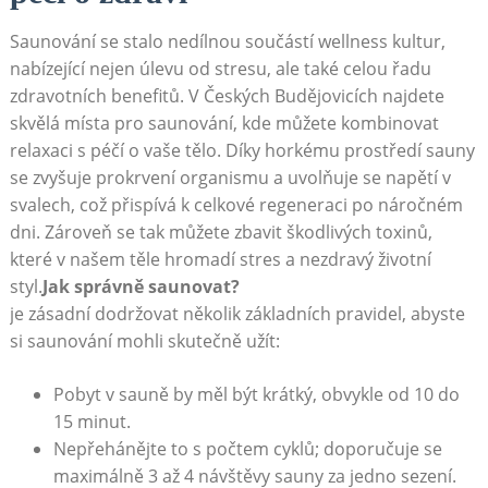
Saunování se stalo nedílnou součástí wellness kultur,
nabízející nejen úlevu od stresu, ale také celou řadu
zdravotních benefitů. V Českých Budějovicích najdete
skvělá místa‍ pro saunování, kde můžete kombinovat
relaxaci s péčí o vaše tělo.​ Díky horkému⁣ prostředí sauny
se zvyšuje prokrvení organismu a uvolňuje se napětí v
svalech, což přispívá⁣ k celkové regeneraci po náročném
⁢dni. Zároveň se tak můžete zbavit škodlivých toxinů,
které v našem těle ‌hromadí stres⁢ a nezdravý životní
styl.
Jak správně saunovat?
je zásadní dodržovat několik základních pravidel, abyste
si saunování mohli skutečně užít:
Pobyt v​ sauně by měl být ​krátký, obvykle od 10 do
15 minut.
Nepřehánějte to s počtem cyklů; doporučuje se
maximálně⁣ 3 až‌ 4 návštěvy sauny za jedno sezení.