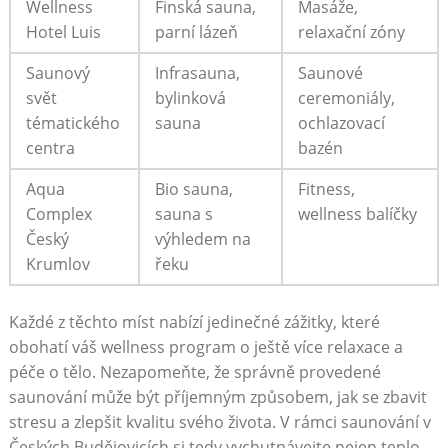
Wellness
Finská sauna,
Masáže,
Hotel Luis
parní lázeň
relaxační zóny
Saunový
Infrasauna,
Saunové
svět
bylinková
ceremoniály,
tématického
sauna
ochlazovací
centra
bazén
Aqua
Bio sauna,
Fitness,
Complex
sauna s
wellness balíčky
Český
výhledem na
Krumlov
řeku
Každé z těchto míst nabízí jedinečné zážitky, které
obohatí váš wellness program o ještě více relaxace a
péče o tělo. Nezapomeňte, ​že správně ​provedené
saunování může být příjemným způsobem, jak se zbavit
stresu a zlepšit kvalitu svého života. V rámci saunování v
Českých Budějovicích si tedy vychutnávejte nejen teplo,