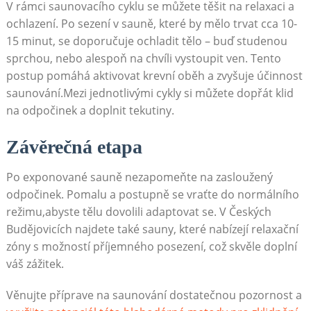
V rámci saunovacího cyklu se můžete těšit‌ na‌ relaxaci a
ochlazení. Po sezení v sauně, které by mělo trvat‌ cca 10-
15 minut, se doporučuje ochladit tělo –⁣ buď studenou
sprchou, nebo alespoň na chvíli vystoupit‌ ven. Tento
postup pomáhá aktivovat krevní oběh a zvyšuje účinnost
saunování.Mezi jednotlivými cykly​ si můžete dopřát klid
na odpočinek a doplnit ⁤tekutiny.
Závěrečná etapa
Po exponované sauně nezapomeňte na zasloužený
odpočinek. Pomalu a postupně se vraťte do normálního
režimu,abyste tělu dovolili adaptovat se. V⁤ Českých
Budějovicích najdete také sauny, které nabízejí relaxační
zóny s možností příjemného ​posezení, což skvěle doplní
váš zážitek.
Věnujte příprave na saunování dostatečnou pozornost a