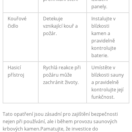
panely.
Kouřové
Detekuje
Instalujte v
čidlo
vznikající kouř a
blízkosti
požár.
kamen a
pravidelně
kontrolujte
baterie.
Hasicí
Rychlá reakce při
Umístěte v
přístroj
požáru může
blízkosti sauny
zachránit životy.
a pravidelně
kontrolujte její
funkčnost.
Tato opatření jsou zásadní pro zajištění bezpečnosti
nejen při používání, ale i během provozu saunových
krbových kamen.Pamatujte, že investice do