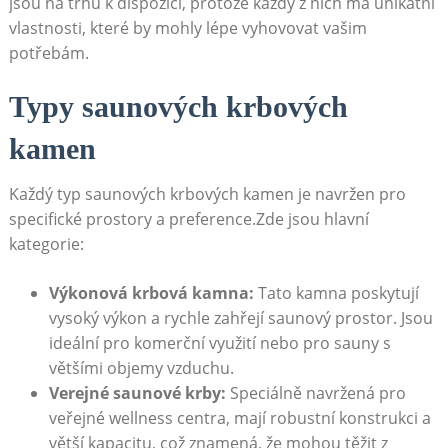
jsou na trhu k dispozici, protože každý z nich má unikátní
vlastnosti, které by mohly lépe vyhovovat vašim
potřebám.
Typy saunových krbových
kamen
Každý typ saunových krbových kamen je navržen pro
specifické prostory a preference.Zde jsou hlavní
kategorie:
Výkonová krbová kamna:
Tato kamna poskytují
vysoký výkon a rychle zahřejí saunový prostor. Jsou
ideální pro komerční využití nebo pro sauny s
většími objemy vzduchu.
Verejné saunové krby:
Speciálně navržená pro
veřejné wellness centra, mají robustní konstrukci a
větší kapacitu, což znamená, že mohou těžit z