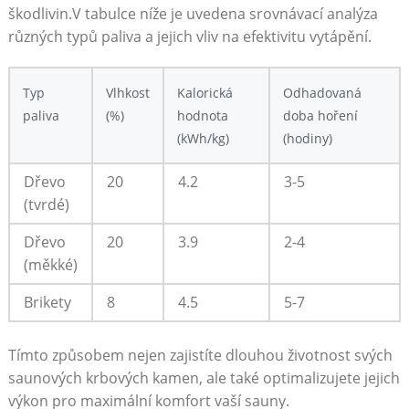
škodlivin.V tabulce níže je uvedena srovnávací analýza
různých typů paliva a jejich vliv na efektivitu vytápění.
Typ
Vlhkost
Kalorická
Odhadovaná
paliva
(%)
hodnota
doba hoření
(kWh/kg)
(hodiny)
Dřevo
20
4.2
3-5
(tvrdé)
Dřevo
20
3.9
2-4
(měkké)
Brikety
8
4.5
5-7
Tímto způsobem nejen zajistíte dlouhou životnost svých
saunových krbových kamen, ale také optimalizujete jejich
výkon pro maximální komfort vaší sauny.