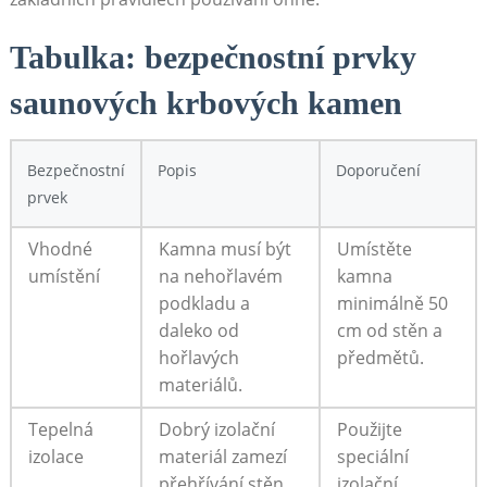
Tabulka: bezpečnostní prvky
saunových krbových kamen
Bezpečnostní
Popis
Doporučení
prvek
Vhodné
Kamna musí být
Umístěte
umístění
na nehořlavém
kamna
podkladu a
minimálně 50
daleko od
cm od stěn a
hořlavých
předmětů.
materiálů.
Tepelná
Dobrý izolační
Použijte
izolace
materiál zamezí
speciální
přehřívání stěn.
izolační