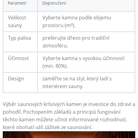
Parametr
Doporučení
Velikost
Vyberte kamna podle objemu
sauny
prostoru (m³).
Typ paliva
preferujte dřevo pro tradiční
atmosféru.
Účinnost
Vyberte kamna s vysokou účinností
(min. 80%).
Design
zaměřte se na styl, který ladí s
interiérem sauny.
Výběr saunových krbových kamen je investice do zdraví a
pohodlí. Pochopením základů a principů fungování
těchto kamen můžete učinit informované rozhodnutí,
které obohatí váš zážitek ze saunování.