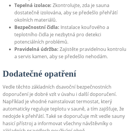
Tepelná izolace:
Zkontrolujte, zda je sauna
dostatečně izolována, aby se předešlo přehřátí
okolních materiálů.
Bezpečnostní čidla:
Instalace kouřového a
teplotního čidla je nezbytná pro detekci
potenciálních problémů.
Pravidelná údržba:
Zajistěte pravidelnou kontrolu
a servis kamen, aby se předešlo nehodám.
Dodatečné opatření
Vedle těchto základních dsavoční bezpečnostních
doporučení je dobré vzít v úvahu i další doporučení.
Například je vhodné nainstalovat termostat, který
automaticky reguluje teplotu v sauně, a tím zajišťuje, že
nedojde k přehřátí. Také se doporučuje mít vedle sauny
hasicí přístroj a informovat všechny návštěvníky o
základních pravidlech používání ohně.