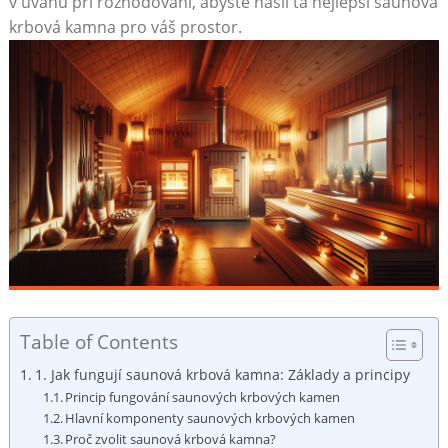
v úvahu při rozhodování, abyste našli ta nejlepší saunová
krbová kamna pro váš prostor.
Table of Contents
1. Jak fungují saunová krbová kamna: Základy a principy
Princip fungování saunových krbových kamen
Hlavní komponenty saunových krbových kamen
Proč zvolit saunová krbová kamna?