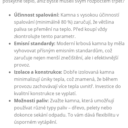
poskytne teplo, aniž byste museli svým rozpočtem trpět?
Účinnost spalování:
Kamna s vysokou účinností
spalování (minimálně 80 %) zaručují, že většina
paliva se přemění na teplo. Před koupí vždy
zkontrolujte tento parametr.
Emisní standardy:
Moderní krbová kamna by měla
vyhovovat přísným emisním standardům, což
zaručuje nejen menší znečištění, ale i efektivnější
provoz.
Izolace a konstrukce:
Dobře izolovaná kamna
minimalizují úniky tepla, což znamená, že během
provozu zachovávají více tepla uvnitř. Investice do
kvalitní konstrukce se vyplatí.
Možnosti paliv:
Zvažte kamna, která umožňují
používat různé typy paliv – dřevo, pelety nebo
dokonce sekání odpadu. To vám dává flexibilitu v
úsporném vytápění.