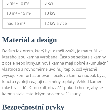
6 m² – 10 m²
8 kW
10 m² – 15 m²
10 kW
nad 15 m²
12 kW a více
Materiál a design
Dalším faktorem, který byste měli zvážit, je materiál, ze
kterého jsou kamna vyrobena. Často se setkáte s kamny
z ocele nebo litiny.Litinová kamna mají dobré akumulační
vlastnosti a rovnoměrně uvolňují teplo, což výrazně
zvyšuje komfort saunování. ocelová kamna naopak bývají
lehčí a rychleji reagují na změny teploty. Vzhled kamen
také hraje důležitou roli, obzvlášť pokud chcete, aby se
kamna stala estetickým prvkem vaší sauny.
Bezpečnostní prvky