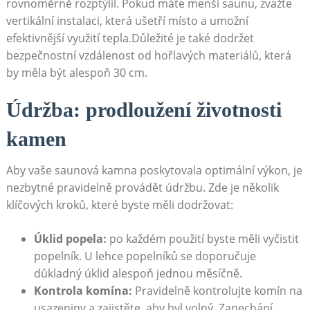
rovnoměrně rozptýlil. Pokud máte menší saunu, zvažte
vertikální instalaci, která ušetří místo a umožní
efektivnější využití tepla.Důležité je také dodržet
bezpečnostní vzdálenost od hořlavých materiálů, která
by měla být alespoň 30 cm.
Údržba: prodloužení životnosti
kamen
Aby vaše saunová kamna poskytovala optimální výkon, je
nezbytné pravidelně provádět údržbu. Zde je několik
klíčových kroků, které byste měli dodržovat:
Úklid popela:
po každém použití byste měli vyčistit
popelník. U lehce popelníků se doporučuje
důkladný úklid alespoň jednou měsíčně.
Kontrola komína:
Pravidelně kontrolujte komín na
usazeniny a zajistěte, aby byl volný. Zanechání