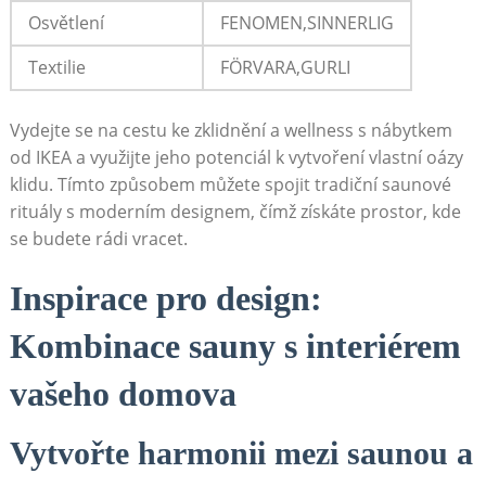
Osvětlení
FENOMEN,SINNERLIG
Textilie
FÖRVARA,GURLI
Vydejte se na ⁤cestu​ ke zklidnění a wellness⁤ s​ nábytkem
od IKEA a využijte ​jeho potenciál k⁤ vytvoření vlastní oázy
klidu. Tímto způsobem můžete spojit tradiční saunové
rituály s moderním‍ designem, ‍čímž ‌získáte prostor, kde
se budete rádi vracet.
Inspirace ​pro design:
Kombinace sauny s interiérem
⁣vašeho ⁣domova
Vytvořte ⁣harmonii‍ mezi ‍saunou a