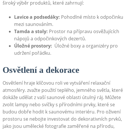
široký výběr produktů, které zahrnují:
Lavice a podsedáky:
Pohodlné místo k ⁢odpočinku
mezi saunováním.
Tamda a stoly:
Prostor na ‌přípravu osvěžujících
nápojů a ⁢odpočinkových dezertů.
Úložné prostory:
⁢ Úložné boxy a organizéry pro
udržení pořádku.
Osvětlení a dekorace
Osvětlení​ hraje klíčovou roli⁤ ve vytváření relaxační
atmosféry. zvažte použití teplého, jemného ​světla, které
dokáže udělat z vaší saunové‍ oblasti ‍útulný ráj.⁢ Můžete
⁣zvolit lampy nebo svíčky s⁢ přírodními prvky, které se
budou ​dobře hodit k saunovému interiéru. Pro oživení
prostoru se nebojte investovat do dekorativních prvků,⁢
jako jsou ⁣umělecké fotografie zaměřené na přírodu,