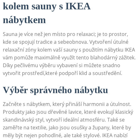
‍kolem sauny s IKEA
nábytkem
Sauna je ⁣více než jen místo pro⁢ relaxaci; je‌ to prostor,
kde‌ se spojují tradice a ​sebeobnova. Vytvoření⁢ útulné
relaxační zóny kolem vaší sauny ⁣s použitím ⁢nábytku IKEA
vám‍ pomůže ⁣maximálně využít tento ‍blahodárný​ zážitek.
Díky pečlivému výběru vybavení si⁤ můžete snadno
vytvořit ⁤prostředí,které podpoří klid ‍a soustředění.
Výběr správného⁤ nábytku
Začněte s nábytkem,⁤ který přináší harmonii a útulnost.​
Produkty‌ jako jsou dřevěné lavice,⁤ které ⁤evokují klasický
skandinávský styl, vytvoří ideální atmosféru. Také se
‌zaměřte⁣ na textilie, jako‌ jsou osušky a župany, které ​by
měly být nejen pohodlné, ale také ​stylové.‌ IKEA nabízí