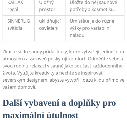
KALLAX
Úložný
Uložte do něj‍ saunové
regál
prostor
potřeby⁤ a kosmetiku.
SINNERLIG
uklidňující
Umístěte je do různé
svítidla
osvětlení
výšky ⁢pro variabilní
náladu.
Zkuste⁤ si do ⁤sauny přidat kusy, ‍které vytvářejí jedinečnou
atmosféru a zároveň⁢ poskytují komfort. Odměňte sebe⁢ a​
svou ⁢rodinu relaxací v sauně jako součást každodenního
života. Využijte kreativity‌ a nechte se ‌inspirovat⁤
severským designem, abyste vytvořili oázu‍ klidu přímo ve
vašem ⁤domově.
Další vybavení a doplňky⁣ pro
maximální útulnost