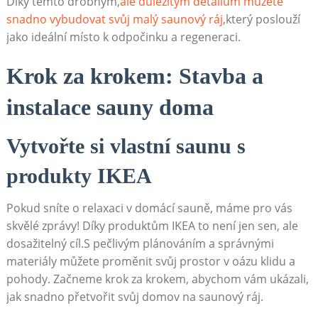
Díky těmto drobným,
ale důležitým detailům můžete
snadno vybudovat svůj malý saunový‌ ráj
,který‍ poslouží
⁣jako ideální místo k‌ odpočinku a regeneraci.
Krok ⁣za krokem: Stavba a
instalace​ sauny doma
Vytvořte si⁢ vlastní saunu s
⁢produkty IKEA
Pokud ⁢sníte ⁣o relaxaci v domácí⁢ sauně, máme pro vás ​
skvělé zprávy! ⁤Díky ⁢produktům IKEA to‍ není jen sen, ale
dosažitelný cíl.S pečlivým plánováním a správnými
materiály můžete proměnit svůj prostor​ v oázu​ klidu a⁤
pohody. Začneme krok za ⁣krokem, ‌abychom vám‌ ukázali,
jak snadno⁤ přetvořit svůj ​domov ​na saunový ráj.