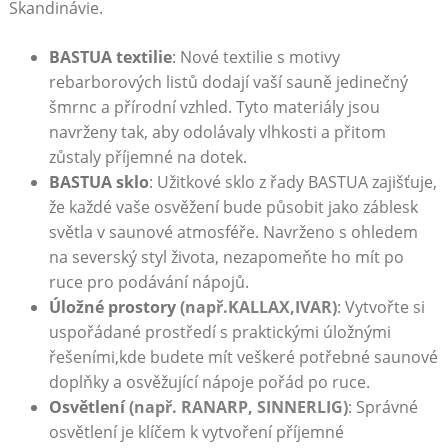
Skandinávie.
BASTUA textilie
: ⁢Nové textilie s ​motivy​
rebarborových⁢ listů dodají ⁣vaší ⁣sauně ​jedinečný
šmrnc a přírodní vzhled. Tyto ‍materiály ‌jsou
navrženy tak, aby⁢ odolávaly vlhkosti ‍a přitom
zůstaly příjemné​ na dotek.
BASTUA sklo
: Užitkové ⁢sklo⁤ z řady BASTUA zajišťuje,
že každé vaše osvěžení bude působit jako záblesk⁣
světla v saunové atmosféře. Navrženo​ s​ ohledem
na severský styl života,‍ nezapomeňte ho ⁣mít po
ruce pro podávání‍ nápojů.
Úložné prostory
(např.KALLAX,IVAR)
: Vytvořte si
uspořádané prostředí s praktickými úložnými
⁣řešeními,kde budete mít veškeré potřebné⁣ saunové
doplňky a osvěžující nápoje pořád po‌ ruce.
Osvětlení‌
(např. RANARP, SINNERLIG)
: Správné
osvětlení⁣ je klíčem⁤ k vytvoření příjemné