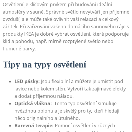
Osvětlení je klíčovým prvkem ​při ⁤budování ideální
atmosféry v ‍sauně. Správné světlo nevytváří jen příjemné
ovzduší, ale může také ovlivnit ⁣vaši relaxaci a celkový
zážitek. ⁢Při zařizování‍ vašeho domácího saunového ráje s
produkty IKEA je dobré vybrat osvětlení,‌ které podporuje
⁤klid a pohodu, např. mírně ‌rozptýlené světlo​ nebo
tlumené barvy.
Tipy na typy osvětlení
LED‌ pásky:
Jsou flexibilní a ⁣můžete je umístit pod
lavice ​nebo kolem stěn. Vytvoří tak zajímavé efekty
a dodat příjemnou náladu.
Optická vlákna:
​ Tento typ osvětlení‍ simuluje
hvězdnou⁢ oblohu a ⁤je skvělý pro ty, kteří hledají
něco originálního‍ a útulného.
Barevná terapie:
‌Pomocí osvětlení ‍v‌ různých