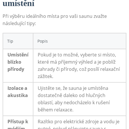
umístění
Při výběru ideálního místa pro vaši saunu zvažte
následující tipy:
Tip
Popis
Umístění⁤
Pokud je ‍to možné, vyberte si místo,
blízko
které má příjemný výhled a je ⁣poblíž
přírody
zahrady či přírody, což ⁢posílí relaxační
⁢zážitek.
Izolace ​a
Ujistěte se, že sauna je umístěna
akustika
dostatečně daleko od ⁤hlučných
⁤oblastí,​ aby nedocházelo k rušení
během relaxace.
Přístup k⁣
Razítko ​pro elektrické‌ zdroje a vodu je
médiím
nutné, pokud plánujete sauna ⁢s