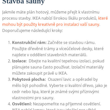
Stavba sauny
Jakmile máte plán hotový, můžeme přejít k vlastnímu
procesu ⁢stavby. IKEA nabízí širokou škálu⁤ produktů,
které‌
mohou⁢ být ⁤použity kreativně pro ‍instalaci vaší ⁣sauny
.
Doporučujeme následující‌ kroky:
Konstrukční rám:
Začněte⁢ se stavbou rámu.
Použijte ‌dřevěné trámy‌ a víceúčelové desky, které
najdete v oddělení stavebních materiálů.
Izolace:
⁢ Dbejte na​ kvalitní tepelnou izolaci,‍ pokud‌
plánujete sauna často používat.‌ Izolační ‌materiály
můžete ‍zakoupit právě u IKEA.
Pobytová plocha:
⁤ Osazení lavic a opěradel by
⁤mělo‌ být pohodlné. Vyberte si kvalitní dřevo, jako je
cedr nebo lipa, které je známé svými příznivými
vlastnostmi ‌pro sauny.
Osvětlení:
⁤Nezapomeňte na příjemné osvětlení.
IKEA nabízí lampy, ⁤které jsou ideální pro vlhké​