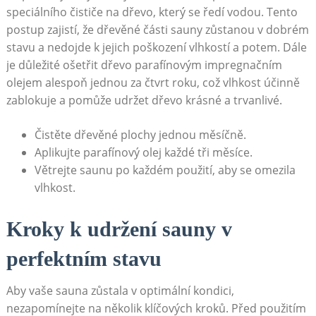
speciálního čističe na dřevo,⁢ který se ředí vodou. Tento
postup zajistí, že dřevěné části sauny zůstanou ‍v dobrém
stavu a nedojde k jejich poškození vlhkostí ‌a potem. Dále
je důležité ošetřit ⁣dřevo parafínovým⁢ impregnačním
olejem alespoň ⁤jednou za čtvrt roku, což vlhkost účinně
zablokuje a‍ pomůže udržet dřevo krásné a trvanlivé.
Čistěte dřevěné plochy jednou měsíčně.
Aplikujte parafínový olej každé tři​ měsíce.
Větrejte saunu po ​každém použití, aby se omezila
vlhkost.
Kroky k udržení sauny ⁢v
perfektním stavu
Aby vaše‍ sauna zůstala v ⁣optimální kondici,
⁤nezapomínejte na několik⁢ klíčových kroků. Před použitím