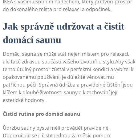
IKEA s vaším osobním‌ nádechem, který přetvoří prostor
do‌ dokonalého místa pro relaxaci a odpočinek.
Jak správně ⁢udržovat⁣ a čistit
domácí⁤ saunu
Domácí⁢ sauna​ se může stát ‌nejen místem pro ‍relaxaci,
ale také zdravou součástí vašeho životního stylu.Aby však
tento útulný ​prostor zůstal v​ perfektní ​kondici a vybízel k
opakovanému⁣ používání,⁢ je důležité‌ věnovat mu‍
patřičnou péči. Správná ⁤údržba ‌a pravidelné čištění jsou
klíčem k dlouhé životnosti sauny a‌ k‌ zachování její
‍estetické hodnoty.
Čistící⁤ rutina pro domácí‍ saunu
Údržbu sauny byste měli provádět​ pravidelně.
Doporučuje se ji ⁤čistit⁤ jednou za měsíc pomocí