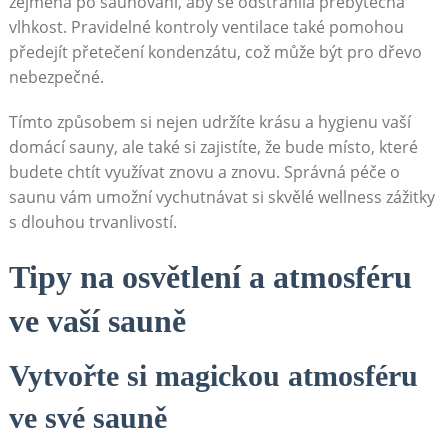
zejména po saunování, aby⁤ se odstranila přebytečná
vlhkost.‍ Pravidelné kontroly ventilace také pomohou⁣
předejít přetečení kondenzátu, což může být ‍pro dřevo
nebezpečné.
Tímto způsobem si⁤ nejen udržíte‍ krásu a hygienu vaší
domácí sauny, ale také si zajistíte, že bude místo, ‌které
budete​ chtít ​využívat⁤ znovu a znovu.⁤ Správná péče‍ o
saunu vám umožní vychutnávat si skvělé wellness ‍zážitky
s dlouhou trvanlivostí.
Tipy na ​osvětlení a atmosféru
ve ⁢vaší sauně
Vytvořte ⁤si magickou atmosféru
⁣ve své sauně