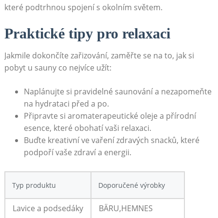
které podtrhnou spojení ⁢s okolním ⁢světem.
Praktické tipy‍ pro relaxaci
Jakmile⁢ dokončíte zařizování, ‌zaměřte⁣ se⁣ na ‍to, jak ​si
pobyt u ⁤sauny ⁢co nejvíce⁣ užít:
Naplánujte si‍ pravidelné ‌saunování a nezapomeňte
na ‌hydrataci před a po.
Připravte si aromaterapeutické oleje a přírodní‍
esence, které⁢ obohatí ⁢vaši relaxaci.
Buďte ‍kreativní ve ⁢vaření zdravých snacků, které
podpoří vaše zdraví ​a energii.
Typ‍ produktu
Doporučené‌ výrobky
Lavice a podsedáky
BÄRU,HEMNES