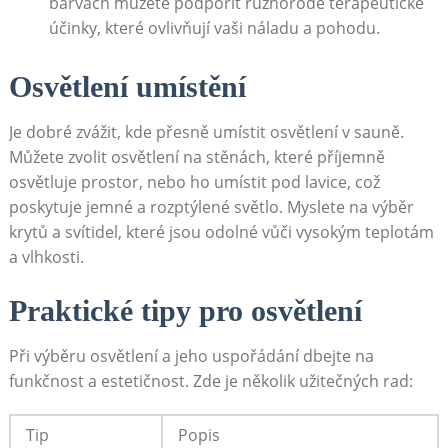
barvách můžete podpořit ⁢různorodé‌ terapeutické
účinky, které ovlivňují ⁣vaši ‍náladu a pohodu.
Osvětlení umístění
Je ⁢dobré zvážit, kde přesně umístit osvětlení⁢ v sauně.
Můžete zvolit osvětlení na stěnách, které příjemně
osvětluje ‌prostor, nebo ho umístit pod lavice, což
poskytuje‌ jemné a rozptýlené světlo. ⁤Myslete na výběr
krytů a ⁢svítidel, které jsou odolné vůči vysokým teplotám
a vlhkosti.
Praktické ‍tipy ‍pro‌ osvětlení
Při výběru ‍osvětlení ⁢a⁤ jeho uspořádání dbejte na
funkčnost⁣ a estetičnost. Zde je několik ⁤užitečných rad:
Tip
Popis