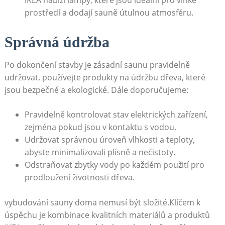
prostředí a dodají ⁤sauně útulnou atmosféru.
Správná ‍údržba
Po dokončení stavby ⁣je ​zásadní‍ saunu⁤ pravidelně
udržovat. používejte⁤ produkty na údržbu dřeva,⁣ které
jsou ⁤bezpečné a ⁣ekologické. Dále doporučujeme:
Pravidelně kontrolovat stav elektrických zařízení,
zejména pokud jsou‍ v kontaktu s vodou.
Udržovat správnou úroveň vlhkosti a teploty,
abyste minimalizovali plísně a nečistoty.
Odstraňovat zbytky vody ⁤po každém použití‌ pro
prodloužení⁢ životnosti ⁢dřeva.
vybudování sauny doma nemusí ⁣být‌ složité.Klíčem⁣ k
úspěchu⁢ je ⁤kombinace ⁣kvalitních materiálů a produktů