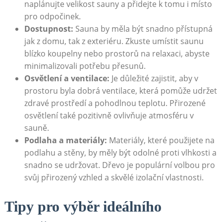
‍naplánujte velikost sauny a ‌přidejte k tomu ⁢i místo
⁤pro odpočinek.
Dostupnost:
Sauna by měla ​být snadno‍ přístupná
jak z⁤ domu, tak z exteriéru. Zkuste⁢ umístit saunu
blízko koupelny⁤ nebo ‍prostorů ⁣na relaxaci, abyste
minimalizovali potřebu přesunů.
Osvětlení a ventilace:
Je důležité zajistit, aby v
prostoru⁢ byla dobrá ventilace, která pomůže udržet
zdravé⁢ prostředí a pohodlnou teplotu. Přirozené​
osvětlení také pozitivně ovlivňuje atmosféru v
sauně.
Podlaha a materiály:
Materiály, které použijete na
podlahu a stěny, by měly být odolné proti vlhkosti a
snadno se udržovat. Dřevo je ⁣populární volbou pro
svůj přirozený vzhled a ⁣skvělé izolační vlastnosti.
Tipy pro ​výběr ideálního