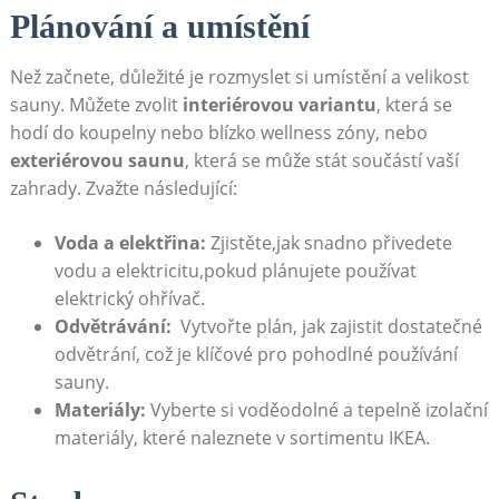
Plánování⁢ a umístění
Než ⁣začnete, důležité je rozmyslet ⁤si ‍umístění a velikost
sauny.‍ Můžete⁤ zvolit⁣
interiérovou variantu
, která se
‌hodí do⁤ koupelny⁣ nebo⁤ blízko ‍wellness zóny, ⁤nebo
exteriérovou saunu
, ⁤která ​se může stát součástí vaší
zahrady. ⁢Zvažte ⁢následující:
Voda a elektřina:
Zjistěte,jak snadno ⁢přivedete
vodu⁣ a⁣ elektricitu,pokud plánujete ‌používat
elektrický ohřívač.
Odvětrávání:
⁣ Vytvořte plán, jak⁣ zajistit dostatečné
odvětrání, což⁢ je klíčové pro pohodlné ⁣používání
⁣sauny.
Materiály:
Vyberte⁣ si voděodolné⁢ a tepelně izolační
​materiály, které naleznete v sortimentu ‌IKEA.