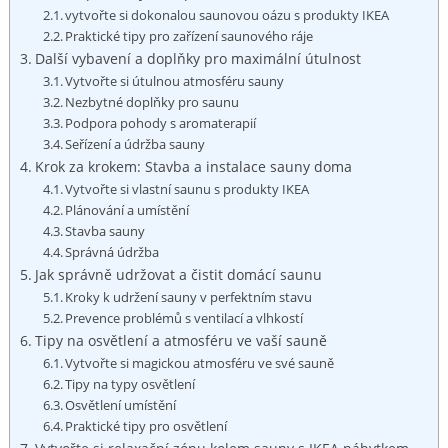
vytvořte si dokonalou saunovou oázu s produkty IKEA
Praktické⁤ tipy⁤ pro zařízení saunového ráje
Další vybavení a doplňky⁣ pro maximální útulnost
Vytvořte ‌si útulnou ​atmosféru ⁣sauny
Nezbytné doplňky pro saunu
Podpora pohody ‍s ⁤aromaterapií
Seřízení⁤ a⁤ údržba sauny
Krok ⁣za krokem: Stavba a instalace​ sauny doma
Vytvořte si⁢ vlastní saunu s ⁢produkty IKEA
Plánování⁢ a umístění
Stavba sauny
Správná ‍údržba
Jak správně ⁢udržovat⁣ a čistit domácí⁤ saunu
Kroky k udržení sauny ⁢v perfektním stavu
Prevence problémů s ventilací a vlhkostí
Tipy na ​osvětlení a atmosféru ve ⁢vaší sauně
Vytvořte ⁤si magickou atmosféru ⁣ve své sauně
Tipy na typy osvětlení
Osvětlení umístění
Praktické ‍tipy ‍pro‌ osvětlení