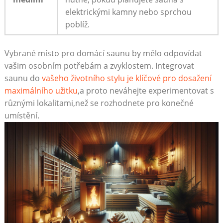
elektrickými kamny nebo ⁣sprchou
poblíž.
Vybrané‌ místo pro domácí saunu ⁤by mělo ⁢odpovídat
vašim ⁣osobním potřebám a‍ zvyklostem. Integrovat
saunu do
vašeho životního ‍stylu je⁢ klíčové ⁣pro dosažení
maximálního užitku
,a proto‌ neváhejte​ experimentovat s
různými lokalitami,než se rozhodnete pro konečné
umístění.