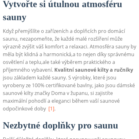
Vytvořte ‌si útulnou ​atmosféru
⁣sauny
Když​ přemýšlíte o zařízeních⁣ a doplňcích ⁣pro domácí
saunu, nezapomeňte, že každé malé ​rozšíření⁢ může
výrazně⁢ zvýšit‌ váš‍ komfort a relaxaci. Atmosféra sauny by
⁤měla být klidná a harmonická,a to nejen‌ díky ‌správnému
osvětlení a teplu,ale také výběrem praktického ⁣a⁤
příjemného vybavení.⁤
Kvalitní saunové kilty ⁤a ručníky
jsou základem každé sauny. S výrobky, ⁤které jsou​
vyrobeny ze 100% certifikované bavlny, jako jsou dámské
‍saunové kilty ‌značky‍ Doma v županu, si zajistíte
maximální pohodlí a⁤ eleganci‍ během vaší saunové
odpočinkové doby ⁤
[1]
.
Nezbytné doplňky pro saunu