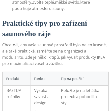
‌atmosféry.Zvolte teplé,měkké světlo,které
podtrhuje atmosféru sauny.
Praktické⁤ tipy⁤ pro zařízení
saunového ráje
Chcete-li, aby⁣ vaše saunové prostředí bylo nejen krásné,
ale také⁢ praktické, zaměřte se na organizaci a‌
modularitu. Zde je​ několik‌ tipů, jak využít produkty IKEA
pro ​maximalizaci vašeho zážitku:
Produkt
Funkce
Tip na použití
BASTUA
Vysoká
Položte je na lehátka⁣
ručníky
savost a
pro​ extra‍ pohodlí a
design
styl.