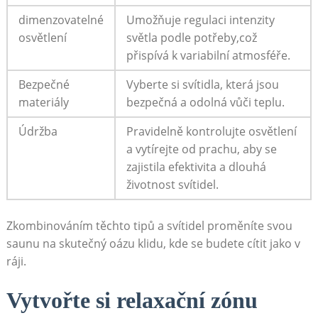
dimenzovatelné
Umožňuje regulaci intenzity
osvětlení
světla podle potřeby,což
přispívá k⁢ variabilní atmosféře.
Bezpečné
Vyberte ‍si svítidla, která jsou
materiály
bezpečná a odolná vůči teplu.
Údržba
Pravidelně⁤ kontrolujte osvětlení
a vytírejte od prachu, aby se
zajistila efektivita⁢ a dlouhá
⁣životnost svítidel.
Zkombinováním ⁢těchto tipů a svítidel proměníte svou
saunu ‌na skutečný‌ oázu klidu, kde se budete cítit ‍jako v
ráji.
Vytvořte si​ relaxační zónu