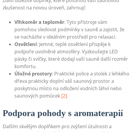
Další důležité doplňky, které posunou vaši saunovou
⁤zkušenost na novou úroveň, zahrnují:
Vlhkoměr a teploměr
: Tyto⁣ přístroje vám
pomohou sledovat podmínky v sauně a zajistit,​ že
se nacházíte ⁤v ideálním prostředí pro relaxaci.
Osvětlení
: Jemné, teplé osvětlení přispěje k
podpoře uvolněné atmosféry. Vyzkoušejte LED
pásky či svíčky, které dodají⁤ vaší sauně další rozměr
komfortu.
Úložné prostory
: Praktické police a stolek z lehkého
⁢dřeva prakticky doplní váš saunový prostor‍ a
poskytnou místo na odložení vodních ‍láhví nebo
‍saunových pomůcek
[2]
.
Podpora pohody ‍s ⁤aromaterapií
Dalším skvělým doplňkem pro‍ zvýšení útulnosti a‌