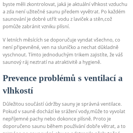
byste‍ měli zkontrolovat, jaká je ‌aktuální vlhkost vzduchu
a zda není užitečné saunu předem vyvětrat. Po ‌každém
saunování je⁢ dobré utřít vodu⁣ z​ laviček a stěn,což
pomůže zabránit vzniku plísní.
V letních měsících se doporučuje‍ vyndat všechno, co
není připevněné, ⁣ven na ⁣sluníčko a ⁢nechat‌ důkladně
vyschnout. Tímto jednoduchým trikem zajistíte, že váš
saunový ráj‌ neztratí na atraktivitě a⁢ hygieně.
Prevence problémů s ventilací a
vlhkostí
Důležitou součástí‍ údržby ⁤sauny je‌ správná ventilace.
Pokud v ⁣sauně dochází ke srážení vody,může to vyvolat⁤
nepříjemné ‍pachy ⁢nebo dokonce plísně. ⁢Proto je‌
doporučeno ‍saunu během⁢ používání dobře větrat, a to