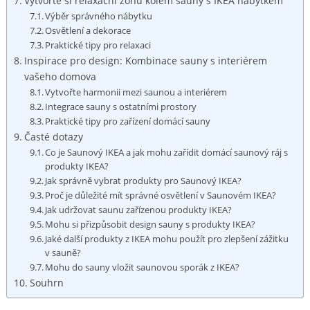
Vytvořte si​ relaxační zónu ‍kolem sauny s IKEA nábytkem
Výběr správného⁤ nábytku
Osvětlení a dekorace
Praktické tipy‍ pro relaxaci
Inspirace ​pro design: Kombinace sauny s interiérem
⁣vašeho ⁣domova
Vytvořte ⁣harmonii‍ mezi ‍saunou a ‍interiérem
Integrace sauny s ostatními ⁣prostory
Praktické tipy‌ pro zařízení ‌domácí sauny
Časté dotazy
Co je Saunový‍ IKEA a jak mohu zařídit domácí saunový ráj s
produkty IKEA?
Jak správně vybrat produkty pro Saunový IKEA?
Proč je důležité ‌mít správné osvětlení v Saunovém IKEA?
Jak​ udržovat ⁤saunu zařízenou produkty IKEA?
Mohu si‍ přizpůsobit design sauny s produkty IKEA?
Jaké další produkty z⁤ IKEA mohu použít pro ‍zlepšení ⁣zážitku
v ‌sauně?
Mohu do ‍sauny⁣ vložit saunovou sporák z IKEA?
Souhrn