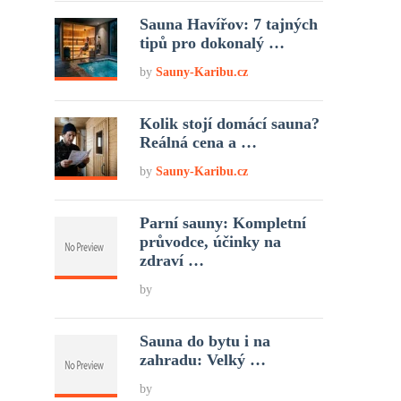
Sauna Havířov: 7 tajných
tipů pro dokonalý …
by
Sauny-Karibu.cz
Kolik stojí domácí sauna?
Reálná cena a …
by
Sauny-Karibu.cz
Parní sauny: Kompletní
průvodce, účinky na
zdraví …
by
Sauna do bytu i na
zahradu: Velký …
by