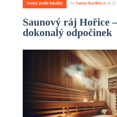
Sauny podle lokality
by
Sauny-Karibu.cz
on
22
Saunový ráj Hořice –
dokonalý odpočinek