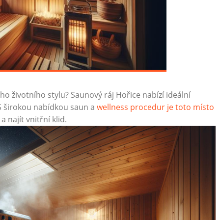
ho životního stylu? Saunový ráj Hořice nabízí ‌ideální
 S⁢ širokou nabídkou saun a
wellness procedur je toto ⁣místo
a‍ najít vnitřní klid.