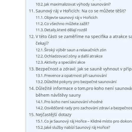
Jak ⁤maximalizovat výhody saunování?
Saunový ráj v Hořicích: Na co se⁣ můžete těšit?
Objevte saunový ráj v Hořicích
Co všechno můžete zažít?
Detaily,které ⁢dělají rozdíl
V⁣ této části se zaměříme na⁤ specifika​ a atrakce 
čekají?
Široký⁢ výběr saun ⁢a relaxačních zón
Ochladzovací zóny a další atrakce
Aktivity a speciální akce
Bezpečnost a ​zdraví: Jak ⁢se⁣ sauně vyhnout v p
Prevence a opatrnost‍ při⁢ saunování
Důležité pokyny⁣ pro bezpečné saunování
Důležité‍ informace⁣ o⁤ tom,pro koho ⁣není sauno
během⁣ návštěvy ⁢sauny
Pro koho není saunování vhodné
Osvědčené rady ​pro zachování zdraví a bezpečno
Nejčastější dotazy
Co je ⁤Saunový ráj Hořice – Klidné místo ⁢pro doko
Jaké služby nabízí Saunový ráj Hořice?