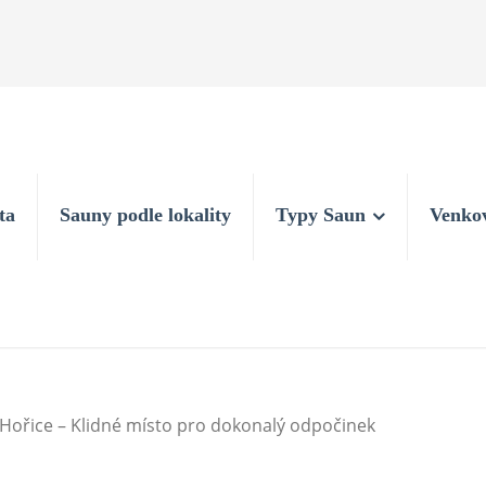
ta
Sauny podle lokality
Typy Saun
Venko
 Hořice – Klidné místo pro dokonalý odpočinek