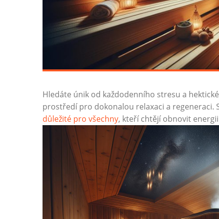
Hledáte únik​ od každodenního stresu‍ a ⁤hektické
prostředí⁤ pro dokonalou ‌relaxaci a regeneraci.‍
důležité pro všechny
, kteří chtějí obnovit‌ energii ⁤