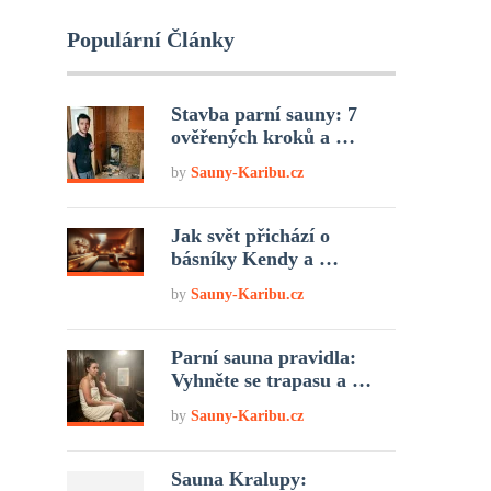
Populární Články
Stavba parní sauny: 7
ověřených kroků a …
by
Sauny-Karibu.cz
Jak svět přichází o
básníky Kendy a …
by
Sauny-Karibu.cz
Parní sauna pravidla:
Vyhněte se trapasu a …
by
Sauny-Karibu.cz
Sauna Kralupy: