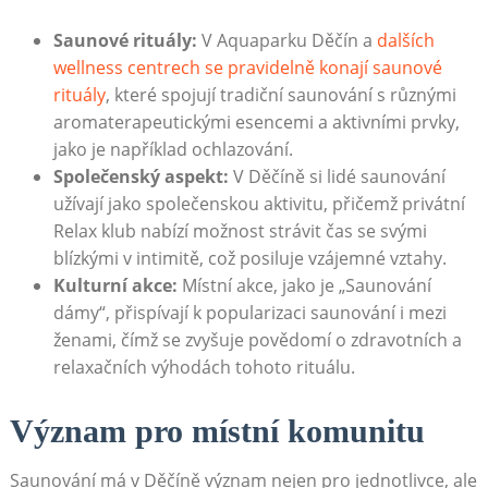
Saunové rituály:
V Aquaparku Děčín ‌a
dalších
wellness centrech se ⁤pravidelně konají saunové
rituály
, které spojují tradiční ⁢saunování​ s různými
aromaterapeutickými ⁢esencemi a aktivními prvky,
⁣jako je ​například⁤ ochlazování.
Společenský aspekt:
V‌ Děčíně si lidé saunování
užívají jako společenskou‍ aktivitu, ⁢přičemž ⁢privátní
Relax klub nabízí možnost ⁤strávit čas se svými‌
blízkými v intimitě, ⁤což posiluje vzájemné vztahy.
Kulturní akce:
Místní akce, jako je „Saunování
dámy“, přispívají ‌k ‍popularizaci saunování‍ i mezi
ženami,⁤ čímž se zvyšuje povědomí o zdravotních ⁤a
relaxačních výhodách tohoto rituálu.
Význam pro ‍místní‌ komunitu
Saunování má v Děčíně význam nejen pro jednotlivce, ale