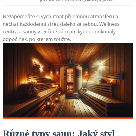
Nezapomeňte⁣ si vychutnat příjemnou atmosféru a
nechat každodenní stres⁣ daleko za sebou. Wellness
centra ‍a‌ sauny v Děčíně vám poskytnou dokonalý
odpočinek, po kterém toužíte.
Různé typy saun: Jaký​ styl