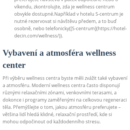
víkendu, zkontrolujte, zda ‌je wellness centrum
obvykle dostupné.Například v hotelu S-centrum ​je
nutné rezervovat si návštěvu předem, a to buď⁤
osobně,‍ nebo telefonicky([S-centrum](https://hotel-
decin.com/wellness/)).
Vybavení⁢ a ⁢atmosféra ⁢wellness
center
Při výběru wellness ⁢centra byste ​měli‍ zvážit také ⁣vybavení
a atmosféru. Moderní wellness centra často disponují
různými relaxačními zónami, venkovními terasami,⁢ a
dokonce ‍i programy ‍zaměřenými na celkovou regeneraci
těla. Přemýšlejte o tom, jakou atmosféru preferujete‍ –‍
většina ⁤lidí​ hledá‌ klidné, relaxační prostředí, kde si
mohou odpočinout​ od každodenního stresu.