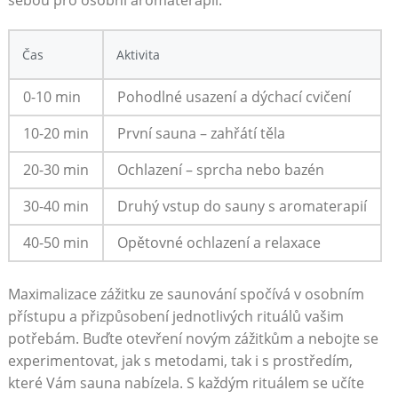
Čas
Aktivita
0-10 min
Pohodlné usazení a dýchací cvičení
10-20 ‍min
První sauna – zahřátí ⁤těla
20-30 min
Ochlazení – sprcha nebo bazén
30-40 ‍min
Druhý vstup ‍do sauny​ s aromaterapií
40-50​ min
Opětovné‍ ochlazení a relaxace
Maximalizace zážitku ze⁢ saunování spočívá v osobním
přístupu a⁤ přizpůsobení jednotlivých rituálů vašim
potřebám.‌ Buďte otevření novým zážitkům a nebojte se‍
experimentovat, jak s ⁣metodami, tak i‍ s prostředím,
které Vám sauna nabízela. S každým ‍rituálem se učíte