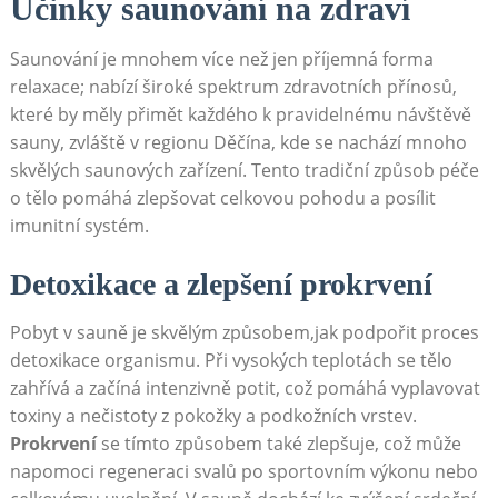
Účinky saunování‌ na zdraví
Saunování je mnohem více než ⁢jen příjemná ⁤forma
relaxace; nabízí ⁤široké spektrum zdravotních přínosů,
které by⁢ měly přimět každého⁣ k pravidelnému návštěvě
sauny, zvláště v regionu‌ Děčína, kde se‍ nachází mnoho
skvělých saunových zařízení.⁢ Tento tradiční způsob péče
o tělo pomáhá⁣ zlepšovat celkovou pohodu a posílit
imunitní ⁢systém.
Detoxikace⁢ a zlepšení prokrvení
Pobyt⁣ v sauně je skvělým způsobem,jak podpořit proces
detoxikace organismu. Při vysokých teplotách se tělo
zahřívá a začíná intenzivně potit, což pomáhá vyplavovat
⁣toxiny⁣ a‍ nečistoty z pokožky a podkožních vrstev.
Prokrvení
⁣se tímto⁣ způsobem také zlepšuje, což může
napomoci regeneraci ⁣svalů⁤ po sportovním výkonu ‌nebo