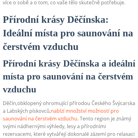
více o sobě ⁣a o⁤ tom, co vaše⁢ tělo skutečně potřebuje.
Přírodní krásy Děčínska:
Ideální místa pro saunování⁣ na
čerstvém vzduchu
Přírodní krásy Děčínska​ a ideální
místa pro saunování na čerstvém
vzduchu
Děčín,obklopený ohromující přírodou Českého Švýcarska
⁢a Labských ​pískovců,
nabízí množství možností pro
saunování ⁢na čerstvém vzduchu
. Tento region je ‌známý
svými ⁤nádhernými výhledy, lesy a ‍přírodními‌
rezervacemi, které ‌vytvářejí dokonalé zázemí pro ⁣relaxaci