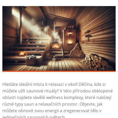
Hledáte ideální místa k‌ relaxaci v okolí Děčína, kde​ si
můžete užít saunové rituály? V ⁤této ⁤přírodou ⁢obklopené
oblasti najdete ‌skvělé ​wellness komplexy, které nabízejí
různé typy ⁣saun⁢ a ​relaxačních prostor. Objevte, jak
můžete obnovit svou ⁢energii a zregenerovat tělo v‌
jedinečných saunových ⁣světech.