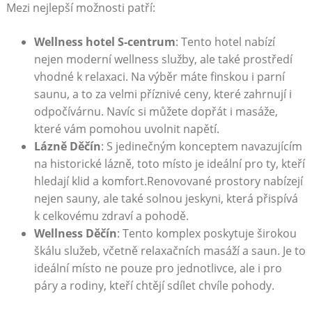
Mezi nejlepší ⁣možnosti patří:
Wellness hotel⁢ S-centrum
: Tento hotel nabízí
nejen moderní wellness služby, ale ‌také prostředí⁣
vhodné⁢ k relaxaci. Na výběr⁢ máte finskou i parní
‍saunu, a to‍ za velmi příznivé ceny, které zahrnují ‍i
odpočívárnu. Navíc si ​můžete dopřát​ i masáže,
které vám pomohou uvolnit napětí.
Lázně Děčín
:⁤ S ⁢jedinečným konceptem navazujícím
na⁢ historické lázně, toto místo je ⁤ideální pro‍ ty, kteří
hledají klid⁤ a‌ komfort.Renovované ​prostory nabízejí
nejen‍ sauny, ale také solnou jeskyni, která přispívá
k ‍celkovému zdraví a​ pohodě.
Wellness‌ Děčín
: Tento komplex poskytuje širokou
škálu služeb, včetně relaxačních ‍masáží ⁤a saun. Je to⁢
ideální⁣ místo​ ne pouze pro⁤ jednotlivce, ale i​ pro
⁢páry a ‍rodiny, kteří chtějí sdílet chvíle pohody.