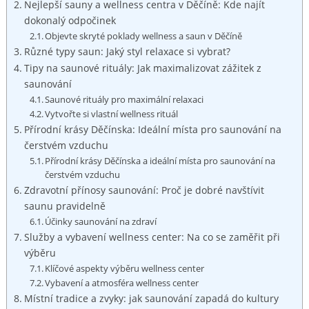
Nejlepší sauny⁣ a wellness centra ​v Děčíně: Kde najít⁢
dokonalý‍ odpočinek
Objevte ⁢skryté poklady wellness a saun ​v ​Děčíně
Různé typy saun: Jaký​ styl relaxace si vybrat?
Tipy na saunové rituály: Jak maximalizovat zážitek​ z
⁢saunování
Saunové rituály ⁣pro maximální ‍relaxaci
Vytvořte si vlastní ‍wellness rituál
Přírodní krásy Děčínska: Ideální místa pro saunování⁣ na
čerstvém vzduchu
Přírodní krásy Děčínska​ a ideální místa pro saunování na
čerstvém vzduchu
Zdravotní⁣ přínosy saunování: Proč je dobré navštívit
saunu pravidelně
Účinky saunování‌ na zdraví
Služby​ a⁢ vybavení wellness center: Na co se zaměřit při
výběru
Klíčové aspekty výběru ‍wellness ​center
Vybavení⁢ a ⁢atmosféra ⁢wellness center
Místní tradice a zvyky: jak⁤ saunování zapadá do kultury