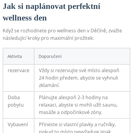
Jak si‌ naplánovat perfektní
⁢wellness den
Když se rozhodnete pro⁣ wellness‍ den v‍ Děčíně, zvažte
následující kroky pro maximální prožitek:
Aktivita
Doporučení
rezervace
Vždy si rezervujte své místo‍ alespoň
24 ‍hodin předem,⁢ abyste se vyhnuli⁢
zklamání.
Doba
Plánujte alespoň ⁢2-3 hodiny na​
pobytu
relaxaci, abyste si mohli užít saunu,
masáže a odpočinkové zóny.
Vybavení
Přineste si vlastní plavky a ručníky,
pokud to‍ místo nevyžaduje jinak.