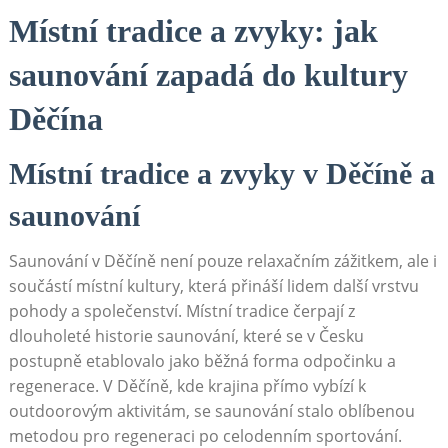
Místní tradice a zvyky: jak⁤
saunování zapadá do kultury
Děčína
Místní tradice⁢ a ​zvyky v Děčíně​ a
saunování
Saunování v ⁤Děčíně‍ není pouze‍ relaxačním zážitkem, ale i⁤
součástí ⁢místní kultury, která přináší lidem další vrstvu
pohody a společenství.⁣ Místní tradice čerpají z
dlouholeté historie saunování, které​ se⁢ v Česku ​
postupně etablovalo ​jako běžná forma⁣ odpočinku ⁢a ​
regenerace. ⁣V ‍Děčíně, kde krajina přímo vybízí k
outdoorovým aktivitám, se saunování stalo oblíbenou
metodou pro regeneraci⁤ po celodenním sportování.