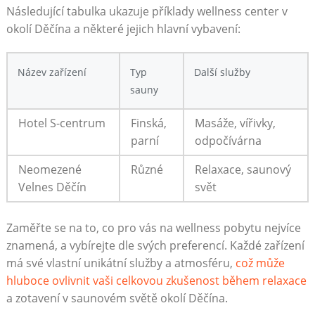
Následující⁢ tabulka ukazuje příklady wellness center v​
okolí Děčína a některé jejich hlavní⁣ vybavení:
Název zařízení
Typ
Další služby
sauny
Hotel⁤ S-centrum
Finská,
Masáže, vířivky,
parní
odpočívárna
Neomezené
Různé
Relaxace, saunový
Velnes Děčín
svět
Zaměřte se na to, co pro vás na wellness pobytu nejvíce
znamená, ⁣a vybírejte dle ⁤svých preferencí. Každé zařízení
má své​ vlastní unikátní služby⁤ a atmosféru,⁤
což může⁤
hluboce ovlivnit vaši celkovou zkušenost během⁣ relaxace
a ⁢zotavení​ v saunovém světě okolí Děčína.