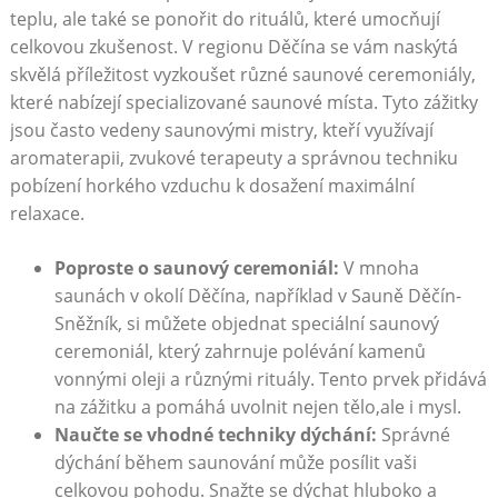
teplu, ale také se ponořit do rituálů, ⁣které umocňují
celkovou zkušenost. ⁣V regionu Děčína​ se vám ⁢naskýtá
skvělá ​příležitost⁤ vyzkoušet různé ‌saunové ceremoniály,
které nabízejí⁣ specializované saunové ‌místa. Tyto zážitky
jsou často⁣ vedeny saunovými mistry,‌ kteří využívají​
aromaterapii, zvukové terapeuty a správnou⁢ techniku
pobízení horkého vzduchu k dosažení maximální⁤
relaxace.
Poproste ⁤o saunový ceremoniál:
V mnoha
saunách⁤ v ‌okolí Děčína, například⁢ v Sauně Děčín-
Sněžník, si můžete ‍objednat speciální saunový
ceremoniál, který zahrnuje polévání kamenů
vonnými oleji a různými rituály. Tento ⁣prvek přidává
na⁤ zážitku a ⁣pomáhá uvolnit​ nejen tělo,ale⁤ i mysl.
Naučte⁢ se vhodné ⁣techniky⁤ dýchání:
Správné
dýchání během saunování⁣ může posílit ⁣vaši
‌celkovou ⁢pohodu. Snažte se ‌dýchat hluboko a