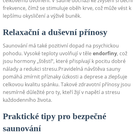
celkovému ‌uvolnění.⁣ V sauně dochází ke zvýšení ⁢srdeční
frekvence, čímž se stimuluje oběh ⁢krve, což může vést k
‍lepšímu okysličení a výživě buněk.
Relaxační⁤ a⁤ duševní přínosy
Saunování má také pozitivní ‍dopad na‍ psychickou
pohodu. Vysoké⁣ teploty uvolňují v těle
endorfiny
, což
jsou ‍hormony⁣ „štěstí“, které přispívají k pocitu dobré
nálady‌ a redukci ​stresu.Pravidelná návštěva‌ sauny
pomáhá zmírnit příznaky úzkosti a deprese a zlepšuje⁤
celkovou kvalitu spánku. Takové zdravotní přínosy jsou
nesmírně důležité pro ty, kteří žijí v napětí a⁢ stresu
každodenního života.
Praktické tipy pro bezpečné
saunování