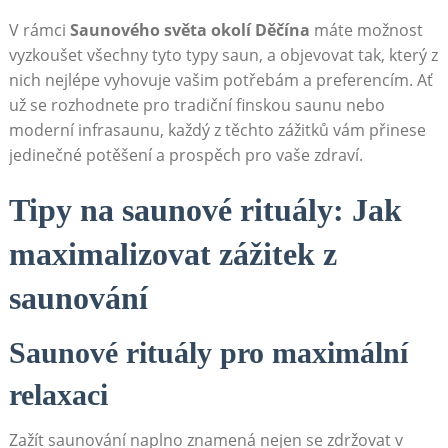
V ‌rámci
Saunového světa okolí Děčína
máte možnost
vyzkoušet všechny tyto typy saun, a objevovat tak,‍ který z
nich nejlépe vyhovuje vašim potřebám a ⁤preferencím. Ať
už se ​rozhodnete pro tradiční ⁢finskou saunu ⁣nebo
moderní infrasaunu, každý z⁤ těchto ⁣zážitků‍ vám přinese
jedinečné⁢ potěšení ⁣a prospěch ⁤pro vaše zdraví.
Tipy na saunové rituály: Jak
maximalizovat zážitek​ z
⁢saunování
Saunové rituály ⁣pro maximální
‍relaxaci
Zažít saunování naplno​ znamená​ nejen se zdržovat v