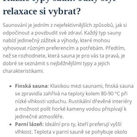
relaxace si vybrat?
Saunování je⁢ jedním z nejefektivnějších způsobů, jak si
odpočinout a povzbudit své⁣ zdraví. Každý typ sauny
nabízí ​jedinečný‌ zážitek ​a ‌výhody, které mohou⁣
vyhovovat ⁤různým preferencím a potřebám. Předtím,
než se‍ rozhodnete,‍ která sauna je pro‌ vás ta pravá, je
dobré se seznámit⁤ s ⁤nejběžnějšími typy a jejich
charakteristikami.
Finská sauna
: Klasikou mezi ⁢saunami, finská sauna
se zpravidla zahřívá na teploty ⁢kolem 80-90 °C při
nízké vlhkosti‌ vzduchu. Rustikální dřevěné interiéry
a možnost polít ⁢horké‌ kameny vodou⁢ přispívají k
jedinečné atmosféře.
Parní lázeň
: Ideální ⁢pro ‍ty, kteří preferují vyšší
vlhkost. Teplota v⁤ parní ⁤sauně​ se ​pohybuje⁢ okolo