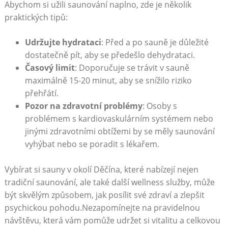
Abychom⁣ si užili saunování naplno, zde je několik
praktických tipů:
Udržujte ‍hydrataci
: Před a po sauně je důležité
dostatečně pít, aby se předešlo ​dehydrataci.
Časový​ limit
: Doporučuje se trávit v sauně
maximálně 15-20 ‍minut, aby se‌ snížilo riziko
přehřátí.
Pozor na zdravotní problémy
: Osoby s
problémem ‌s kardiovaskulárním⁢ systémem nebo
jinými zdravotními obtížemi by ⁢se měly saunování
vyhýbat ‌nebo se‌ poradit s lékařem.
Vybírat si sauny v okolí Děčína, které nabízejí nejen
tradiční saunování,‍ ale také další wellness služby, může ​
být skvělým způsobem, ⁣jak posílit své zdraví a zlepšit
psychickou pohodu.Nezapomínejte na pravidelnou
návštěvu,‍ která vám pomůže⁢ udržet ‌si vitalitu ⁣a celkovou