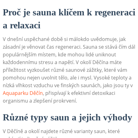
Proč ⁤je​ sauna klíčem k regeneraci
a relaxaci
V‌ dnešní⁤ uspěchané době si málokdo​ uvědomuje, jak
zásadní je věnovat čas‍ regeneraci. ​Sauna se stává ⁢čím dál
‌populárnějším místem, kde mohou lidé uniknout
každodennímu stresu a napětí.‍ V okolí Děčína ‍máte
příležitost vyzkoušet různé saunové zážitky,‌ které vám
pomohou nejen uvolnit tělo, ale i mysl. Vysoké teploty a
‌nízká‍ vlhkost vzduchu ve finských saunách, jako jsou ‍ty v
Aquaparku⁤ Děčín
, přispívají k ⁤efektivní‌ detoxikaci
organismu a zlepšení⁣ prokrvení.
Různé typy ​saun a jejich výhody
V Děčíně a okolí najdete různé ⁣varianty ​saun, které