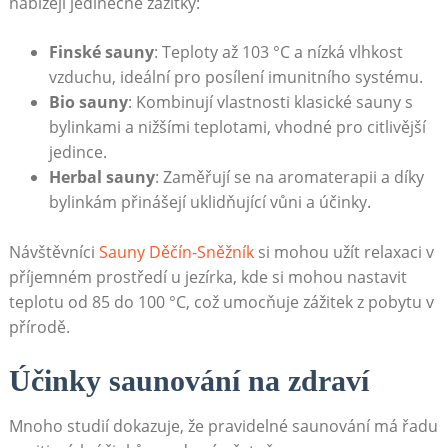
nabízejí jedinečné zážitky:
Finské sauny
:‍ Teploty‍ až 103 °C a nízká‌ vlhkost
⁣vzduchu,‍ ideální pro posílení imunitního systému.
Bio ‌sauny
:‌ Kombinují vlastnosti klasické sauny​ s
bylinkami a nižšími ‍teplotami, ⁣vhodné pro citlivější
jedince.
Herbal⁢ sauny
: Zaměřují se na⁢ aromaterapii​ a díky
bylinkám⁣ přinášejí uklidňující vůni a účinky.
Návštěvníci
Sauny Děčín-Sněžník
si mohou užít relaxaci‌ v
příjemném‌ prostředí u jezírka, kde si mohou ⁤nastavit
teplotu od​ 85⁣ do 100 °C, což umocňuje zážitek‌ z pobytu v
přírodě.
Účinky saunování ‌na zdraví
Mnoho studií dokazuje,​ že⁤ pravidelné saunování má řadu