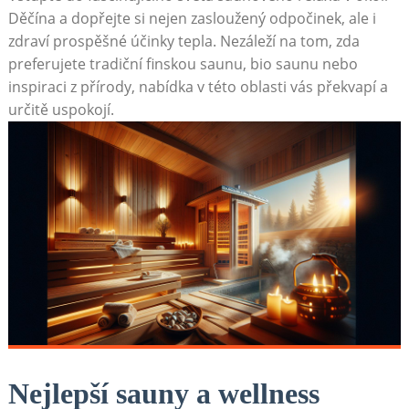
Děčína a⁤ dopřejte⁢ si nejen zasloužený odpočinek, ⁤ale i
zdraví prospěšné účinky tepla. Nezáleží⁢ na tom, zda
preferujete tradiční ⁢finskou saunu,​ bio saunu nebo
inspiraci⁤ z​ přírody, nabídka v této oblasti vás⁤ překvapí a
určitě ⁢uspokojí.
Nejlepší sauny⁣ a wellness