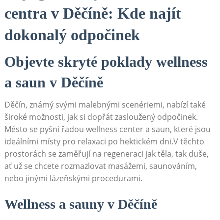
centra ​v Děčíně: Kde najít⁢
dokonalý‍ odpočinek
Objevte ⁢skryté poklady wellness
a saun ​v ​Děčíně
Děčín, známý⁤ svými malebnými scenériemi, nabízí také
široké možnosti, jak‍ si dopřát zasloužený ‌odpočinek.
Město ⁣se⁢ pyšní ⁣řadou wellness center a saun, které jsou
ideálními místy pro relaxaci po hektickém dni.V těchto
prostorách se zaměřují na regeneraci jak ​těla, ‌tak duše,
ať ⁤už se chcete⁣ rozmazlovat masážemi, saunováním,
nebo‌ jinými ⁣lázeňskými procedurami.
Wellness a sauny v Děčíně