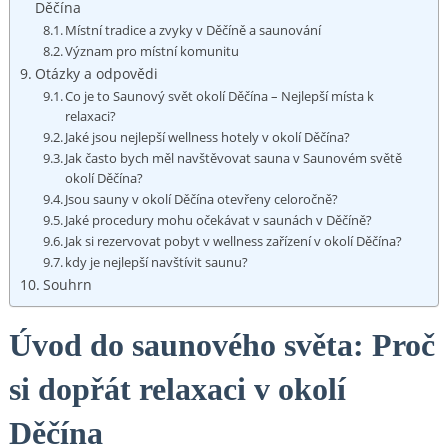
Děčína
Místní tradice⁢ a ​zvyky v Děčíně​ a saunování
Význam pro ‍místní‌ komunitu
Otázky​ a odpovědi
Co⁢ je to⁤ Saunový svět okolí Děčína – Nejlepší ‍místa k
relaxaci?
Jaké jsou nejlepší wellness hotely ‍v okolí Děčína?
Jak⁤ často ⁣bych měl ‌navštěvovat‌ sauna v Saunovém světě
okolí Děčína?
Jsou sauny v okolí Děčína otevřeny celoročně?
Jaké procedury⁤ mohu​ očekávat v ‌saunách v Děčíně?
Jak si rezervovat pobyt v wellness ⁢zařízení v ‌okolí Děčína?
kdy je nejlepší navštívit saunu?
Souhrn
Úvod do saunového světa: Proč
si dopřát relaxaci v okolí
Děčína