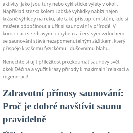
aktivity, jako jsou túry⁢ nebo cyklistické výlety v okolí.
Například stezka kolem Labské ⁣vyhlídky nabízí nejen
‌krásné výhledy na řeku, ale také přístup⁤ k místům, kde si
můžete odpočinout a užít si saunování⁣ v ​přírodě. V
kombinaci se zdravým pohybem a čerstvým vzduchem
se ​saunování ⁣stává nezapomenutelným ​zážitkem, který
⁤přispěje k​ vašemu fyzickému i duševnímu blahu.
Nenechte si ujít příležitost⁣ prozkoumat saunový svět‌
okolí ‌Děčína a využít​ krásy​ přírody k maximální relaxaci a
regeneraci!
Zdravotní⁣ přínosy saunování:
Proč je dobré navštívit saunu
pravidelně