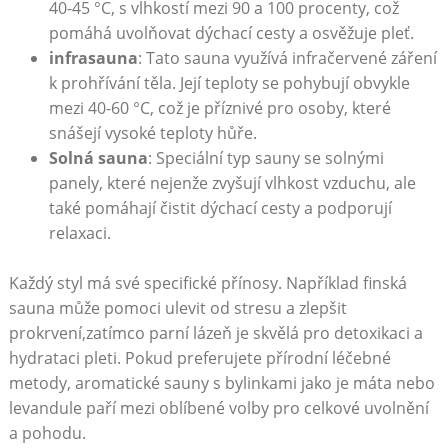
40-45 °C, s vlhkostí⁣ mezi 90 ​a 100 procenty,⁢ což
pomáhá ‌uvolňovat dýchací cesty a osvěžuje pleť.
infrasauna
: Tato sauna využívá infračervené záření‍
k ‍prohřívání těla. ⁣Její teploty ⁤se ⁢pohybují⁣ obvykle
mezi 40-60 °C, což⁤ je příznivé pro osoby, které
snášejí vysoké teploty ⁢hůře.
Solná‌ sauna
: ⁤Speciální typ⁢ sauny⁤ se solnými
⁤panely, které⁤ nejenže zvyšují vlhkost‌ vzduchu, ale
také pomáhají čistit dýchací cesty a podporují
relaxaci.
Každý styl má‍ své ‌specifické přínosy. Například finská
sauna může pomoci ulevit od stresu a zlepšit
prokrvení,zatímco parní⁣ lázeň je skvělá ⁣pro detoxikaci a
hydrataci pleti. ‍Pokud preferujete‍ přírodní léčebné
metody, aromatické sauny s ⁢bylinkami ⁤jako ​je‌ máta nebo
levandule paří mezi oblíbené volby pro celkové uvolnění​
a pohodu.