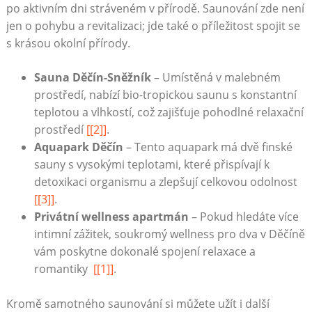
po aktivním dni‌ stráveném v přírodě.‍ Saunování zde není
jen o pohybu a ⁢revitalizaci; jde‍ také o příležitost⁢ spojit se
⁤s krásou okolní přírody.
Sauna Děčín-Sněžník
– Umístěná v ‍malebném
‍prostředí, nabízí bio-tropickou saunu s ‍konstantní
teplotou a vlhkostí, což zajišťuje pohodlné‍ relaxační
prostředí
[[2]]
.
Aquapark Děčín
– ⁤Tento aquapark má dvě finské
sauny s vysokými teplotami, které přispívají k
⁢detoxikaci organismu a zlepšují celkovou ‌odolnost
[[3]]
.
Privátní wellness apartmán
–‌ Pokud hledáte více
⁣intimní zážitek, soukromý wellness pro⁤ dva​ v Děčíně⁢
vám poskytne dokonalé spojení relaxace a
romantiky ⁢
[[1]]
.
Kromě samotného saunování‍ si ‌můžete užít i další