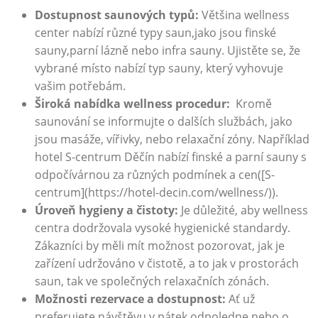
Dostupnost saunových typů:
Většina⁣ wellness
center nabízí ​různé typy saun,jako ‍jsou finské‍
sauny,parní lázně‍ nebo infra sauny. Ujistěte se, že
‍vybrané místo‍ nabízí typ sauny, který vyhovuje
vašim⁢ potřebám.
Široká ‍nabídka​ wellness procedur:
‍ Kromě
saunování ​se⁤ informujte o⁢ dalších službách, ​jako ​
jsou‌ masáže, vířivky,⁢ nebo relaxační zóny. Například
hotel S-centrum Děčín ‌nabízí finské a parní ​sauny​ s
⁣odpočívárnou za různých podmínek a cen([S-
centrum](https://hotel-decin.com/wellness/)).
Úroveň ⁣hygieny a čistoty:
Je důležité, aby wellness​
centra ⁢dodržovala⁣ vysoké hygienické standardy.
Zákazníci by ​měli mít‍ možnost pozorovat, jak je
zařízení udržováno v ⁢čistotě, a to jak v prostorách
‍saun, tak ⁢ve společných relaxačních zónách.
Možnosti​ rezervace ‍a ​dostupnost:
Ať ​už
preferujete návštěvu‌ v‌ pátek odpoledne nebo ‍o