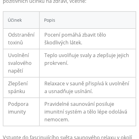
pozitivních účinků ⁣na zdraví, včetně:
Účinek
Popis
Odstranění
Pocení ⁤pomáhá zbavit tělo
toxinů
škodlivých látek.
Uvolnění
Teplo uvolňuje svaly a zlepšuje jejich⁣
svalového
prokrvení.
napětí
Zlepšení
Relaxace v sauně ​přispívá k ⁢uvolnění
⁣spánku
a usnadňuje usínání.
Podpora
Pravidelné ​saunování posiluje
imunity
imunitní⁣ systém a​ tělo lépe odolává
nemocem.
Vstupte do fascinujícího světa saunového relaxu v okolí