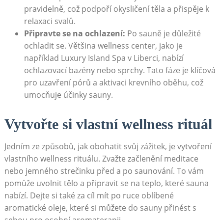
pravidelně, což podpoří okysličení těla ⁢a přispěje k
‍relaxaci svalů.
Připravte⁤ se na ochlazení:
Po sauně je důležité
ochladit⁣ se. Většina wellness center, jako je
například Luxury ⁢Island⁤ Spa v‍ Liberci, nabízí
ochlazovací ⁢bazény nebo ​sprchy. Tato fáze je klíčová
pro uzavření pórů a aktivaci krevního oběhu, ⁢což
umocňuje ⁤účinky sauny.
Vytvořte si vlastní ‍wellness rituál
Jedním⁢ ze ⁤způsobů, jak obohatit svůj zážitek,⁤ je vytvoření
vlastního wellness rituálu. Zvažte začlenění meditace​
nebo jemného strečinku před a po saunování. To vám
‍pomůže uvolnit tělo a ⁢připravit se na teplo, které‍ sauna
nabízí. Dejte si ⁤také ‍za cíl mít po ruce oblíbené
aromatické⁢ oleje, které⁣ si můžete ⁢do​ sauny přinést ⁤s
sebou pro osobní aromaterapii.