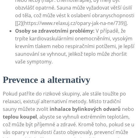
obzvlášť opatrné. Sauna může vyžadovat větší úsilí
od těla, což může vést k oslabení obranyschopnosti
[[2](https://www.relaxuj.cz/opary-jak-na-ne/739)].
Osoby se zdravotními problémy:
V případě, že
trpíte kardiovaskulárními onemocněními, vysokým
krevním tlakem nebo respiračními potížemi, je lepší
saunování se vyhnout, jelikož teplo může zhoršit
vaše symptomy.
Prevence a alternativy
Pokud patříte do rizikové skupiny, ale stále toužíte po
relaxaci, existují alternativní metody. Místo tradiční
sauny můžete zvolit
inhalace bylinkových odvarů
nebo
teplou koupel
, abyste se vyhnuli extrémním teplotám,
což může být příjemné a zdravé. Kromě toho, pokud se u
vás opary v minulosti často objevovaly, prevencí může