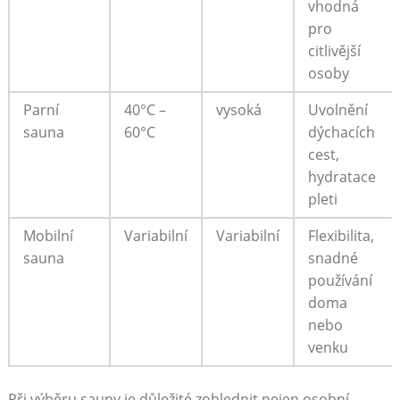
vhodná
pro
citlivější
osoby
Parní
40°C –
vysoká
Uvolnění
sauna
60°C
dýchacích
cest,
hydratace
pleti
Mobilní
Variabilní
Variabilní
Flexibilita,
sauna
snadné
používání
doma
nebo
venku
Při výběru sauny je důležité zohlednit nejen osobní