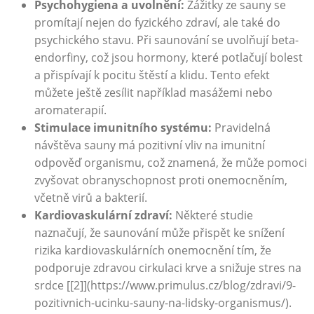
Psychohygiena a uvolnění:
Zážitky ze sauny se
promítají nejen do fyzického zdraví, ale také do
psychického stavu. Při saunování se uvolňují beta-
endorfiny, což jsou hormony, které potlačují bolest
a přispívají k pocitu štěstí a klidu. Tento efekt
můžete ještě zesílit například masážemi nebo
aromaterapií.
Stimulace imunitního systému:
Pravidelná
návštěva sauny má pozitivní vliv na imunitní
odpověď organismu, což znamená, že může pomoci
zvyšovat obranyschopnost proti onemocněním,
včetně virů a bakterií.
Kardiovaskulární zdraví:
Některé studie
naznačují, že saunování může přispět ke snížení
rizika kardiovaskulárních onemocnění tím, že
podporuje zdravou cirkulaci krve a snižuje stres na
srdce [[2]](https://www.primulus.cz/blog/zdravi/9-
pozitivnich-ucinku-sauny-na-lidsky-organismus/).