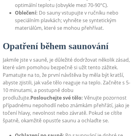
optimální teplotu (obvykle mezi 70-90°C).
Oblečení:
Do sauny vstupujte v ručníku nebo
speciálním plavkách; vyhněte se syntetickým
materiálům, které se mohou přehřívat.
Opatření během saunování
Jakmile jste v sauně, je důležité dodržovat několik zásad,
které vám pomohou bezpečně si užít tento zážitek.
Pamatujte na to, že první návštěva by měla být kratší,
abyste zjistili, jak vaše tělo reaguje na teplo. Začněte s 5-
10 minutami, a postupně dobu
prodlužujte.
Poslouchejte své tělo:
Věnujte pozornost
případnému nepohodlí nebo známkám přehřátí, jako je
točení hlavy, nevolnost nebo závratě. Pokud se cítíte
špatně, okamžitě opustťe saunu a ochlaďte se.
Ochlazení po sauně:
Po saunování je dobré se