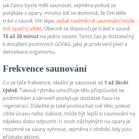
jak často byste měli saunovat, zejména pokud se
potýkáte s opary. mnoho lidí se domnívá, že čím déle
tráví v sauně, tím lépe,
avšak nadměrné saunování může
mít opačný efekt
. Obecně se doporučuje trávit v sauně
15 až 20 minut
na jedno sezení. Tento čas je dostatečný
k dosažení pozitivních účinků, jako je prokrvení pleti a
detoxikace organismu.
Frekvence saunování
Co se týče frekvence, ideální je saunovat se
1 až 3krát
týdně
. Taková rytmika umožňuje tělu přizpůsobit se
podmínkám a zároveň poskytuje dostatek času na
regeneraci. Důležité je také poslouchat své tělo; pokud
cítíte únavu nebo slabost, může být lepší si saunování na
nějakou dobu odpustit. U osob náchylných na opary je
rozumné se sauny vyhnout, zejména v období, kdy jsou
příznaky aktivní.