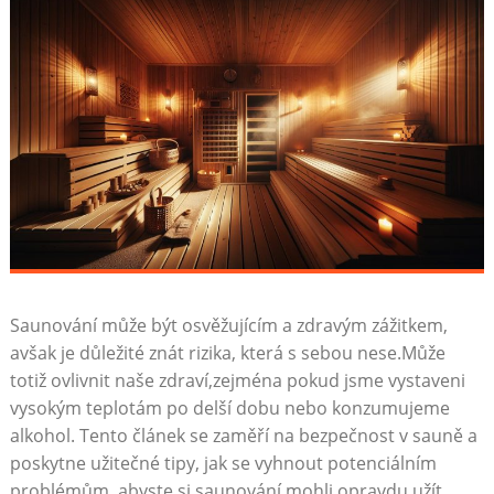
Saunování může být osvěžujícím a zdravým zážitkem,
avšak je důležité znát rizika, která s sebou nese.Může
totiž ovlivnit naše zdraví,zejména pokud jsme vystaveni
vysokým teplotám po delší dobu nebo konzumujeme
alkohol. Tento článek se zaměří na bezpečnost v sauně a
poskytne užitečné tipy, jak se vyhnout potenciálním
problémům, abyste si saunování mohli opravdu užít.