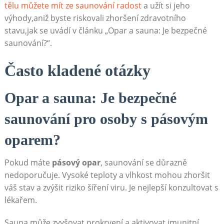
tělu můžete mít ze saunování radost
a užít si jeho
výhody,aniž byste riskovali zhoršení zdravotního
stavu,jak se uvádí v článku „Opar a sauna: Je bezpečné
saunování?“.
Často kladené otázky
Opar a sauna: Je bezpečné
saunování pro osoby s pásovým
oparem?
Pokud máte
pásový opar
, saunování se důrazně
nedoporučuje. Vysoké teploty a vlhkost mohou zhoršit
váš stav a zvýšit riziko šíření viru. Je nejlepší konzultovat s
lékařem.
Sauna může zvyšovat prokrvení a aktivovat imunitní