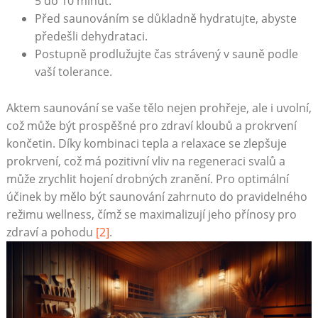
5 do 10 minut.
Před saunováním se důkladně hydratujte, abyste
předešli dehydrataci.
Postupně prodlužujte čas strávený v sauně podle
vaší tolerance.
Aktem saunování se vaše tělo nejen prohřeje, ale i uvolní,
což může být prospěšné pro zdraví kloubů a prokrvení
končetin. Díky kombinaci tepla a relaxace se zlepšuje
prokrvení, což má pozitivní vliv na regeneraci svalů a
může zrychlit hojení drobných zranění. Pro optimální
účinek by mělo být saunování zahrnuto do pravidelného
režimu wellness, čímž se maximalizují jeho přínosy pro
zdraví a pohodu
[2]
.