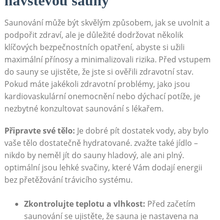
návštěvou sauny
Saunování může být skvělým způsobem, jak se uvolnit a
podpořit zdraví, ale je důležité dodržovat několik
klíčových bezpečnostních opatření, abyste si užili
maximální přínosy a minimalizovali rizika. Před vstupem
do sauny se ujistěte, že jste si ověřili zdravotní stav.
Pokud máte jakékoli zdravotní problémy, jako jsou
kardiovaskulární onemocnění nebo dýchací potíže, je
nezbytné konzultovat saunování s lékařem.
Připravte své tělo:
Je dobré pít dostatek vody, aby bylo
vaše tělo dostatečně hydratované. zvažte také jídlo –
nikdo by neměl jít do sauny hladový, ale ani plný.
optimální jsou lehké svačiny, které Vám dodají energii
bez přetěžování trávicího systému.
Zkontrolujte teplotu a vlhkost:
Před začetím
saunování se ujistěte, že sauna je nastavena na