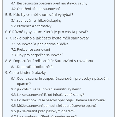
Bezpečnostní opatření před návštěvou sauny
Opatření během saunování
5. Kdo by se měl saunování vyhýbat?
saunování a rizikové skupiny
Prevence a alternativy
6.Různé typy saun: Která je pro vás ta pravá?
7. Jak dlouho a jak často byste měli saunovat?
Saunování a jeho optimální délka
Frekvence saunování
Tipy pro bezpečné saunování
8. Doporučení odborníků: Saunování s rozvahou
Doporučení odborníků
Často kladené otázky
Opar a sauna: Je bezpečné saunování pro osoby s pásovým
oparem?
jak ovlivňuje saunování imunitní systém?
Jak se saunování liší od infračervené sauny?
Co dělat,pokud se pásový opar objeví během saunování?
Může saunování pomoci s léčbou pásového oparu?
Jak se chránit před pásovým oparem?
Jak se vyhnout šíření pásového oparu?