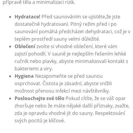
přípravě těla a minimalizaci rizik.
Hydratace!
Před saunováním se ujistěte,že jste
dostatečně hydratovaní. Pitný režim před i po
saunování pomáhá předcházet dehydrataci, což je v
teplém prostředí sauny velmi důležité.
Oblečení
zvolte si vhodné oblečení, které vám
zajistí pohodlí. V sauně je nejlepším řešením lehké
ručník nebo plavky, abyste minimalizovali kontakt s
bakteriemi a viry.
Hygiena
Nezapomeňte se před saunou
osprchovat. Čistota je zásadní, abyste snížili
možnost přenosu infekcí mezi návštěvníky.
Poslouchejte své tělo
Pokud cítíte, že se váš opar
zhoršuje nebo že máte nějaké další příznaky, zvažte,
zda je opravdu vhodné jít do sauny. Respektování
svých pocitů je klíčové.