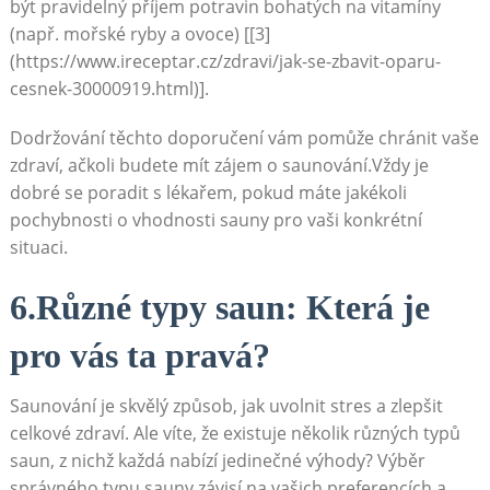
být pravidelný příjem potravin bohatých na vitamíny
(např. mořské ryby a ovoce) [[3]
(https://www.ireceptar.cz/zdravi/jak-se-zbavit-oparu-
cesnek-30000919.html)].
Dodržování těchto doporučení vám pomůže chránit vaše
zdraví, ačkoli budete mít zájem o saunování.Vždy je
dobré se poradit s lékařem, pokud máte jakékoli
pochybnosti o vhodnosti sauny pro vaši konkrétní
situaci.
6.Různé typy saun: Která je
pro vás ta pravá?
Saunování je skvělý způsob, jak uvolnit stres a zlepšit
celkové zdraví. Ale víte, že existuje několik různých typů
saun, z nichž každá nabízí jedinečné výhody? Výběr
správného typu sauny závisí na vašich preferencích a