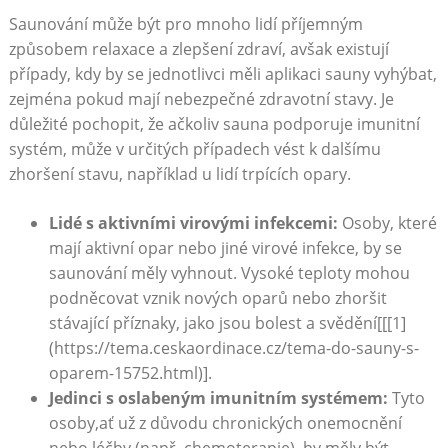
Saunování může být pro mnoho lidí příjemným
způsobem relaxace a zlepšení zdraví, avšak existují
případy, kdy by se jednotlivci měli aplikaci sauny vyhýbat,
zejména pokud mají nebezpečné zdravotní stavy. Je
důležité pochopit, že ačkoliv sauna podporuje imunitní
systém, může v určitých případech vést k dalšímu
zhoršení stavu, například u lidí trpících opary.
Lidé s aktivními virovými infekcemi:
Osoby, které
mají aktivní opar nebo jiné virové infekce, by se
saunování měly vyhnout. Vysoké teploty mohou
podněcovat vznik nových oparů nebo zhoršit
stávající příznaky, jako jsou bolest a svědění[[[1]
(https://tema.ceskaordinace.cz/tema-do-sauny-s-
oparem-15752.html)].
Jedinci s oslabeným imunitním systémem:
Tyto
osoby,ať už z důvodu chronických onemocnění
nebo léčby (např. chemoterapie), by měly být