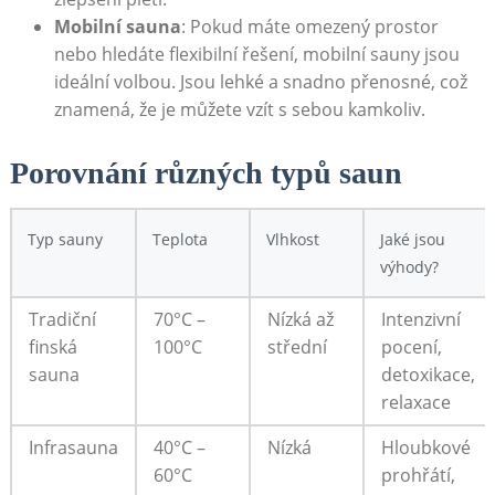
Mobilní sauna
: Pokud máte omezený prostor
nebo hledáte flexibilní řešení, mobilní sauny jsou
ideální volbou. Jsou lehké a snadno přenosné, což
znamená, že je můžete vzít s sebou kamkoliv.
Porovnání různých typů saun
Typ sauny
Teplota
Vlhkost
Jaké jsou
výhody?
Tradiční
70°C –
Nízká až
Intenzivní
finská
100°C
střední
pocení,
sauna
detoxikace,
relaxace
Infrasauna
40°C –
Nízká
Hloubkové
60°C
prohřátí,