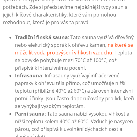
potřebách. Zde si představíme nejběžnější typy saun a
jejich klíčové charakteristiky, které vám pomohou
rozhodnout, která je pro vás ta pravá.
Tradiční finská sauna
: Tato sauna využívá dřevěný
nebo elektrický sporák k ohřevu kamen,
na které se
může lít voda pro zvýšení vlhkosti vzduchu
. Teplota
se obvykle pohybuje mezi 70°C až 100°C, což
přispívá k intenzivnímu pocení.
Infrasauna
: Infrasauny využívají infračervené
paprsky k ohřevu těla přímo, což umožňuje nižší
teplotu (přibližně 40°C až 60°C) a zároveň intenzivní
potní účinky. Jsou často doporučovány pro lidi, kteří
se vyhýbají vysokým teplotám.
Parní sauna
: Tato sauna nabízí vysokou vlhkost a
nižší teplotu kolem 40°C až 60°C. Vzduch je nasycen
párou, což přispívá k uvolnění dýchacích cest a
zlepšení pleti.