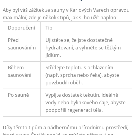
Aby byl váš zážitek ze sauny v Karlových ​Varech⁣ opravdu
maximální, ⁢zde je⁤ několik tipů,⁤ jak si ho užít⁤ naplno:
Doporučení
Tip
Před
Ujistěte se, že jste dostatečně
saunováním
⁣hydratovaní, a vyhněte se těžkým
jídlům.
Během
Střídejte teplotu s ‌ochlazením
saunování
(např. sprcha⁣ nebo ⁤řeka), abyste
povzbudili⁤ oběh.
Po sauně
Vypijte dostatek‌ tekutin, ideálně
vody nebo‌ bylinkového čaje, abyste
podpořili regeneraci ‍těla.
Díky těmto tipům⁤ a nádhernému⁤ přírodnímu prostředí,
které sauna​ Čerťák nabízí, se můžete připravit na