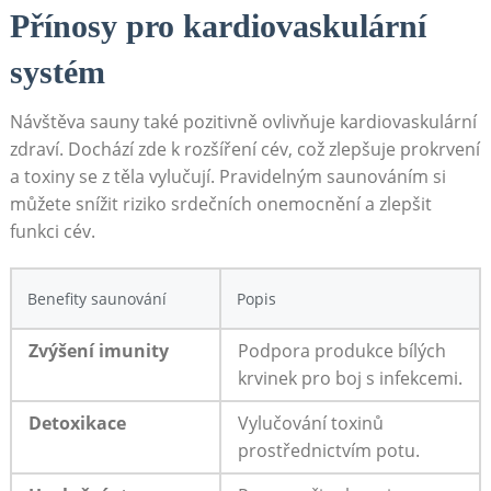
Přínosy pro kardiovaskulární
systém
Návštěva ​sauny‌ také pozitivně ovlivňuje kardiovaskulární
zdraví. Dochází zde k rozšíření cév, což ⁣zlepšuje prokrvení
a toxiny se⁣ z těla vylučují. Pravidelným saunováním⁣ si
můžete‌ snížit riziko srdečních ⁣onemocnění a zlepšit‌
funkci cév.
Benefity ⁢saunování
Popis
Zvýšení imunity
Podpora ​produkce bílých
krvinek pro boj s infekcemi.
Detoxikace
Vylučování toxinů
prostřednictvím potu.