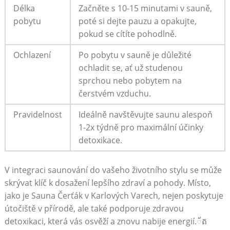
Délka⁢
Začněte ​s 10-15 minutami v sauně,
pobytu
‌poté si dejte ‌pauzu a opakujte,
pokud ​se cítíte pohodlně.
Ochlazení
Po pobytu v‌ sauně je důležité
ochladit se, ať už ⁣studenou
sprchou nebo​ pobytem​ na
čerstvém ⁣vzduchu.
Pravidelnost
Ideálně navštěvujte saunu alespoň
1-2x‍ týdně⁣ pro maximální účinky
detoxikace.
V​ integraci saunování do vašeho životního stylu se ​může
skrývat klíč k dosažení lepšího zdraví a pohody.​ Místo,
jako je Sauna ​Čerťák v Karlových‌ Varech, nejen⁢ poskytuje
útočiště v ‍přírodě, ale také podporuje zdravou
detoxikaci, která vás osvěží a znovu nabije energií.័ត