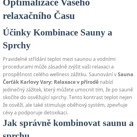
Optimalizace Vašeho
relaxačního ​Času
Účinky Kombinace Sauny a
Sprchy
Pravidelné střídání teplot mezi ⁣saunou a vodními
procedurami může zásadně zvýšit vaši ⁣relaxaci a ​
prospěšnost celého ​wellness zážitku. Saunování v
Sauna
Čerťák Karlovy Vary: Relaxace v přírodě
⁣nabízí
jedinečný zážitek, ⁢který můžete umocnit tím, ‍že po sauně
skočíte ⁤do osvěžující sprchy. Tento kontrast teplot nejen​
že osvěží, ⁣ale také stimuluje oběhový systém, zpevňuje
cévy a podporuje detoxikaci.
Jak správně⁤ kombinovat saunu a
sprchu