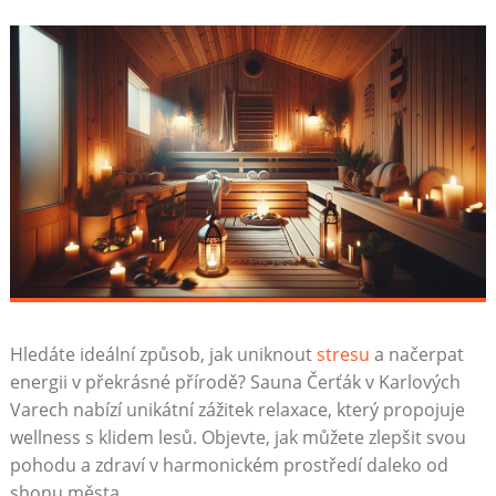
Hledáte ideální způsob, jak‌ uniknout
stresu
​a načerpat
energii v překrásné přírodě? Sauna Čerťák v Karlových
Varech ‍nabízí unikátní zážitek relaxace, ⁣který propojuje
wellness s klidem lesů. Objevte, jak můžete ⁢zlepšit svou
pohodu a zdraví⁣ v harmonickém prostředí daleko⁣ od
shonu⁤ města.