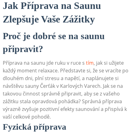
Jak ⁣Příprava na ​Saunu
Zlepšuje Vaše Zážitky
Proč je dobré se na saunu
připravit?
Příprava na saunu ⁣jde ruku v ruce s
tím
, jak si ⁢užijete
každý moment relaxace. Představte si, ​že se⁤ vracíte po
dlouhém dni, ​plní‍ stresu a ⁤napětí, a naplánujete si
návštěvu sauny Čerťák ‍v Karlových Varech. Jak se na
⁣takovou činnost správně⁣ připravit, aby se z vašeho ​
zážitku stala opravdová ‌pohádka?⁢ Správná⁢ příprava
⁤výrazně zvyšuje pozitivní⁣ efekty saunování a přispívá k
vaší celkové pohodě.
Fyzická příprava