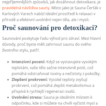
nejpříjemnějších způsobů, jak​ dosáhnout‌ detoxikace, je
pravidelná návštěva sauny
. Místo jako ⁤je Sauna Čerťák v
Karlových Varech nabízí ideální prostředí k relaxaci v
přírodě‌ a efektivní⁢ uvolnění ⁤nejen těla, ale i mysli.
Proč​ saunování pro detoxikaci?
Saunování poskytuje ​řadu výhod pro ‍zdraví. Mezi hlavní
důvody, proč byste měli zahrnout​ saunu⁢ do svého
životního stylu, patří:
Intenzivní pocení:
⁢Když se vystavujete vysokým
⁣teplotám, vaše tělo začne intenzivně potit, což
pomáhá odstraňovat⁣ toxiny a nečistoty z pokožky.
Zlepšení⁣ prokrvení:
⁤Vysoké teploty zvyšují
prokrvení, což pomáhá zlepšit metabolismus a
přispívá k rychlejší regeneraci svalů.
Uvolnění stresu:
Sauna je ideálním místem ‍k
odpočinku, kde si můžete na chvíli vyčistit mysl a