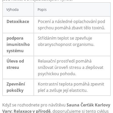
Výhoda
Popis
Detoxikace
Pocení a následné oplachování pod
sprchou pomáhá zbavit tělo toxinů.
podpora
Střídáním ⁢teplot se zpevňuje
imunitního
obranyschopnost ⁣organismu.
systému
Úleva od
Relaxační prostředí pomáhá
stresu
snižovat‌ úroveň stresu a zlepšovat
psychickou pohodu.
Zpevnění
Kontrastní​ teplota pomáhá zpevnit
⁣pokožky
pleť a zvišuje její elasticitu.
Když se rozhodnete pro návštěvu
Sauna ⁣Čerťák Karlovy
⁣Vary: Relaxace v přírodě
, doporučujeme si tento cyklus