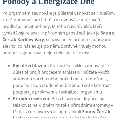
Pohody a Energizace⁤ Dne
Po příjemném saunování je důležité věnovat se rituálům,
⁣které pomáhají udržet tělo ⁤v rovnováze a zároveň⁢
prodlužují pocit pohody. Mnoho návštěvníků, kteří
vyhledávají relaxaci v přírodním⁢ prostředí, jako​ je
Sauna⁢
Čerťák ‍Karlovy ⁣Vary
, si užívá nejen průběh saunování,
ale ‌i to, co​ následuje po⁤ něm. Správné rituály mohou
pomoci regenerovat nejen tělo, ale také⁤ mysl.
Rychlé ⁢zchlazení:
Po‌ každém cyklu saunování je
důležité projít procesem zchlazení.⁢ Můžete využít
studenou sprchu nebo pokud máte tu možnost,⁤
ponořte se do studeného bazénu.⁤ Tento kontrast⁢
podporuje prokrvení a⁣ revitalizaci organismu.
Přírodní ⁤osvěžení:
Po⁤ zchlazení se doporučuje
relaxovat na klidném místě s přírodními ​aromaty –
třeba s čerstvým vzduchem v okolí
Sauny⁢ Čerťák⁣