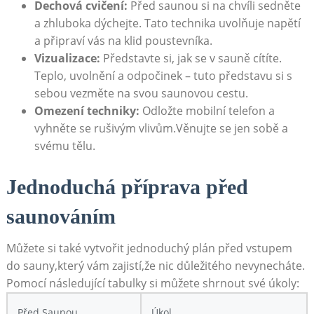
Dechová cvičení:
Před saunou si na chvíli sedněte
⁢a zhluboka dýchejte. Tato technika uvolňuje napětí
a ​připraví vás na klid poustevníka.
Vizualizace:
Představte si, ‍jak se v sauně ⁣cítíte.
Teplo, uvolnění a odpočinek – ⁢tuto představu si s
sebou vezměte na svou saunovou ‌cestu.
Omezení techniky:
Odložte⁤ mobilní⁤ telefon a
vyhněte se rušivým vlivům.Věnujte ‌se ‌jen sobě⁤ a
svému tělu.
Jednoduchá příprava před
saunováním
Můžete si ⁣také vytvořit jednoduchý plán‍ před ⁤vstupem‌
do sauny,který vám zajistí,že nic důležitého⁤ nevynecháte.
Pomocí následující‌ tabulky si můžete shrnout své úkoly:
Před ⁣Saunou
Úkol