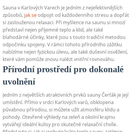
Sauna v Karlových Varech je jedním z nejefektivnějších
způsobů,
jak se
​ odpojit⁤ od každodenního stresu a dopřát
si zaslouženou relaxaci. Při‌ myšlence na ⁢saunu si mnozí
představí nejen⁢ příjemné teplo​ a klid, ale také
blahodárné účinky, které jsou s touto tradiční⁢ metodou
odpočinku spojeny. V rámci tohoto přírodního zážitku
nabízíme nejen fyzickou ‍úlevu, ale také ‌duševní osvěžení,⁢
které⁣ vám pomůže znovu nalézt vnitřní rovnováhu.
Přírodní prostředí pro dokonalé
uvolnění
Jedním z největších ⁢atraktivních prvků‌ sauny Čerťák je její
umístění. Přímo v‍ srdci Karlových⁣ varů,⁤ obklopena
půvabnou přírodou, si můžete užít atmosféru klidu a
⁤pohody. Otevřené výhledy na zeleň⁤ a okolní krajinu
vytvářejí ideální kulisy pro skutečné relaxační chvíle.
Představte si, jak si vychutnáváte teplo sauny, zatímco