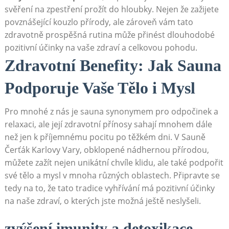
svěření‍ na zpestření prožít do hloubky. Nejen že⁤ zažijete
povznášející kouzlo⁣ přírody, ale zároveň vám tato
zdravotně prospěšná‌ rutina může přinést dlouhodobé
pozitivní ‌účinky na ‌vaše zdraví a celkovou pohodu.
Zdravotní ⁣Benefity: Jak Sauna
Podporuje⁢ Vaše Tělo i Mysl
Pro mnohé z nás je sauna synonymem⁢ pro odpočinek a
relaxaci, ale její ⁢zdravotní přínosy⁢ sahají ​mnohem dále
než jen k příjemnému pocitu ⁤po těžkém dni. V Sauně
Čerťák Karlovy ​Vary, obklopené nádhernou přírodou,⁤
můžete zažít⁢ nejen unikátní chvíle klidu, ale také podpořit
‌své tělo a mysl v mnoha různých oblastech. Připravte se
tedy na to, že tato tradice vyhřívání má pozitivní účinky
‍na naše zdraví, o kterých jste možná ještě neslyšeli.
zvýšení imunity a detoxikace