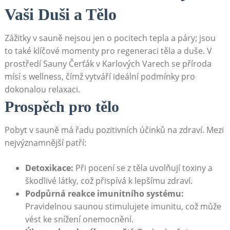
Vaši⁣ Duši a Tělo
Zážitky v sauně nejsou ‍jen o pocitech tepla a‌ páry; jsou
⁢to také⁣ klíčové momenty pro ⁣regeneraci těla ​a duše. V
prostředí Sauny⁢ Čerťák v Karlových Varech se ‍příroda
mísí s wellness, čímž ‌vytváří​ ideální podmínky pro
dokonalou relaxaci.
Prospěch pro tělo
Pobyt v sauně ⁢má ⁢řadu pozitivních účinků na zdraví. ⁣Mezi
nejvýznamnější ⁢patří:
Detoxikace:
Při pocení ⁢se z těla ⁤uvolňují toxiny⁤ a
škodlivé látky, což přispívá ‌k lepšímu zdraví.
Podpůrná reakce imunitního ⁣systému:
Pravidelnou ‍saunou⁢ stimulujete imunitu, což může
vést ke snížení onemocnění.