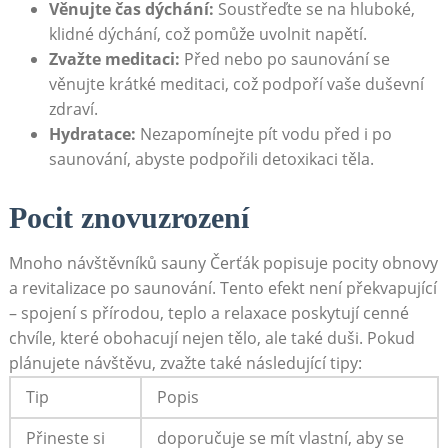
Věnujte čas dýchání:
‌Soustřeďte se na hluboké,
klidné dýchání, což pomůže uvolnit napětí.
Zvažte meditaci:
Před nebo po⁢ saunování se
věnujte krátké meditaci, což podpoří vaše duševní
zdraví.
Hydratace:
Nezapomínejte pít vodu ⁤před i ‌po
saunování, abyste‍ podpořili⁤ detoxikaci⁢ těla.
Pocit znovuzrození
Mnoho​ návštěvníků sauny⁣ Čerťák popisuje pocity obnovy
a revitalizace po ⁣saunování. Tento efekt není překvapující
– spojení s přírodou, teplo a relaxace poskytují cenné
chvíle, které obohacují nejen tělo, ale‌ také ​duši. Pokud
plánujete návštěvu, zvažte ⁣také následující tipy:
Tip
Popis
Přineste si
doporučuje se mít vlastní, aby se