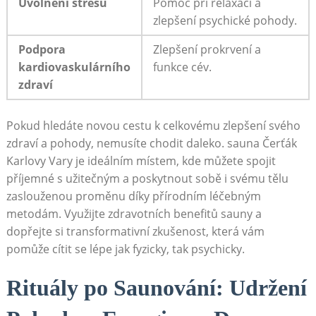
Uvolnění stresu
Pomoc při relaxaci a
zlepšení psychické pohody.
Podpora‍
Zlepšení prokrvení a
kardiovaskulárního
funkce cév.
⁤zdraví
Pokud hledáte novou cestu k celkovému zlepšení svého
zdraví a pohody, nemusíte chodit daleko.​ sauna Čerťák
Karlovy ​Vary je ideálním místem, kde můžete spojit
příjemné s užitečným a poskytnout sobě i svému tělu
⁤zaslouženou ⁢proměnu díky⁣ přírodním léčebným
metodám.‍ Využijte zdravotních ⁣benefitů sauny‌ a
dopřejte si transformativní zkušenost,⁣ která vám
⁣pomůže cítit se lépe jak fyzicky,⁣ tak psychicky.
Rituály po Saunování: ⁢Udržení