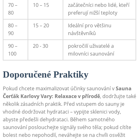
70 –
10 – 15
začátečníci nebo‍ lidé,‍ kteří
80
preferují nižší teploty
80 –
15 – 20
Ideální ⁤pro většinu
90
návštěvníků
90 –
20 ‌- 30
pokročilí uživatelé a
100
milovníci saunování
Doporučené Praktiky
Pokud chcete maximalizovat účinky saunování v
Sauna
Čerťák Karlovy Vary: Relaxace v přírodě
, dodržujte také
několik zásadních praktik. Před‌ vstupem do sauny je
vhodné dodržovat hydrataci – vypijte sklenici vody,
abyste ⁤předešli dehydrataci.‍ Během samotného
saunování poslouchejte ⁣signály⁤ svého⁤ těla; pokud ⁤cítíte
bolest nebo nepohodlí, neváhejte se ‍na chvíli osvěžit