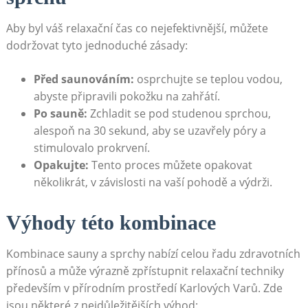
Aby byl váš relaxační čas co nejefektivnější, můžete
dodržovat‌ tyto jednoduché ​zásady:
Před saunováním:
osprchujte se teplou vodou,
‍abyste připravili​ pokožku na zahřátí.
Po sauně:
Zchladit se pod studenou sprchou,
alespoň na ⁣30⁤ sekund, aby se uzavřely póry a⁤
stimulovalo ⁢prokrvení.
Opakujte:
Tento proces můžete opakovat
několikrát, v závislosti na vaší pohodě a výdrži.
Výhody této kombinace
Kombinace sauny a sprchy nabízí ⁢celou řadu zdravotních‍
přínosů a může výrazně zpřístupnit relaxační techniky
⁤především v‌ přírodním prostředí ‌Karlových ​Varů. Zde
jsou některé z ⁢nejdůležitějších výhod: