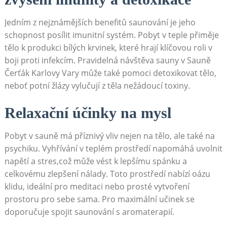
Jedním z nejznámějších benefitů saunování je jeho
schopnost ‍posílit imunitní systém. Pobyt v teple ‍přiměje
tělo k produkci ​bílých krvinek, ​které hrají ⁤klíčovou roli v ​​
boji proti infekcím. Pravidelná návštěva sauny v Sauně⁣
Čerťák Karlovy Vary může⁣ také pomoci detoxikovat tělo,
neboť potní žlázy vylučují z těla nežádoucí toxiny.
Relaxační účinky ⁣na mysl
Pobyt v ⁤sauně ​má příznivý vliv nejen ⁤na tělo, ale také ⁣na
psychiku. ⁣Vyhřívání v teplém prostředí napomáhá uvolnit⁤
napětí a stres,což může vést ⁤k lepšímu ⁢spánku a
celkovému zlepšení nálady. Toto prostředí ​nabízí oázu
klidu, ideální pro meditaci⁢ nebo prosté ‍vytvoření
⁢prostoru pro sebe sama. Pro ⁤maximální učinek se
doporučuje‍ spojit saunování s aromaterapií.