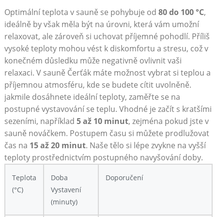
Optimální teplota v sauně se pohybuje od
80⁤ do 100⁢ °C
,
ideálně by však měla být⁢ na úrovni,⁢ která⁣ vám umožní
⁢relaxovat, ale zároveň si ‌uchovat příjemné pohodlí.‌ Příliš
vysoké‌ teploty mohou vést k diskomfortu a stresu, což​ v
konečném důsledku‌ může negativně ovlivnit vaši
relaxaci. V sauně ‍Čerťák máte možnost vybrat si ​teplou a
příjemnou atmosféru,⁢ kde se budete cítit uvolněně.
jakmile dosáhnete ideální teploty, zaměřte se na
postupné vystavování se teplu. Vhodné je začít ‍s kratšími
sezeními,⁤ například
5 až 10 minut
, zejména pokud‌ jste v
sauně nováčkem. Postupem ⁣času si můžete prodlužovat
čas‌ na
15 až⁣ 20 minut
. ‍Naše tělo si lépe⁣ zvykne na vyšší
⁤teploty prostřednictvím postupného navyšování doby.
Teplota
Doba
Doporučení
(°C)
Vystavení
(minuty)