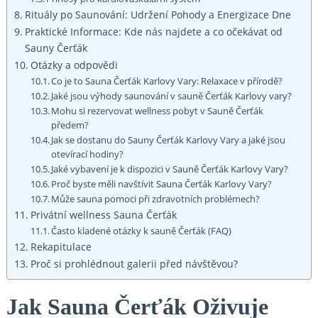
Rituály po Saunování: ⁢Udržení Pohody a Energizace⁤ Dne
Praktické Informace: Kde nás najdete a co očekávat od
Sauny Čerťák
Otázky a odpovědi
Co je to Sauna​ Čerťák‌ Karlovy Vary: ⁣Relaxace v přírodě?
Jaké jsou výhody saunování v sauně Čerťák​ Karlovy vary?
Mohu si rezervovat wellness ⁢pobyt‌ v⁣ Sauně ⁢Čerťák‍
předem?
Jak ​se dostanu do Sauny Čerťák ⁢Karlovy Vary a jaké jsou
otevírací hodiny?
Jaké vybavení je k dispozici v Sauně Čerťák ​Karlovy Vary?
Proč byste měli navštívit​ Sauna Čerťák Karlovy Vary?
Může ⁤sauna pomoci při zdravotních problémech?
Privátní wellness Sauna Čerťák
Často kladené otázky k sauně Čerťák (FAQ)
Rekapitulace
Proč si prohlédnout galerii před návštěvou?
Jak Sauna⁣ Čerťák Oživuje