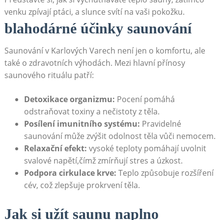
venku zpívají⁣ ptáci, a slunce svítí na vaši⁣ pokožku.
blahodárné účinky​ saunování
Saunování v Karlových Varech‌ není ‍jen‌ o komfortu, ale
také o zdravotních výhodách. Mezi hlavní přínosy
saunového‍ rituálu patří:
Detoxikace organizmu:
Pocení pomáhá
odstraňovat toxiny⁣ a nečistoty z těla.
Posílení imunitního ‍systému:
Pravidelné
saunování⁤ může zvýšit⁢ odolnost⁤ těla vůči nemocem.
Relaxační efekt:
vysoké teploty pomáhají uvolnit
svalové napětí,čímž zmírňují stres⁢ a ⁤úzkost.
Podpora cirkulace krve:
Teplo způsobuje rozšíření
cév, což​ zlepšuje prokrvení těla.
Jak si užít ‍saunu naplno