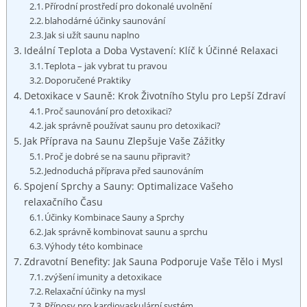
Přírodní prostředí pro dokonalé uvolnění
blahodárné účinky​ saunování
Jak si užít ‍saunu naplno
Ideální Teplota a Doba Vystavení: Klíč k Účinné Relaxaci
Teplota – ⁤jak vybrat tu pravou
Doporučené Praktiky
Detoxikace v Sauně: Krok⁢ Životního Stylu pro Lepší Zdraví
Proč​ saunování pro detoxikaci?
jak správně používat saunu pro detoxikaci?
Jak ⁣Příprava na ​Saunu Zlepšuje Vaše Zážitky
Proč je dobré se na saunu připravit?
Jednoduchá příprava před saunováním
Spojení ⁣Sprchy a Sauny: Optimalizace Vašeho
relaxačního ​Času
Účinky Kombinace Sauny a Sprchy
Jak správně⁤ kombinovat saunu a sprchu
Výhody této kombinace
Zdravotní ⁣Benefity: Jak Sauna Podporuje⁢ Vaše Tělo i Mysl
zvýšení imunity a detoxikace
Relaxační účinky ⁣na mysl
Přínosy pro kardiovaskulární systém