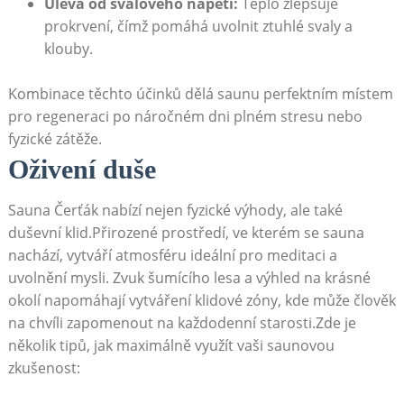
Úleva od svalového⁣ napětí:
Teplo zlepšuje
prokrvení, ⁣čímž pomáhá uvolnit ztuhlé svaly a
klouby.
Kombinace ​těchto účinků ⁤dělá saunu perfektním‍ místem
pro regeneraci‍ po náročném ‌dni ⁢plném stresu nebo
⁣fyzické zátěže.
Oživení‌ duše
Sauna⁤ Čerťák nabízí nejen ⁢fyzické⁢ výhody, ​ale také
‍duševní ‍klid.Přirozené prostředí, ve ⁢kterém se‍ sauna
nachází, vytváří atmosféru ideální pro meditaci a
uvolnění mysli. Zvuk šumícího lesa ​a‍ výhled na krásné
okolí napomáhají vytváření‌ klidové ‌zóny, kde může člověk
na ⁣chvíli zapomenout na každodenní starosti.Zde je
několik tipů,‍ jak maximálně využít vaši saunovou
zkušenost: