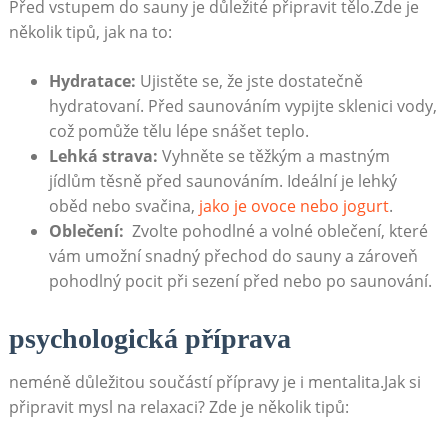
Před⁣ vstupem do sauny je‍ důležité připravit tělo.Zde ‌je
několik ⁢tipů, jak na to:
Hydratace:
Ujistěte se, že jste ‍dostatečně
hydratovaní. Před saunováním vypijte sklenici vody,
⁣což pomůže tělu⁢ lépe snášet teplo.
Lehká​ strava:
‍Vyhněte⁣ se těžkým a mastným
jídlům těsně před saunováním. Ideální ⁢je lehký
oběd nebo ⁤svačina,
jako je ovoce nebo jogurt
.
Oblečení:
‌ Zvolte pohodlné a volné oblečení, které‌
vám umožní snadný přechod ​do sauny a⁤ zároveň ​
pohodlný pocit při sezení před nebo⁤ po saunování.
psychologická ⁢příprava
neméně⁢ důležitou součástí přípravy je i mentalita.Jak si
⁢připravit mysl na ‌relaxaci? Zde je několik tipů: