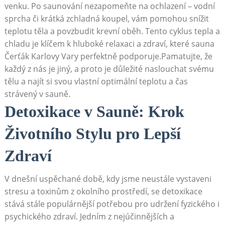
venku. Po ‌saunování nezapomeňte na ochlazení – vodní
sprcha či krátká zchladná ⁢koupel, vám pomohou snížit​
teplotu těla ⁤a povzbudit krevní oběh. Tento cyklus tepla a
chladu je klíčem ​k hluboké ⁣relaxaci ⁣a zdraví, které sauna
Čerťák Karlovy Vary perfektně‌ podporuje.Pamatujte, že
každý z ‍nás je jiný, a proto⁤ je důležité naslouchat‍ svému
tělu⁣ a najít si ⁢svou vlastní optimální teplotu a čas
strávený v sauně.
Detoxikace v Sauně: Krok⁢
Životního Stylu pro Lepší
Zdraví
V dnešní uspěchané době, kdy jsme neustále vystaveni
stresu ‍a toxinům z okolního prostředí, se detoxikace⁣
stává stále populárnější potřebou pro udržení fyzického i
psychického zdraví. Jedním z nejúčinnějších a