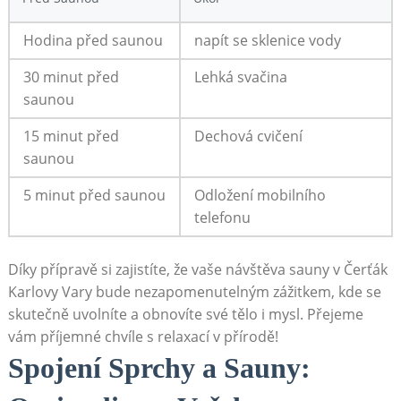
Hodina ⁢před saunou
napít⁣ se sklenice vody
30 minut před
Lehká svačina
‌saunou
15 ⁢minut ​před
Dechová ⁢cvičení
saunou
5 minut před saunou
Odložení mobilního
telefonu
Díky přípravě si ⁤zajistíte, že vaše návštěva ⁤sauny v Čerťák
Karlovy Vary bude ​nezapomenutelným zážitkem, kde se
skutečně ‌uvolníte a obnovíte své tělo ⁣i​ mysl. Přejeme
vám ‌příjemné chvíle s relaxací v přírodě!
Spojení ⁣Sprchy a Sauny: