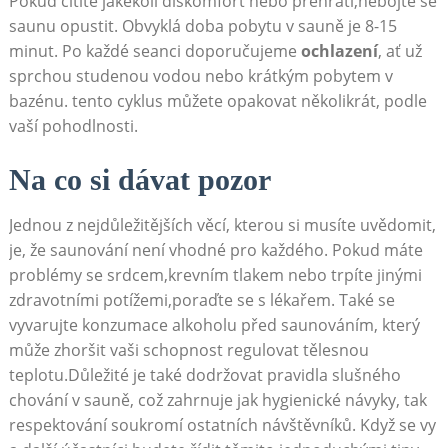
Pokud cítíte jakékoli diskomfort nebo přehřátí,nebojte se
saunu opustit. Obvyklá doba pobytu v sauně je 8-15
minut. Po každé seanci doporučujeme
ochlazení
, ať už
sprchou studenou vodou nebo krátkým pobytem v
bazénu. tento cyklus můžete opakovat několikrát, podle
vaší pohodlnosti.
Na co si dávat pozor
Jednou z nejdůležitějších věcí, kterou si musíte uvědomit,
je, že saunování není vhodné pro každého. Pokud máte
problémy se srdcem,krevním tlakem nebo trpíte jinými
zdravotními potížemi,poraďte se s lékařem. Také se
vyvarujte konzumace alkoholu před saunováním, který
může zhoršit vaši schopnost regulovat tělesnou
teplotu.Důležité je také dodržovat pravidla slušného
chování v sauně, což zahrnuje jak hygienické návyky, tak
respektování soukromí ostatních návštěvníků. Když se vy