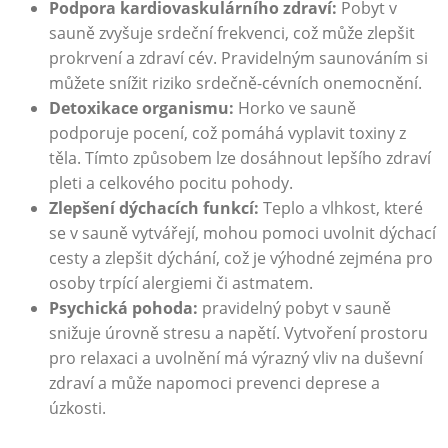
Podpora kardiovaskulárního zdraví:
Pobyt v
sauně zvyšuje srdeční frekvenci, což může zlepšit
prokrvení a zdraví cév. Pravidelným saunováním si
můžete snížit riziko srdečně-cévních onemocnění.
Detoxikace organismu:
Horko ve sauně
podporuje pocení, což pomáhá vyplavit toxiny z
těla. Tímto způsobem lze dosáhnout lepšího zdraví
pleti a celkového pocitu pohody.
Zlepšení dýchacích funkcí:
Teplo a vlhkost, které
se v sauně vytvářejí, mohou pomoci uvolnit dýchací
cesty a zlepšit dýchání, což je výhodné zejména pro
osoby trpící alergiemi či astmatem.
Psychická pohoda:
pravidelný pobyt v sauně
snižuje úrovně stresu a napětí. Vytvoření prostoru
pro relaxaci a uvolnění má výrazný vliv na duševní
zdraví a může napomoci prevenci deprese a
úzkosti.