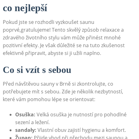
co nejlepší
Pokud jste se rozhodli vyzkoušet saunu
poprvé,gratulujeme! Tento skvělý způsob relaxace a
zdravého životního stylu vám může přinést mnohé
pozitivní efekty. Je však důležité se na tuto zkušenost
efektivně připravit, abyste si ji užili naplno.
Co si vzít s sebou
Před návštěvou sauny v Brně si zkontrolujte, co
potřebujete mít s sebou. Zde je několik nezbytností,
které vám pomohou lépe se orientovat:
Osuška:
Velká osuška je nutností pro pohodlné
sezení a ležení.
sandały:
Vlastní obuv zajistí hygienu a komfort.
Župan:
Přijde vhod při přechodu mezi saunou a