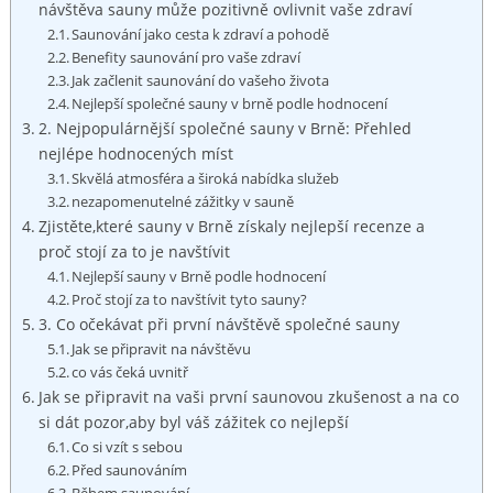
návštěva sauny může pozitivně ovlivnit vaše zdraví
Saunování jako cesta k zdraví a pohodě
Benefity saunování pro vaše zdraví
Jak začlenit saunování do vašeho života
Nejlepší společné sauny v brně podle hodnocení
2. Nejpopulárnější společné sauny v Brně: Přehled
nejlépe hodnocených míst
Skvělá atmosféra a široká nabídka služeb
nezapomenutelné zážitky v sauně
Zjistěte,které sauny v Brně získaly nejlepší recenze a
proč stojí za to je navštívit
Nejlepší sauny v Brně podle hodnocení
Proč stojí za to navštívit tyto sauny?
3. Co očekávat při první návštěvě společné sauny
Jak se připravit na návštěvu
co vás čeká uvnitř
Jak se připravit na vaši první saunovou zkušenost a na co
si dát pozor,aby byl váš zážitek co nejlepší
Co si vzít s sebou
Před saunováním
Během saunování