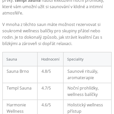
prvky.
templ Sauna
nabízí exkluzivní noční prohlídky,
které vám umožní užít si saunování v klidné a intimní
atmosféře.
V mnoha z těchto saun máte možnost rezervovat si
soukromé wellness balíčky pro skupiny přátel nebo
rodin. Je to dokonalý způsob, jak strávit kvalitní čas s
blízkými a zároveň si dopřát relaxaci.
Sauna
Hodnocení
Speciality
Sauna Brno
4.8/5
Saunové rituály,
aromaterapie
Templ Sauna
4.7/5
Noční prohlídky,
wellness balíčky
Harmonie
4.6/5
Holistický wellness
Wellness
přístup