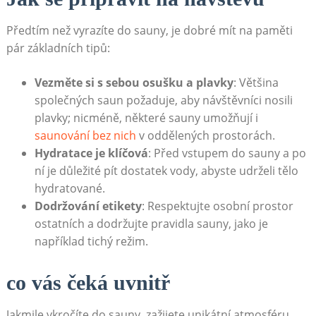
Předtím než vyrazíte do sauny, je dobré mít na paměti
pár základních tipů:
Vezměte si s sebou osušku a plavky
: Většina
společných saun požaduje, aby návštěvníci nosili
plavky; nicméně, některé sauny umožňují i
saunování bez nich
v oddělených prostorách.
Hydratace je klíčová
: Před vstupem do sauny a po
ní je důležité pít dostatek vody, abyste udrželi tělo
hydratované.
Dodržování etikety
: Respektujte osobní prostor
ostatních a dodržujte pravidla sauny, jako je
například tichý režim.
co vás čeká uvnitř
Jakmile vkročíte do sauny, zažijete unikátní atmosféru,