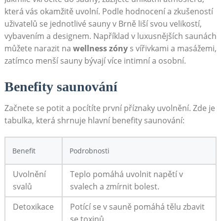
která vás okamžitě uvolní. Podle hodnocení a zkušeností
uživatelů se jednotlivé sauny v Brně liší svou velikostí,
vybavením a designem. Například v luxusnějších saunách
můžete narazit na
wellness zóny
s vířivkami a masážemi,
zatímco menší sauny bývají více intimní a osobní.
Benefity saunování
Začnete se potit a pocítíte první příznaky uvolnění. Zde je
tabulka, která shrnuje hlavní benefity saunování:
Benefit
Podrobnosti
Uvolnění
Teplo pomáhá uvolnit napětí v
svalů
svalech a zmírnit bolest.
Detoxikace
Potící se v sauně pomáhá tělu zbavit
se toxinů.