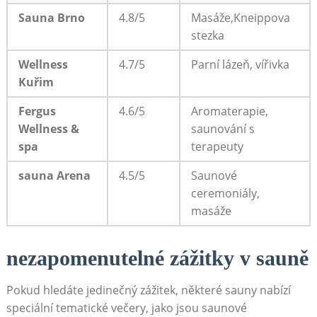
Sauna Brno
4.8/5
Masáže,Kneippova
stezka
Wellness
4.7/5
Parní lázeň, vířivka
Kuřim
Fergus
4.6/5
Aromaterapie,
Wellness &
saunování s
spa
terapeuty
sauna Arena
4.5/5
Saunové
ceremoniály,
masáže
nezapomenutelné zážitky v sauně
Pokud hledáte jedinečný zážitek, některé sauny nabízí
speciální tematické večery, jako jsou saunové