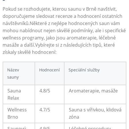
Pokud se rozhodujete, kterou saunu v Brně navštívit,
doporučujeme sledovat recenze a hodnocení ostatních
návštěvníků.Některé z nejlépe hodnocených saun vám
mohou nabídnout nejen skvělé podmínky, ale i specifické
wellness programy, jako jsou aromaterapie, léčebné
masáže a další.Vybírejte si z následujících tipů, které
získaly skvělé hodnocení:
Název
Hodnocení
Speciální služby
sauny
Sauna
4.8/5
Aromaterapie, masáže
Relax
Wellness
4.7/5
Sauna s vířivkou, klidová
Brno
zóna
Saunový
4.9/5
Léčebné procedury,