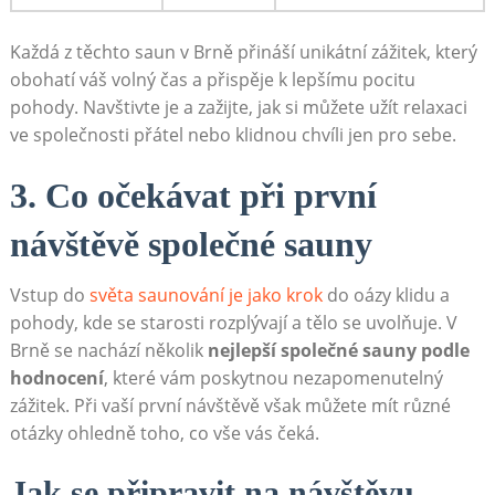
Každá z těchto saun v Brně přináší unikátní zážitek, který
obohatí váš volný čas a přispěje k lepšímu pocitu
pohody. Navštivte je a zažijte, jak si můžete užít relaxaci
ve společnosti přátel nebo klidnou chvíli jen pro sebe.
3. Co očekávat při první
návštěvě společné sauny
Vstup do
světa saunování je jako krok
do oázy klidu a
pohody, kde se starosti rozplývají a tělo se uvolňuje. V
Brně se nachází několik
nejlepší společné sauny podle
hodnocení
, které vám poskytnou nezapomenutelný
zážitek. Při vaší první návštěvě však můžete mít různé
otázky ohledně toho, co vše vás čeká.
Jak se připravit na návštěvu