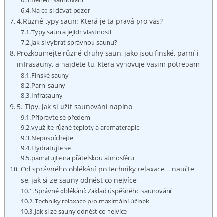
Na co si dávat pozor
4.Různé typy saun: Která je ta pravá pro vás?
Typy saun a jejich vlastnosti
Jak si vybrat správnou saunu?
Prozkoumejte různé druhy saun, jako jsou finské, parní i
infrasauny, a najděte tu, která vyhovuje vašim potřebám
Finské sauny
Parní sauny
Infrasauny
5. Tipy, jak si užít saunování naplno
Připravte se předem
využijte různé teploty a aromaterapie
Nepospíchejte
Hydratujte se
pamatujte na přátelskou atmosféru
Od správného oblékání po techniky relaxace – naučte
se, jak si ze sauny odnést co nejvíce
Správné oblékání: Základ úspěšného saunování
Techniky relaxace pro maximální účinek
Jak si ze sauny odnést co nejvíce