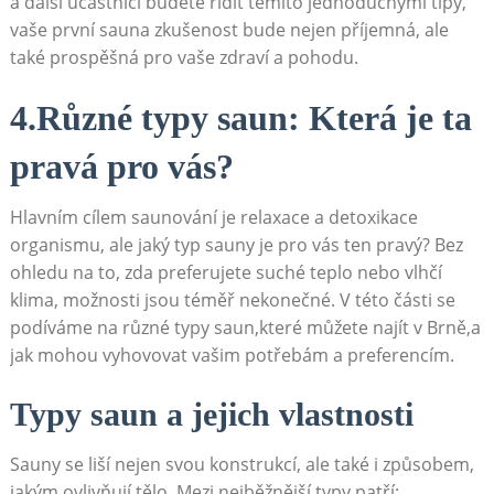
a další účastníci budete řídit těmito jednoduchými tipy,
vaše první sauna zkušenost bude nejen příjemná, ale
také prospěšná pro vaše zdraví a pohodu.
4.Různé typy saun: Která je ta
pravá pro vás?
Hlavním cílem saunování je relaxace a detoxikace
organismu, ale jaký typ sauny je pro vás ten pravý? Bez
ohledu na to, zda preferujete suché teplo nebo vlhčí
klima, možnosti jsou téměř nekonečné. V této části se
podíváme na různé typy saun,které můžete najít v Brně,a
jak mohou vyhovovat vašim potřebám a preferencím.
Typy saun a jejich vlastnosti
Sauny se liší nejen svou konstrukcí, ale také i způsobem,
jakým ovlivňují tělo. Mezi nejběžnější typy patří: