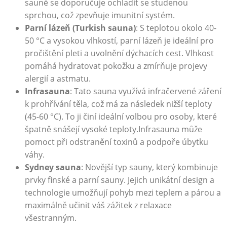
sauně se doporučuje ochladit se ‍studenou
sprchou, což⁤ zpevňuje imunitní systém.
Parní lázeň ‍(Turkish⁣ sauna)
: S teplotou‍ okolo ​40-
50 °C a vysokou vlhkostí, parní lázeň je ideální pro
pročištění‌ pleti a ‌uvolnění dýchacích cest. Vlhkost
⁢pomáhá hydratovat pokožku a​ zmírňuje projevy
alergií a ‍astmatu.
Infrasauna
: Tato sauna využívá infračervené záření
​k prohřívání těla, ⁢což⁢ má za následek ​nižší teploty⁢
(45-60 ⁤°C). To ji činí ideální volbou ‌pro osoby, ⁣které
špatně snášejí vysoké teploty.Infrasauna může
pomoct ⁣při odstranění toxinů a​ podpoře ​úbytku
váhy.
Sydney sauna
: Novější⁤ typ sauny, ‍který kombinuje
prvky finské ⁢a parní sauny.⁣ Jejich unikátní design a
technologie umožňují pohyb mezi teplem a ‌párou a
maximálně učinit⁣ váš zážitek z⁣ relaxace
‍všestranným.