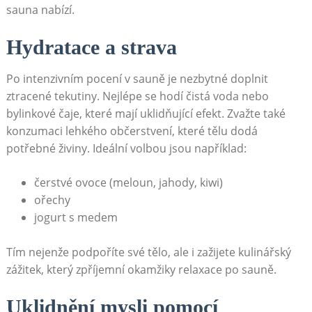
sauna nabízí.
Hydratace ‌a strava
Po ‌intenzivním pocení v sauně je nezbytné‌ doplnit
ztracené tekutiny. Nejlépe se hodí čistá voda nebo
bylinkové čaje, které‍ mají uklidňující efekt. Zvažte také
konzumaci lehkého občerstvení, ⁢které tělu dodá
potřebné živiny. Ideální volbou jsou například:
čerstvé ovoce⁣ (meloun, jahody, kiwi)
ořechy
jogurt ⁤s medem
Tím nejenže podpoříte své tělo, ​ale i zažijete kulinářský⁤
zážitek, který zpříjemní okamžiky relaxace po sauně.
Uklidnění mysli pomocí