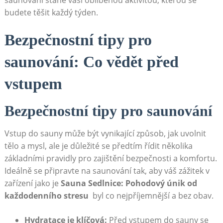
saunování stane vaší oblíbenou aktivitou, kterou se
budete těšit každý týden.
Bezpečnostní tipy ⁤pro
saunování: Co vědět před
vstupem
Bezpečnostní tipy pro saunování
Vstup do sauny může ​být⁣ vynikající způsob, ⁣jak uvolnit‍
tělo a mysl, ale je důležité se předtím řídit několika
základními pravidly⁣ pro zajištění bezpečnosti a komfortu.
Ideálně se připravte na saunování ⁣tak, aby váš zážitek v
zařízení jako je
Sauna Sedlnice: Pohodový únik ⁢od
každodenního stresu
‌ byl co ‌nejpříjemnější a ⁣bez obav.
Hydratace ⁣je klíčová:
Před vstupem‍ do sauny ⁤se