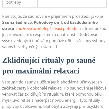
potřeby
Pamatujte, že ‌saunování v příjemném ⁤prostředí, ⁢jako je
Sauna Sedlnice: ‍Pohodový únik od každodenního
stresu
, ⁢
může výrazně zlepšit vaši pohodu
a zdraví, pokud
⁤jej provozujete s respektem ⁢a​ opatrností. Dodržování
⁣výše uvedených tipů vám pomůže užít si‍ všechny‍ výhody
sauny bez zbytečných starostí.
Zklidňující rituály po ⁤sauně
pro maximální relaxaci
Vstoupit do sauny a ⁢užít⁤ si její blahodárné ⁢účinky ‍je jen
začátek ⁣cesty k dokonalé relaxaci. Po saunování je klíčové
věnovat čas zklidňujícím rituálům, které ⁤pomohou tělu⁣ i
mysli uvolnit se a načerpat novou energii. Tyto ⁤rituály
přispívají⁢ k celkovému blahobytu‌ a‌ zvyšují‍ přínosy,které