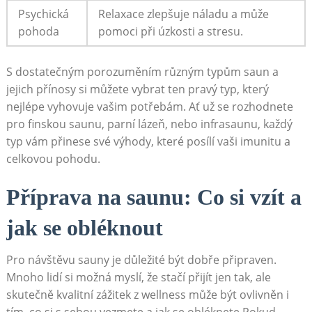
Psychická
Relaxace zlepšuje náladu a​ může
pohoda
pomoci při úzkosti a stresu.
S dostatečným porozuměním různým ⁤typům saun a
jejich přínosy si ‌můžete vybrat ​ten⁣ pravý typ, který
nejlépe vyhovuje vašim ‍potřebám. Ať už se ​rozhodnete
pro ​finskou saunu, ⁢parní lázeň, nebo infrasaunu, ‌každý
typ vám ⁣přinese své výhody, které posílí vaši imunitu a
celkovou pohodu.
Příprava na saunu: Co si vzít ​a
jak se obléknout
Pro návštěvu sauny ​je důležité být dobře připraven.
Mnoho lidí​ si možná myslí, že stačí přijít jen tak, ale
skutečně kvalitní zážitek z wellness může být ovlivněn ⁣i
tím, co si s sebou‌ vezmete a jak se obléknete.Pokud