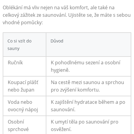
Oblékání⁢ má vliv nejen na váš komfort, ‌ale také na
⁢celkový zážitek ze saunování. Ujistěte​ se, ‍že máte s sebou
vhodné pomůcky:
Co si vzít do⁣
Důvod
sauny
Ručník
K⁣ pohodlnému sezení a​ osobní
hygieně.
Koupací plášť
Na cestě mezi‍ saunou a sprchou
nebo župan
pro zvýšení komfortu.
Voda ​nebo
K zajištění hydratace během a ​po
ovocný nápoj
saunování.
Osobní
K umytí těla po saunování pro
⁢sprchové
osvěžení.