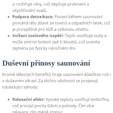
a rozšiřuje cévy, což zlepšuje ⁢prokrvení a
okysličování svalů.
Podpora detoxikace:
Pocení během saunování
pomáhá tělu⁣ zbavit se toxinů a odpadních​ látek, což
je ⁢prospěšné pro ⁣kůži⁤ a celkovou vitalitu.
Snížení svalového⁣ napětí:
Teplo ​uvolňuje svaly a
může zmírnit bolesti zad či kloubů, což oceníte
zejména ⁤po fyzicky ​náročném ⁤dni.
Duševní přínosy saunování
Kromě tělesných benefitů hraje ‌saunování důležitou roli ⁤i
v duševním zdraví. Za těchto okolností‍ se projevují‌
následující výhody:
Relaxační efekt:
‍Vysoké teploty uvolňují endorfiny,
což ⁣provází pocity ⁤štěstí⁢ a pohody. Čím více
‍relaxace, tím méně⁣ stresu!