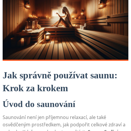
Jak správně používat saunu:
Krok za⁤ krokem
Úvod do‍ saunování
Saunování není⁣ jen příjemnou relaxací, ale také
osvědčeným prostředkem, jak podpořit celkové zdraví a