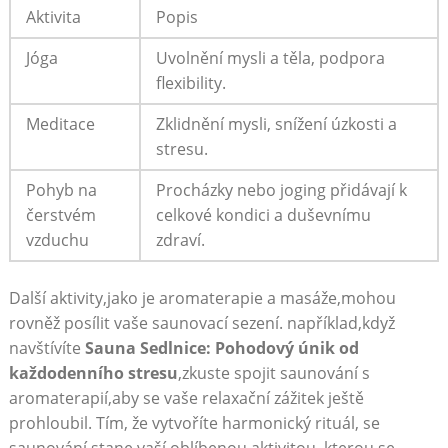
Aktivita
Popis
Jóga
Uvolnění mysli‍ a těla, podpora
⁣flexibility.
Meditace
Zklidnění mysli,‌ snížení ​úzkosti a
stresu.
Pohyb⁣ na⁢
Procházky nebo ⁣joging přidávají k
čerstvém
celkové kondici ⁢a duševnímu
vzduchu
zdraví.
Další aktivity,jako je ‌aromaterapie a masáže,mohou
rovněž posílit‍ vaše saunovací ​sezení. například,když
navštívíte
Sauna Sedlnice: Pohodový únik od
každodenního stresu
,zkuste spojit saunování s
aromaterapií,aby⁣ se‍ vaše relaxační zážitek‌ ještě
prohloubil. Tím, že vytvoříte harmonický rituál, se