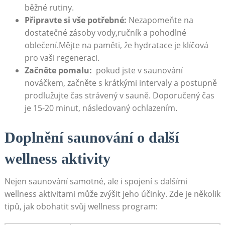
běžné rutiny.
Připravte si vše⁣ potřebné:
⁣Nezapomeňte na
dostatečné ‍zásoby vody,ručník a pohodlné
oblečení.Mějte na paměti, že hydratace je klíčová‍
pro vaši regeneraci.
Začněte pomalu:
⁤ pokud jste v saunování
nováčkem, začněte ​s‍ krátkými intervaly a ​postupně
prodlužujte ​čas strávený ⁤v ​sauně. Doporučený čas
je ⁤15-20 minut, následovaný ochlazením.
Doplnění​ saunování o‍ další
wellness aktivity
Nejen saunování samotné, ale i spojení⁤ s dalšími
wellness aktivitami může zvýšit‍ jeho účinky. Zde je několik
tipů, jak obohatit svůj wellness program: