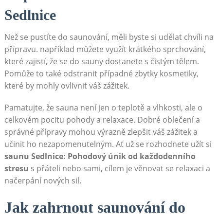
‍Sedlnice
Než se pustíte do saunování, měli ‌byste si udělat chvíli ​na
přípravu. například můžete ‌využít ​krátkého‍ sprchování,
které zajistí, že ⁤se ⁤do sauny dostanete s čistým tělem.
Pomůže to také odstranit ​případné zbytky kosmetiky,
které by mohly ovlivnit váš zážitek.
Pamatujte,​ že sauna není jen⁣ o teplotě a vlhkosti, ale o
celkovém pocitu pohody a relaxace.‌ Dobré oblečení a
správné přípravy mohou výrazně zlepšit ‌váš zážitek⁤ a
učinit ho​ nezapomenutelným. ⁣Ať už ‍se rozhodnete užít si ​
saunu ⁤Sedlnice: Pohodový ⁤únik⁤ od každodenního
⁤stresu
s přáteli nebo sami, cílem ‌je věnovat se relaxaci a
načerpání nových sil.
Jak zahrnout saunování ⁢do