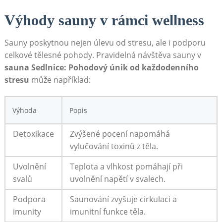
Výhody ​sauny v rámci wellness
Sauny poskytnou nejen úlevu⁢ od stresu,⁢ ale i ⁤podporu ​
celkové tělesné pohody. Pravidelná návštěva sauny‌ v
sauna Sedlnice: Pohodový únik od každodenního
stresu
může‍ například:
Výhoda
Popis
Detoxikace
Zvýšené pocení​ napomáhá
vylučování toxinů⁢ z těla.
Uvolnění
Teplota a⁢ vlhkost pomáhají ⁤při
‌svalů
uvolnění napětí v svalech.
Podpora
Saunování zvyšuje cirkulaci a
imunity
imunitní funkce těla.