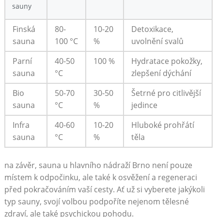
sauny
Finská
80-
10-20
Detoxikace,
sauna
100 °C
%
uvolnění svalů
Parní
40-50
100 %
Hydratace pokožky,
sauna
°C
zlepšení dýchání
Bio
50-70
30-50
Šetrné pro citlivější
sauna
°C
%
jedince
Infra
40-60
10-20
Hluboké prohřátí
sauna
°C
%
těla
na závěr, sauna u hlavního nádraží Brno není pouze
místem k odpočinku, ale také k osvěžení a regeneraci
před pokračováním vaší cesty. Ať už si vyberete jakýkoli
typ sauny, svojí volbou podpoříte nejenom tělesné
zdraví, ale také psychickou pohodu.