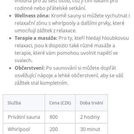
vhodná pro až šest osob, což ji činí ideální pro
rodinné nebo přátelské setkání.
Wellness zóna:
Kromě sauny si můžete vychutnat i
relaxační zónu s whirlpooly a dalšími prvky, které
umocňují zážitek z relaxace.
Terapie a masáže:
Pro ty, kteří hledají hloubkovou
relaxaci, jsou k dispozici také různé masáže a
terapie, které vám pomohou uvolnit napětí ve
svalech.
Občerstvení:
Po saunování si můžete dopřát
osvěžující nápoje a lehké občerstvení, aby se váš
zážitek stal kompletním.
Služba
Cena (CZK)
Doba trvání
Privátní sauna
800
2 hodiny
Whirlpool
200
30 minut