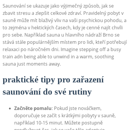
Saunování se ukazuje jako výjimečný způsob, jak se
zbavit stresu a zlepšit celkové zdraví. Pravidelný pobyt v
sauně může mít blaživý vliv na vaši psychickou pohodu, a
to zejména v hektických časech, kdy je cenné najít chvíli
pro sebe. Například sauna u hlavního nádraží Brno se
stává stále populárnějším místem pro lidi, kteří potřebují
relaxaci po náročném dni. Imagine stepping off a busy
train adn being able to unwind in a warm, soothing
sauna just moments away.
praktické tipy pro zařazení
saunování do své rutiny
Začněte pomalu
: Pokud jste nováčkem,
doporučuje se začít s krátkými pobyty v sauně,
například 10-15 minut. Můžete postupně