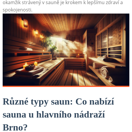
okamžik strávený v sauně je krokem k lepšímu zdraví a
spokojenosti.
Různé typy saun: Co nabízí
sauna u hlavního nádraží
Brno?