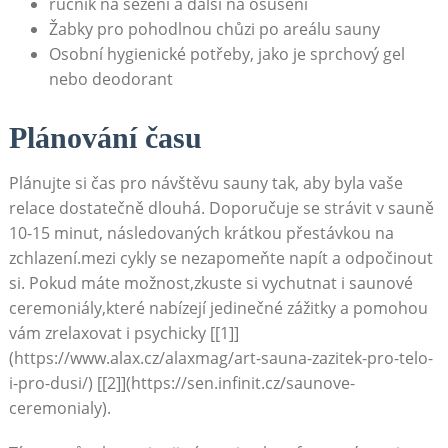
ručník na sezení a další na osušení
Žabky pro pohodlnou chůzi po areálu sauny
Osobní hygienické potřeby, jako je sprchový gel
nebo deodorant
Plánování času
Plánujte si čas pro návštěvu sauny tak, aby byla vaše
relace dostatečně dlouhá. Doporučuje se strávit v sauně
10-15 minut, následovaných krátkou přestávkou na
zchlazení.mezi cykly se nezapomeňte napít a odpočinout
si. Pokud máte možnost,zkuste si vychutnat i saunové
ceremoniály,které nabízejí jedinečné zážitky a pomohou
vám zrelaxovat i psychicky [[1]]
(https://www.alax.cz/alaxmag/art-sauna-zazitek-pro-telo-
i-pro-dusi/) [[2]](https://sen.infinit.cz/saunove-
ceremonialy).