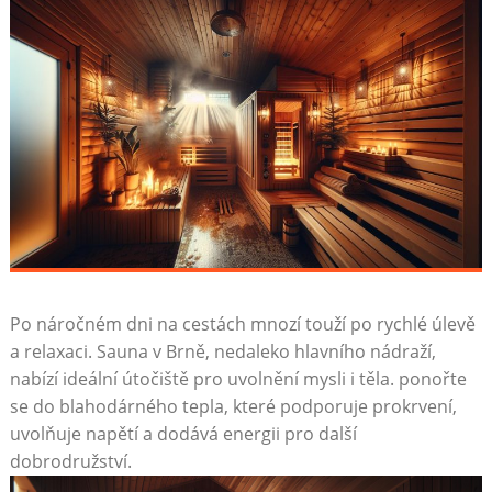
Po náročném dni na cestách mnozí touží po rychlé úlevě
a relaxaci. Sauna v Brně, nedaleko hlavního nádraží,
nabízí ideální útočiště pro uvolnění mysli i těla. ponořte
se do blahodárného tepla, které podporuje prokrvení,
uvolňuje napětí a dodává energii pro další
dobrodružství.