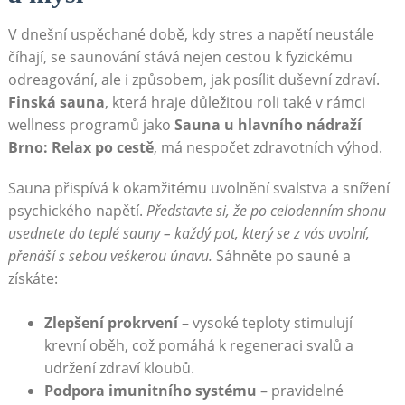
V dnešní uspěchané době, kdy stres a napětí neustále
číhají, se saunování stává nejen cestou k fyzickému
odreagování, ale i způsobem, jak posílit duševní zdraví.
Finská sauna
, která hraje důležitou roli také v rámci
wellness programů jako
Sauna u hlavního nádraží
Brno: Relax po cestě
, má nespočet zdravotních výhod.
Sauna přispívá k okamžitému uvolnění svalstva a snížení
psychického napětí.
Představte si, že po celodenním shonu
usednete do teplé sauny – každý pot, který se z vás uvolní,
přenáší s sebou veškerou únavu.
Sáhněte po sauně a
získáte:
Zlepšení prokrvení
– vysoké teploty stimulují
krevní oběh, což pomáhá k regeneraci svalů a
udržení zdraví kloubů.
Podpora imunitního systému
– pravidelné