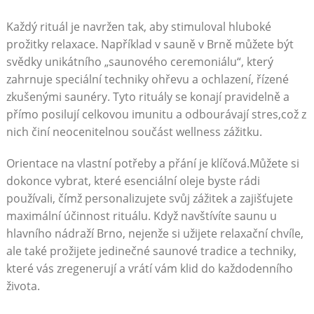
Každý rituál je navržen tak, aby stimuloval hluboké
prožitky relaxace. Například v sauně v Brně můžete být
svědky unikátního „saunového ceremoniálu“, který
zahrnuje speciální techniky ohřevu a ochlazení, řízené
zkušenými saunéry. Tyto rituály se konají pravidelně a
přímo posilují celkovou imunitu a odbourávají stres,což z
nich činí neocenitelnou součást wellness zážitku.
Orientace na vlastní potřeby a přání je klíčová.Můžete si
dokonce vybrat, které esenciální oleje byste rádi
používali, čímž personalizujete svůj zážitek a zajišťujete
maximální účinnost rituálu. Když navštívíte saunu u
hlavního nádraží Brno, nejenže si užijete relaxační chvíle,
ale také prožijete jedinečné saunové tradice a techniky,
které vás zregenerují a vrátí vám klid do každodenního
života.