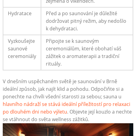
zejména o víkendech.
Hydratace
Před a po saunování je důležité
dodržovat pitný režim, aby nedošlo
k dehydrataci.
Vyzkoušejte
Připojte se k saunovým
saunové
ceremoniálům, které obohatí váš
ceremoniály
zážitek o aromaterapii a tradiční
rituály.
V dnešním uspěchaném světě je saunování v Brně
ideální způsob, jak najít klid a pohodu. Odpočiňte si a
ponechte na chvíli všední starosti za sebou; sauna u
hlavního nádraží se stává ideální příležitostí pro relaxaci
po dlouhém dni nebo výletu
. Objevte její kouzlo a nechte
se vtáhnout do světa wellness zážitků.