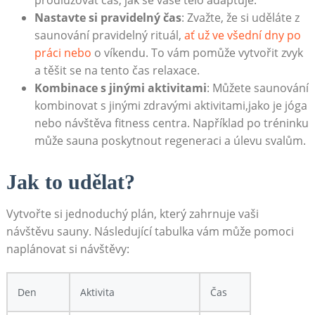
prodlužovat čas, jak se vaše tělo adaptuje.
Nastavte si pravidelný čas
: Zvažte, že si uděláte z
saunování pravidelný rituál,
ať už ve všední dny po
práci nebo
o víkendu. To vám pomůže vytvořit zvyk
a těšit se na tento čas relaxace.
Kombinace s jinými aktivitami
: Můžete saunování
kombinovat s jinými zdravými aktivitami,jako je jóga
nebo návštěva fitness centra. Například po tréninku
může sauna poskytnout regeneraci a úlevu svalům.
Jak to udělat?
Vytvořte si jednoduchý plán, který zahrnuje vaši
návštěvu sauny. Následující tabulka vám může pomoci
naplánovat si návštěvy:
Den
Aktivita
Čas