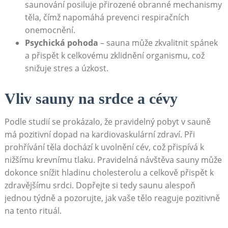
saunování posiluje přirozené obranné mechanismy
těla, čímž napomáhá prevenci respiračních
onemocnění.
Psychická pohoda
– sauna může zkvalitnit spánek
a přispět k celkovému zklidnění organismu, což
snižuje stres a úzkost.
Vliv sauny na srdce a cévy
Podle studií se prokázalo, že pravidelný pobyt v sauně
má pozitivní dopad na kardiovaskulární zdraví. Při
prohřívání těla dochází k uvolnění cév, což přispívá k
nižšímu krevnímu tlaku. Pravidelná návštěva sauny může
dokonce snížit hladinu cholesterolu a celkově přispět k
zdravějšímu srdci. Dopřejte si tedy saunu alespoň
jednou týdně a pozorujte, jak vaše tělo reaguje pozitivně
na tento rituál.