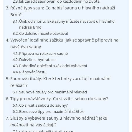
Jak zařadit saunování do každodenního života
Různé typy saun: Co nabízí sauna u hlavního nádraží
Brno?
Únik od shonu: Jaké sauny můžete navštívit u hlavního
nádraží Brno
Co dalšího můžete očekávat
Vytvoření ideálního zážitku: Jak se správně připravit na
návštěvu sauny
Příprava na relaxaci v sauně
Důležitost hydratace
Pohodlné oblečení a základní vybavení
Plánování času
Saunové rituály: Které techniky zaručují maximální
relaxaci?
Saunové rituály pro maximální relaxaci
Tipy pro návštěvníky: Co si vzít s sebou do sauny?
Co si vzít s sebou do sauny?
Bonusové tipy pro maximální zážitek
Služby a vybavení sauny u hlavního nádraží: Jaké
možnosti na vás čekají?
relaxace a pohodlí čekají na vás