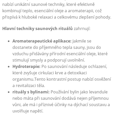
nabízí unikátní saunové techniky, které efektivně
kombinují teplo, esenciální oleje a aromaterapii, což
přispívá k hluboké relaxaci a celkovému zlepšení pohody.
Hlavní techniky saunových rituálů
zahrnují:
Aromaterapeutické aplikace:
Jakmile se
dostanete do příjemného tepla sauny, jsou do
vzduchu přidávány přírodní esenciální oleje, které
stimulují smysly a podporují uvolnění.
Hydroterapie:
Po saunování následuje ochlazení,
které zvyšuje cirkulaci krve a detoxikaci
organismu.Tento kontrastní postup nabízí osvěžení
a revitalizaci těla.
rituály s bylinami:
Používání bylin jako levandule
nebo máta při saunování dodává nejen příjemnou
vůni, ale má i příznivé účinky na dýchací soustavu a
uvolňuje napětí.