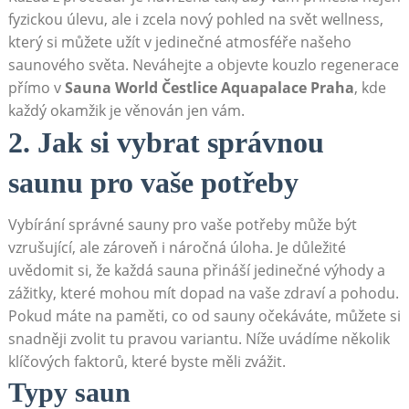
fyzickou úlevu, ale i zcela⁢ nový pohled na ‌svět wellness,
který si můžete‌ užít v jedinečné atmosféře našeho
saunového světa. Neváhejte a objevte kouzlo ‍regenerace
přímo ⁣v⁤
Sauna World Čestlice Aquapalace Praha
, kde
⁢každý⁢ okamžik ‌je věnován jen⁤ vám.
2. Jak si vybrat správnou
saunu pro vaše⁣ potřeby
Vybírání správné sauny⁢ pro vaše‍ potřeby může být ​
vzrušující,⁣ ale zároveň i⁤ náročná úloha. Je důležité
‌uvědomit si, že každá⁢ sauna ⁣přináší jedinečné výhody a⁢
zážitky, ​které mohou ​mít ⁣dopad na​ vaše⁢ zdraví ⁢a⁢ pohodu.
Pokud máte‍ na ​paměti,‌ co od sauny ‍očekáváte, ​můžete si
snadněji zvolit tu ‍pravou variantu. ⁣Níže uvádíme několik
klíčových⁣ faktorů,⁢ které ⁤byste měli zvážit.
Typy saun