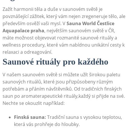
Zažít harmonii těla⁢ a duše v saunovém světě je
povznášející zážitek,⁢ který vám ⁢nejen zregeneruje tělo,‍ ale
především osvěží ⁢vaši ⁢mysl. V‌
Sauna World Čestlice
Aquapalace praha
,​ největším saunovém​ světě⁤ v ČR,⁢
máte možnost objevovat⁤ rozmanité saunové rituály ⁤a
wellness ‍procedury, ⁢které vám nabídnou unikátní​ cesty k
relaxaci a odreagování.
Saunové⁣ rituály pro⁤ každého
V našem saunovém​ světě si⁤ můžete užít širokou paletu
saunových rituálů, které jsou⁣ přizpůsobeny různým
potřebám a přáním návštěvníků.⁤ Od tradičních finských
saun po‍ aromaterapeutické rituály,každý‍ si⁤ přijde na⁢ své.
Nechte se ⁣okouzlit například:
Finská sauna:
Tradiční ‍sauna s vysokou teplotou,
která ‍vás ​prohřeje ⁣do hloubky.