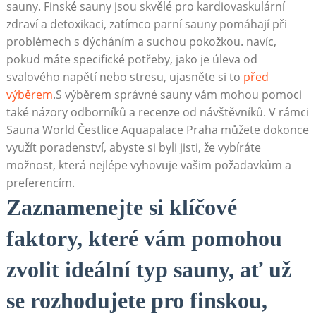
sauny. ‍Finské sauny jsou skvělé pro kardiovaskulární
zdraví a ⁣detoxikaci, zatímco parní​ sauny pomáhají při
problémech‍ s dýcháním a⁢ suchou pokožkou. navíc,
pokud⁢ máte ⁣specifické potřeby, jako je úleva ⁤od
svalového‍ napětí​ nebo stresu, ujasněte si ⁤to⁣
před
výběrem
.S výběrem správné sauny vám mohou pomoci
také ‍názory odborníků a recenze od ⁤návštěvníků. V rámci
Sauna World Čestlice Aquapalace Praha můžete dokonce
využít poradenství, ⁣abyste​ si byli jisti, ​že ‌vybíráte
možnost, která nejlépe vyhovuje vašim požadavkům a
preferencím.
Zaznamenejte si klíčové
faktory, které vám⁤ pomohou
⁤zvolit ideální typ⁣ sauny, ​ať ​už
se rozhodujete pro ⁤finskou,