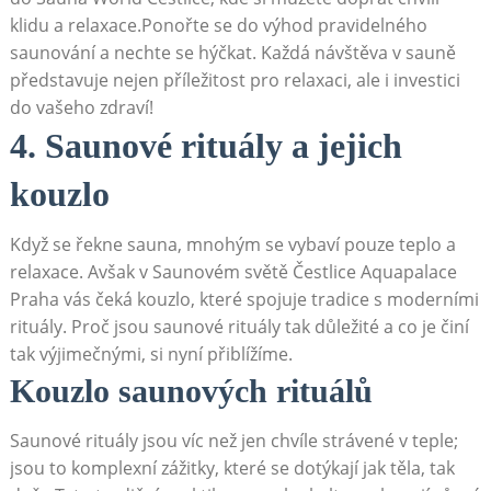
klidu​ a ⁣relaxace.Ponořte se do výhod pravidelného⁤
saunování a nechte se⁢ hýčkat. Každá ⁤návštěva v sauně
představuje nejen příležitost pro relaxaci, ale⁤ i investici
do vašeho ​zdraví!
4. Saunové rituály a jejich
kouzlo
Když⁤ se ‍řekne sauna, mnohým se vybaví pouze⁢ teplo a
‍relaxace. Avšak v Saunovém ⁢světě ⁣Čestlice Aquapalace
⁢Praha‍ vás ⁣čeká kouzlo, které ​spojuje tradice s moderními
⁤rituály. Proč ⁢jsou saunové rituály tak⁣ důležité a ‌co je činí
tak výjimečnými, si​ nyní přiblížíme.
Kouzlo saunových rituálů
Saunové rituály ‍jsou víc než jen chvíle ⁢strávené v teple;
jsou to ‌komplexní zážitky, které se​ dotýkají‍ jak těla,⁢ tak ​