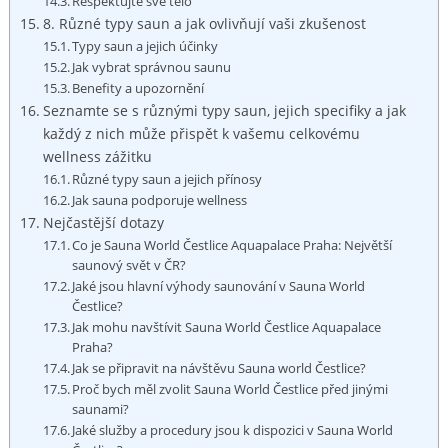
Respektujte své‌ tělo
8. Různé typy saun a ⁢jak ovlivňují vaši zkušenost
Typy ⁤saun a jejich účinky
Jak vybrat⁤ správnou ‌saunu
Benefity‌ a‍ upozornění
Seznamte ‌se s různými typy saun, ​jejich specifiky ⁣a jak
každý⁢ z⁤ nich‌ může přispět⁣ k vašemu celkovému
wellness zážitku
Různé typy saun⁢ a jejich ​přínosy
Jak sauna podporuje wellness
Nejčastější ​dotazy
Co je ⁤Sauna​ World Čestlice Aquapalace‍ Praha: Největší
saunový‌ svět ‌v ČR?
Jaké jsou hlavní‍ výhody saunování ‍v Sauna World
⁣Čestlice?
Jak⁢ mohu‌ navštívit Sauna World Čestlice Aquapalace
Praha?
Jak se připravit⁣ na návštěvu Sauna world ​Čestlice?
Proč bych měl ​zvolit Sauna World ⁢Čestlice před jinými
saunami?
Jaké‌ služby​ a​ procedury​ jsou k⁤ dispozici⁤ v‍ Sauna World