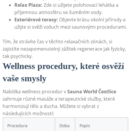
Relax Plaza:
​Zde si ‌užijete polohovací lehátka a
příjemnou atmosféru se šuměním vody.
Exteriérové terasy:
Objevte krásu okolní přírody a⁤
užijte si ⁢svěží‌ vzduch⁣ mezi saunovými procedurami.
Tím, že strávíte čas v těchto relaxačních zónách,​ si‌
zajistíte ​nezapomenutelný zážitek regenerace jak fyzicky,
tak ​psychicky.
Wellness ⁣procedury,⁣ které osvěží​
vaše ⁤smysly
Nabídka wellness procedur v‌
Sauna World⁣ Čestlice
⁤
zahrnuje různé masáže‌ a ⁢terapeutické služby, které
harmonizují tělo a ‍ducha. Můžete‍ si vybrat‌ z
⁣následujících možností:
Procedura
Doba
Popis