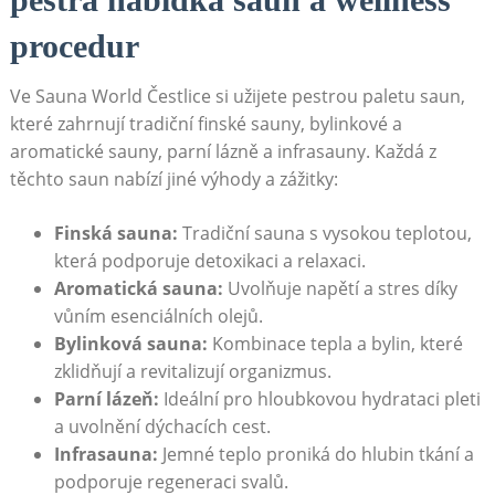
procedur
Ve‍ Sauna World‌ Čestlice⁢ si⁣ užijete pestrou paletu saun,
které⁤ zahrnují​ tradiční finské‌ sauny,​ bylinkové a
⁤aromatické sauny, parní lázně a infrasauny. Každá z
těchto saun nabízí‌ jiné výhody a⁣ zážitky:
Finská⁤ sauna:
Tradiční sauna s⁤ vysokou teplotou,
která podporuje‍ detoxikaci‍ a ​relaxaci.
Aromatická ‍sauna:
⁣Uvolňuje napětí a stres ‌díky
vůním esenciálních olejů.
Bylinková sauna:
Kombinace tepla a bylin,⁢ které ​
zklidňují​ a revitalizují organizmus.
Parní lázeň:
Ideální pro ⁤hloubkovou hydrataci pleti
a ​uvolnění dýchacích cest.
Infrasauna:
Jemné ⁢teplo proniká do hlubin tkání a
podporuje regeneraci​ svalů.