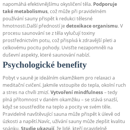
napomáhá efektivnějšímu okysličení těla.⁤
Podporuje⁤
také metabolismus
,​ což může⁢ při pravidelném
používání sauny přispět k redukci tělesné
hmotnosti.Další předností je⁤
detoxikace organismu
. V​
procesu⁢ saunování se‌ z těla vylučují toxiny
prostřednictvím ‌potu, což přispívá k⁣ zdravější pleti a
celkovému⁣ pocitu pohody. Uvisťte nezapomněli na
duševní⁤ aspekty, které‌ saunování nabízí.
Psychologické‌ benefity
Pobyt v‌ sauně‍ je ​ideálním okamžikem pro‌ relaxaci​ a
meditační⁤ cvičení. Jakmile vstoupíte do tepla, okolní ruch
‍a stres ⁤na⁤ chvíli⁢ zmizí.
Vytvoření‌ mindfulness
– tedy
plná přítomnost v daném okamžiku ‍–⁢ se​ stává snazší,
když se soustředíte na‌ teplo a pocity ve svém těle.
Pravidelně navštěvující sauna⁣ může ⁣přispět k úlevě od
úzkosti ‌a napětí.Navíc, užívání​ sauny může zlepšit kvalitu
spánku.
Studie⁤ ukazují
, ​že lidé, ​kteří‍ pravidelně