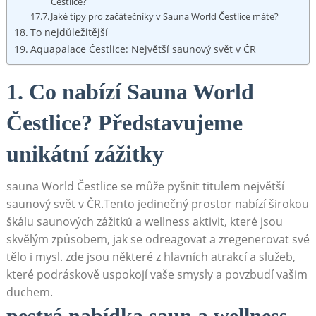
Čestlice?
Jaké tipy ⁢pro začátečníky ​v Sauna World​ Čestlice⁢ máte?
To ​nejdůležitější
Aquapalace Čestlice: Největší saunový svět v ČR
1. Co ⁢nabízí‍ Sauna World
Čestlice? Představujeme
‌unikátní zážitky
sauna World⁣ Čestlice⁢ se může⁢ pyšnit titulem⁢ největší⁢
saunový ‌svět‌ v ČR.Tento jedinečný prostor nabízí širokou
škálu saunových zážitků ​a⁢ wellness aktivit,⁢ které ‍jsou
‌skvělým ⁣způsobem, jak ‌se ‌odreagovat a zregenerovat ⁢své
tělo⁣ i mysl. zde jsou⁤ některé ​z hlavních atrakcí a⁢ služeb,
které podráskově uspokojí vaše smysly a povzbudí vašim
duchem.
pestrá nabídka saun⁢ a wellness