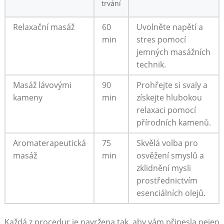
trvání
Relaxační masáž
60​
Uvolněte napětí a
min
stres pomocí‍
jemných masážních
technik.
Masáž lávovými
90
Prohřejte si svaly a
kameny
min
⁣získejte hlubokou
relaxaci pomocí‍
přírodních kamenů.
Aromaterapeutická
75
Skvělá volba pro
masáž
min
osvěžení⁢ smyslů a
zklidnění mysli
prostřednictvím
‍esenciálních olejů.
Každá z⁤ procedur je navržena tak, aby vám přinesla nejen