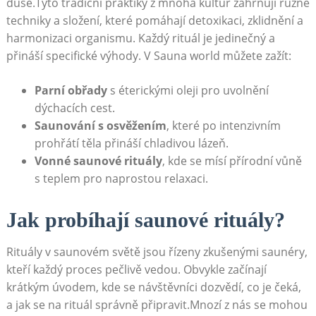
duše.Tyto tradiční praktiky z​ mnoha ⁤kultur zahrnují‍ různé
techniky⁣ a složení, které pomáhají ⁤detoxikaci, zklidnění⁢ a
harmonizaci organismu. Každý rituál​ je jedinečný⁣ a
přináší specifické výhody. V Sauna world ⁣můžete zažít:
Parní obřady
s éterickými oleji ⁣pro uvolnění
dýchacích cest.
Saunování ⁣s‍ osvěžením
, které po intenzivním
prohřátí těla přináší‍ chladivou lázeň.
Vonné⁣ saunové​ rituály
,​ kde se mísí ⁤přírodní vůně
s ‍teplem pro⁢ naprostou relaxaci.
Jak ⁢probíhají saunové rituály?
Rituály v saunovém světě jsou řízeny ‌zkušenými ⁢saunéry,
‍kteří ⁣každý proces pečlivě vedou. Obvykle začínají‌
krátkým ⁢úvodem,⁣ kde se návštěvníci dozvědí, co je čeká,​
a jak se na rituál správně připravit.Mnozí z nás se mohou