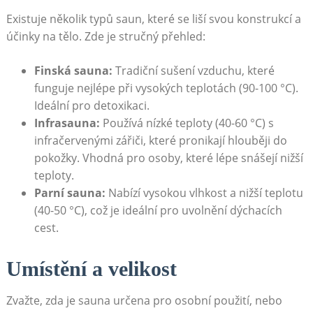
Existuje několik typů saun, které se liší svou konstrukcí‍ a⁢
účinky ​na ​tělo. ​Zde je stručný přehled:
Finská sauna:
Tradiční sušení ⁤vzduchu, které
funguje nejlépe při vysokých ‍teplotách (90-100 ⁣°C).
Ideální ⁢pro‌ detoxikaci.
Infrasauna:
⁢Používá nízké teploty (40-60 °C) ​s
infračervenými⁤ zářiči, ‌které pronikají hlouběji do
pokožky. Vhodná pro osoby, které lépe snášejí ​nižší
teploty.
Parní⁣ sauna:
Nabízí vysokou​ vlhkost‌ a‌ nižší⁢ teplotu⁢
(40-50⁢ °C), ​což je ideální pro‍ uvolnění‌ dýchacích
cest.
Umístění a velikost
Zvažte, zda je sauna určena ‍pro‌ osobní použití, nebo