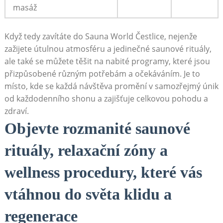
⁣masáž
Když tedy zavítáte do Sauna ‌World Čestlice,⁣ nejenže
zažijete útulnou‌ atmosféru ‌a jedinečné saunové rituály,⁤
ale také ‌se můžete těšit na ​nabité programy,‌ které jsou​
přizpůsobené různým potřebám⁤ a ⁣očekáváním. Je to
místo, kde se​ každá⁣ návštěva promění v samozřejmý únik
od každodenního shonu a zajišťuje celkovou pohodu ⁢a
⁣zdraví.
Objevte rozmanité saunové
⁤rituály, ‌relaxační zóny a
wellness ‍procedury, ‍které vás‌
vtáhnou‌ do světa klidu ⁤a
regenerace