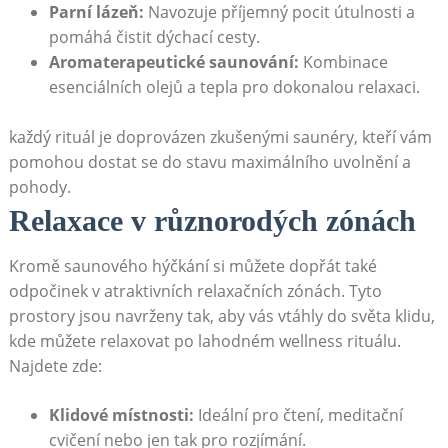
Parní ‌lázeň:
Navozuje příjemný pocit útulnosti a ​
pomáhá‌ čistit dýchací ⁤cesty.
Aromaterapeutické saunování:
Kombinace
esenciálních olejů a tepla pro dokonalou relaxaci.
každý ⁢rituál je⁤ doprovázen zkušenými saunéry, kteří vám
pomohou dostat se do ⁤stavu⁤ maximálního uvolnění‌ a
pohody.
Relaxace v různorodých⁢ zónách
Kromě saunového hýčkání si můžete dopřát ⁢také
odpočinek v atraktivních relaxačních zónách. Tyto
prostory jsou navrženy ‌tak, aby ⁢vás‍ vtáhly do světa klidu,
kde můžete relaxovat po lahodném wellness⁤ rituálu.
⁤Najdete zde:
Klidové ‍místnosti:
Ideální ⁢pro čtení, meditační
cvičení⁤ nebo jen tak pro rozjímání.