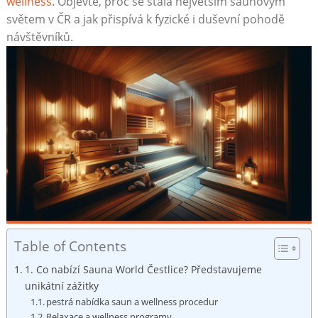
wellness
. Objevte,‍ proč se stala ‍největším saunovým
světem v ČR a jak⁣ přispívá k fyzické ​i duševní ⁣pohodě
návštěvníků.
Table of Contents
1. Co ⁢nabízí‍ Sauna World Čestlice? Představujeme
‌unikátní zážitky
pestrá nabídka saun⁢ a wellness procedur
Relaxace a wellness programy