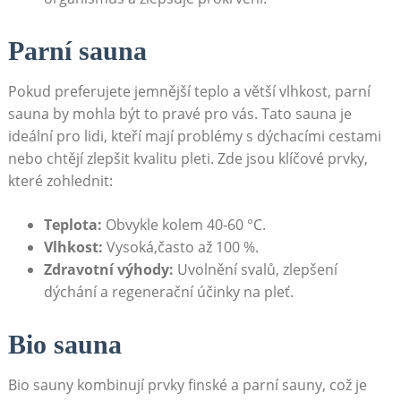
Parní sauna
Pokud preferujete jemnější teplo a větší vlhkost, parní
sauna⁣ by mohla‌ být⁤ to pravé pro vás. Tato sauna je
ideální pro lidi, ‍kteří mají problémy s dýchacími cestami
nebo chtějí zlepšit kvalitu⁣ pleti. Zde jsou klíčové prvky,
které zohlednit:
Teplota:
Obvykle‍ kolem 40-60 ‌°C.
Vlhkost:
​Vysoká,často až 100 ⁣%.
Zdravotní‍ výhody:
Uvolnění svalů, zlepšení
‍dýchání a regenerační účinky na pleť.
Bio sauna
Bio sauny⁤ kombinují prvky⁢ finské ‍a parní⁤ sauny, což je