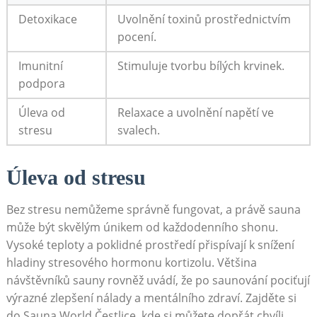
Detoxikace
Uvolnění toxinů prostřednictvím
pocení.
Imunitní
Stimuluje tvorbu bílých krvinek.
podpora
Úleva od
Relaxace a uvolnění napětí ‍ve
stresu
svalech.
Úleva od stresu
Bez⁣ stresu nemůžeme ⁤správně fungovat, a právě sauna⁢
může⁣ být skvělým‍ únikem od každodenního ‌shonu.
Vysoké teploty⁢ a‌ poklidné prostředí přispívají k​ snížení
hladiny​ stresového hormonu kortizolu.‌ Většina
návštěvníků sauny rovněž ​uvádí, že po saunování pociťují
výrazné zlepšení nálady ⁣a mentálního ​zdraví. ⁢Zajděte ⁣si​
do Sauna World ​Čestlice, ​kde si ⁢můžete ‍dopřát chvíli⁤