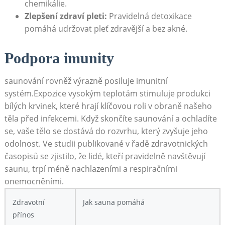
chemikálie.
Zlepšení zdraví pleti:
Pravidelná‌ detoxikace⁣
pomáhá⁤ udržovat pleť zdravější a bez akné.
Podpora imunity
saunování rovněž výrazně⁢ posiluje imunitní
systém.Expozice vysokým teplotám stimuluje produkci
bílých krvinek, které hrají klíčovou roli v obraně našeho
těla ⁢před infekcemi.​ Když skončíte saunování a⁤ ochladíte
se, vaše tělo​ se dostává ⁣do ‍rozvrhu,⁣ který zvyšuje jeho
odolnost. Ve ⁢studii publikované v řadě zdravotnických⁢
časopisů se zjistilo, že lidé,​ kteří pravidelně navštěvují
saunu, trpí méně nachlazeními a respiračními
onemocněními.
Zdravotní
Jak sauna pomáhá
přínos