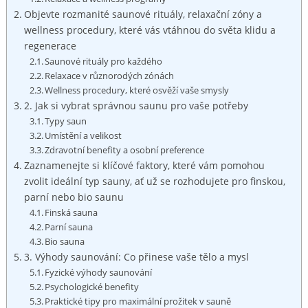
Objevte rozmanité saunové ⁤rituály, ‌relaxační zóny a
wellness ‍procedury, ‍které vás‌ vtáhnou‌ do světa klidu ⁤a
regenerace
Saunové⁣ rituály pro⁤ každého
Relaxace v různorodých⁢ zónách
Wellness ⁣procedury,⁣ které osvěží​ vaše ⁤smysly
2. Jak si vybrat správnou saunu pro vaše⁣ potřeby
Typy saun
Umístění a velikost
Zdravotní ⁣benefity a osobní‌ preference
Zaznamenejte si klíčové faktory, které vám⁤ pomohou
⁤zvolit ideální typ⁣ sauny, ​ať ​už se rozhodujete pro ⁤finskou,
parní nebo bio saunu
Finská sauna
Parní sauna
Bio sauna
3. Výhody ‍saunování: Co přinese vaše tělo a mysl
Fyzické ‍výhody saunování
Psychologické‌ benefity
Praktické tipy pro maximální prožitek v ⁣sauně