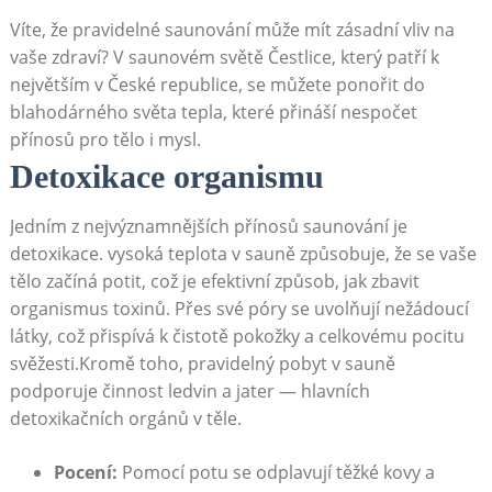
Víte, že ⁤pravidelné saunování může ⁣mít⁣ zásadní vliv na
vaše zdraví? V saunovém světě ⁢Čestlice,⁤ který ​patří‌ k
největším v České republice,​ se můžete ponořit do
blahodárného​ světa ⁤tepla, které přináší ⁤nespočet
přínosů ‌pro tělo ⁢i mysl.
Detoxikace ⁣organismu
Jedním‍ z ⁤nejvýznamnějších přínosů ⁤saunování je
detoxikace. vysoká teplota v ⁣sauně způsobuje, že se vaše
⁣tělo začíná potit,⁢ což ⁢je efektivní způsob, jak ​zbavit
organismus toxinů.​ Přes své póry se uvolňují nežádoucí
⁤látky, což přispívá k čistotě‍ pokožky a celkovému pocitu
svěžesti.Kromě ​toho, pravidelný ‌pobyt⁤ v sauně
podporuje ​činnost ledvin a ‌jater ⁢— hlavních
detoxikačních‍ orgánů v těle.
Pocení:
‍Pomocí potu ⁣se odplavují‍ těžké kovy ​a