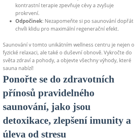
kontrastní terapie zpevňuje cévy a⁣ zvyšuje
prokrvení.
Odpočinek
: ‍Nezapomeňte si po saunování dopřát
chvíli⁢ klidu pro maximální regenerační efekt.
Saunování v ‌tomto unikátním wellness ⁣centru je nejen ⁤o
⁤fyzické relaxaci, ⁢ale také o duševní obnově. Vykročte⁢ do
světa zdraví a pohody, ‌a objevte⁢ všechny⁣ výhody,⁣ které⁤
sauna ⁢nabízí!
Ponořte se do zdravotních⁤
přínosů pravidelného
saunování, jako jsou
‌detoxikace, zlepšení imunity a
úleva od stresu