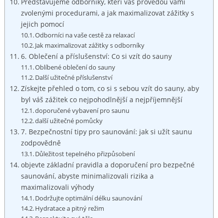
Představujeme odborníky, kteří ⁣vás provedou⁤ vámi⁤
zvolenými procedurami, ‌a jak maximalizovat zážitky s
‍jejich ⁤pomocí
Odborníci na vaše cestě za relaxací
Jak maximalizovat zážitky⁢ s odborníky
6.​ Oblečení ‍a příslušenství: Co ⁣si vzít ‍do sauny
Oblíbené oblečení do sauny
Další ‍užitečné ⁢příslušenství
Získejte přehled o tom, co ​si s​ sebou‍ vzít do sauny, aby
byl ​váš ⁣zážitek ⁣co nejpohodlnější a nejpříjemnější
doporučené vybavení⁢ pro saunu
další užitečné pomůcky
7. Bezpečnostní tipy pro saunování: ⁣jak si užít saunu
zodpovědně
Důležitost ‍tepelného‍ přizpůsobení
objevte základní pravidla ‌a ‌doporučení pro bezpečné
saunování, abyste​ minimalizovali⁣ rizika‌ a
maximalizovali výhody
Dodržujte ‌optimální​ délku saunování
Hydratace ⁣a⁣ pitný ⁤režim