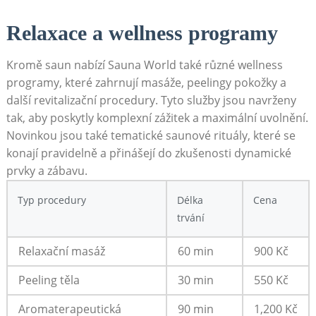
Relaxace a wellness programy
Kromě saun​ nabízí Sauna⁣ World‍ také⁢ různé ​wellness
⁣programy, které​ zahrnují masáže, peelingy pokožky ​a
další revitalizační‍ procedury.⁤ Tyto služby jsou navrženy
tak, aby poskytly komplexní zážitek ⁢a ‍maximální ⁣uvolnění.
Novinkou jsou ​také tematické saunové ‍rituály, které⁣ se
konají pravidelně a ‌přinášejí do zkušenosti dynamické
prvky a zábavu.
Typ procedury
Délka
Cena
trvání
Relaxační‌ masáž
60 min
900 Kč
Peeling těla
30 ⁤min
550⁤ Kč
Aromaterapeutická
90 min
1,200 Kč