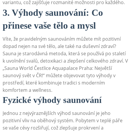
variantu, což ⁣zajišťuje rozmanité ⁣možnosti⁣ pro⁢ každého.
3. Výhody ‍saunování: Co
přinese vaše tělo a mysl
Víte, že pravidelným saunováním můžete​ mít pozitivní⁣
dopad nejen na své tělo, ale​ také na ‌duševní⁤ zdraví?
‍Sauna je starodávná metoda, která ⁢se používá⁣ po staletí
k uvolnění svalů,‍ detoxikaci ​a zlepšení celkového zdraví. V
„Sauna World Čestlice Aquapalace Praha: ⁤Největší
saunový svět v ČR!“ můžete objevovat ⁤tyto​ výhody v
prostředí, které ‌kombinuje ‌tradici s ‌moderním‍
komfortem a wellness.
Fyzické ‍výhody saunování
Jednou z nejvýraznějších výhod saunování je jeho
pozitivní vliv na ⁤oběhový​ systém. Pobytem v teplé páře‌
se ⁣vaše cévy rozšiřují, ⁤což zlepšuje prokrvení a