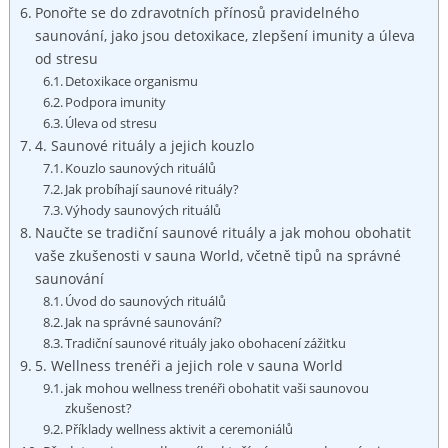
Ponořte se do zdravotních⁤ přínosů pravidelného
saunování, jako jsou ‌detoxikace, zlepšení imunity a úleva
od stresu
Detoxikace ⁣organismu
Podpora imunity
Úleva od stresu
4. Saunové rituály a jejich kouzlo
Kouzlo saunových rituálů
Jak ⁢probíhají saunové rituály?
Výhody ‍saunových rituálů
Naučte se‍ tradiční saunové rituály a ⁣jak mohou obohatit
vaše⁣ zkušenosti v sauna World, včetně ⁣tipů ​na správné
saunování
Úvod do saunových ‍rituálů
Jak na správné ⁤saunování?
Tradiční saunové ⁣rituály jako⁣ obohacení zážitku
5.​ Wellness trenéři a​ jejich role v sauna ⁢World
jak mohou wellness trenéři obohatit vaši saunovou⁤
zkušenost?
Příklady wellness aktivit a ceremoniálů