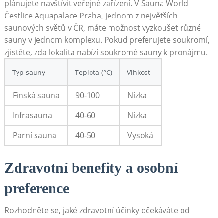
plánujete navštívit ​veřejné zařízení. ‍V Sauna World
Čestlice​ Aquapalace Praha, jednom z největších
saunových světů v ČR, ⁤máte možnost⁤ vyzkoušet různé
sauny v jednom komplexu. Pokud preferujete soukromí,⁣
zjistěte,⁣ zda lokalita nabízí soukromé sauny k pronájmu.
Typ sauny
Teplota (°C)
Vlhkost
Finská sauna
90-100
Nízká
Infrasauna
40-60
Nízká
Parní sauna
40-50
Vysoká
Zdravotní ⁣benefity a osobní‌
preference
Rozhodněte se,‍ jaké zdravotní ‍účinky očekáváte od⁤