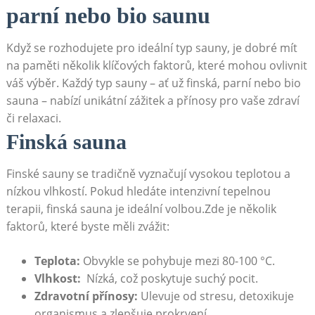
parní nebo bio saunu
Když se rozhodujete ⁤pro ideální typ sauny, je ⁢dobré mít
⁢na paměti několik klíčových faktorů, které⁤ mohou ovlivnit
⁣váš výběr. Každý typ sauny – ať už finská, parní nebo bio
sauna – nabízí unikátní⁣ zážitek a přínosy pro vaše zdraví
či relaxaci.
Finská sauna
Finské sauny se‌ tradičně vyznačují vysokou teplotou a
nízkou vlhkostí. Pokud⁤ hledáte intenzivní ⁢tepelnou
terapii, ‍finská‍ sauna je ideální volbou.Zde je několik
faktorů, které byste měli zvážit:
Teplota:
Obvykle se pohybuje mezi 80-100 °C.
Vlhkost:
‌ Nízká,‍ což poskytuje‌ suchý‌ pocit.
Zdravotní přínosy:
Ulevuje od stresu, detoxikuje⁤
organismus ⁢a ‌zlepšuje ⁤prokrvení.