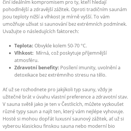
činí ideálním kompromisem pro ty, kteří hledají
pohodlnější a zdravější zážitek. ⁤Oproti tradičním saunám
⁤jsou teploty nižší a vlhkost je mírně vyšší. To vám
umožňuje užívat si saunování bez extrémních podmínek.
Uvažujte⁣ o⁢ následujících faktorech:
Teplota:
Obvykle kolem 50-70 °C.
Vlhkost:
⁣ Mírná, což poskytuje⁤ příjemnější‍
atmosféru.
Zdravotní benefity:
Posílení imunity,​ uvolnění‌ a
detoxikace bez extrémního stresu na tělo.
Ať už se rozhodnete pro jakýkoli​ typ ‌sauny, vždy⁢ je
užitečné‍ brát⁢ v úvahu ‍vlastní preference a zdravotní ⁣stav.
V sauna⁤ světě jako⁤ je ten v‍ Čestlicích, můžete vyzkoušet
⁢různé typy saun a najít ten, který‍ vám nejlépe vyhovuje.
Hosté si⁤ mohou dopřát luxusní saunový ‍zážitek, ať už si
vyberou klasickou finskou sauna​ nebo moderní ‍bio