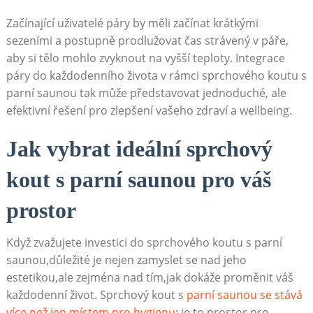
Začínající uživatelé páry by měli začínat krátkými
sezeními a postupně prodlužovat čas strávený v páře,
aby si tělo mohlo zvyknout na vyšší teploty. Integrace
páry do každodenního života v rámci sprchového koutu s
parní saunou tak může představovat jednoduché, ale
efektivní řešení pro zlepšení vašeho zdraví a wellbeing.
Jak vybrat ideální sprchový
kout s parní saunou pro váš
prostor
Když zvažujete investici do sprchového koutu s parní
saunou,důležité je nejen zamyslet se nad jeho
estetikou,ale zejména nad tím,jak dokáže proměnit váš
každodenní život. Sprchový kout s
parní saunou se stává
více než jen místem pro hygienu
; je to prostor pro