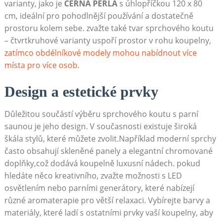
varianty, jako je
ČERNÁ PERLA
s úhlopříčkou 120 x 80
cm, ideální pro pohodlnější používání a dostatečně
prostoru kolem sebe. zvažte také tvar sprchového koutu
– čtvrtkruhové varianty uspoří prostor v rohu koupelny,
zatímco obdélníkové modely mohou nabídnout více
místa pro více osob
.
Design a estetické prvky
Důležitou součástí výběru sprchového koutu s parní
saunou je jeho design. V současnosti existuje široká
škála stylů, které můžete zvolit.Například moderní sprchy
často obsahují skleněné panely a elegantní chromované
doplňky,což dodává koupelně luxusní nádech. pokud
hledáte něco kreativního, zvažte možnosti s LED
osvětlením nebo parními generátory, které nabízejí
různé aromaterapie pro větší relaxaci. Vybírejte barvy a
materiály, které ladí s ostatními prvky vaší koupelny, aby