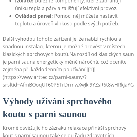
Izolace:
Důležité komponenty, které zabraňují
úniku tepla a páry a zajišťují efektivní provoz.
Ovládací panel:
Pomocí něj můžete nastavit
teplotu a úroveň vlhkosti podle svých potřeb.
Další výhodou tohoto zařízení je, že nabízí rychlou a
snadnou instalaci, kterou je možné provést v místech
klasických sprchových koutů.Na rozdíl od klasických saun
je parní sauna energeticky méně náročná, což oceníte
zejména při každodenním používání [[1]]
(https://www.arttec.cz/parni-sauny/?
srsltid=AfmBOoqUF60P5TrDrmwXwJki9YZsR6t8wHRkjaYGU
Výhody užívání sprchového
koutu s parní saunou
Kromě osvěžujícího zázraku relaxace přináší sprchový
kout s parní saunou také celou řadu zdravotních