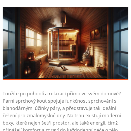
Toužíte po pohodlí a relaxaci přímo ve svém domově?
Parní sprchový kout spojuje funkčnost sprchování s
blahodárnými účinky páry, a představuje tak ideální
řešení pro zmalomyslné dny. Na trhu existují moderní
boxy, které nejen šetří prostor, ale také energii, čímž
přinášejí komfort a zdraví do každodenní péče o tělo.