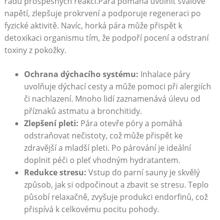
řadu prospěšných reakcí.Pára pomáhá uvolnit svalové
napětí, zlepšuje prokrvení a podporuje regeneraci po
fyzické aktivitě. Navíc, horká pára může přispět k
detoxikaci organismu tím, že podpoří pocení a odstraní
toxiny z pokožky.
Ochrana dýchacího systému:
Inhalace páry
uvolňuje dýchací cesty a může pomoci při alergiích
či nachlazení. Mnoho lidí zaznamenává úlevu od
příznaků astmatu a bronchitidy.
Zlepšení pleti:
Pára otevře póry a pomáhá
odstraňovat nečistoty, což může přispět ke
zdravější a mladší pleti. Po párování je ideální
doplnit péči o pleť vhodným hydratantem.
Redukce stresu:
Vstup do parní sauny je skvělý
způsob, jak si odpočinout a zbavit se stresu. Teplo
působí relaxačně, zvyšuje produkci endorfinů, což
přispívá k celkovému pocitu pohody.