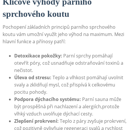
Klíčové výhody parního
sprchového koutu
Pochopení základních principů parního sprchového
koutu vám umožní využít jeho výhod na maximum. Mezi
hlavní funkce a přínosy patří:
Detoxikace pokožky:
Parní sprchy pomáhají
otevřít póry, což usnadňuje odstraňování toxinů a
nečistot.
Úleva od stresu:
Teplo a vlhkost pomáhají uvolnit
svaly a zklidňují mysl, což přispívá k celkovému
pocitu pohody.
Podpora dýchacího systému:
Parní sauna může
být prospěšná při nachlazení a alergiích,protože
vlhký vzduch uvolňuje dýchací cesty.
Zlepšení prokrvení:
Teplo z páry zvyšuje prokrvení,
což pozitivně ovlivňuje regeneraci svalů a rychlost