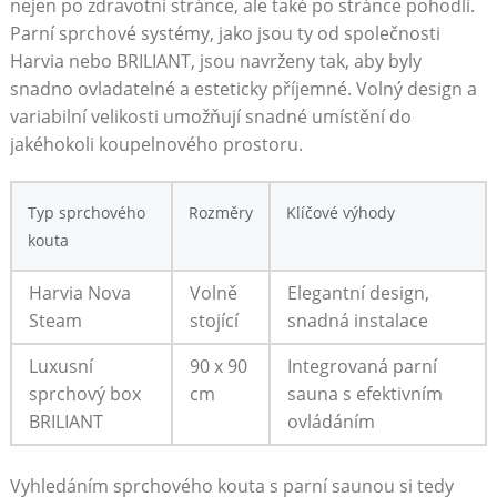
nejen po zdravotní stránce, ale také po stránce pohodlí.
Parní sprchové systémy, jako jsou ty od společnosti
Harvia nebo BRILIANT, jsou navrženy tak, aby byly
snadno ovladatelné a esteticky příjemné. Volný design a
variabilní velikosti umožňují snadné umístění do
jakéhokoli koupelnového prostoru.
Typ sprchového
Rozměry
Klíčové výhody
kouta
Harvia Nova
Volně
Elegantní design,
Steam
stojící
snadná instalace
Luxusní
90 x 90
Integrovaná parní
sprchový box
cm
sauna s efektivním
BRILIANT
ovládáním
Vyhledáním sprchového kouta s parní saunou si tedy