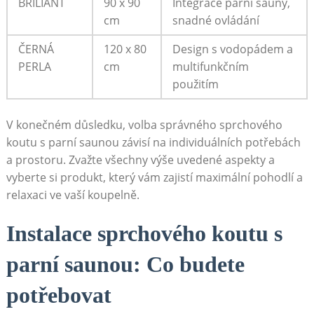
BRILIANT
90 x 90
Integrace parní sauny,
cm
snadné ovládání
ČERNÁ
120 x 80
Design s vodopádem a
PERLA
cm
multifunkčním
použitím
V konečném důsledku, volba správného sprchového
koutu s parní saunou závisí na individuálních potřebách
a prostoru. Zvažte všechny výše uvedené aspekty a
vyberte si produkt, který vám zajistí maximální pohodlí a
relaxaci ve vaší koupelně.
Instalace sprchového koutu s
parní saunou: Co budete
potřebovat